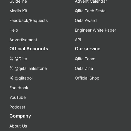
Guideline
Advent Calendar
Media Kit
Qiita Tech Festa
Feedback/Requests
Qiita Award
Help
Engineer White Paper
Advertisement
API
Official Accounts
Our service
@Qiita
Qiita Team
@qiita_milestone
Qiita Zine
@qiitapoi
Official Shop
Facebook
YouTube
Podcast
Company
About Us