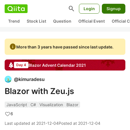
search
Login
Signup
Trend
Stock List
Question
Official Event
Official
info
More than 3 years have passed since last update.
Blazor
Advent Calendar
2021
Day 4
@
kimuradesu
Blazor with Zeu.js
JavaScript
C#
Visualization
Blazor
6
Last updated at
2021-12-04
Posted at
2021-12-04