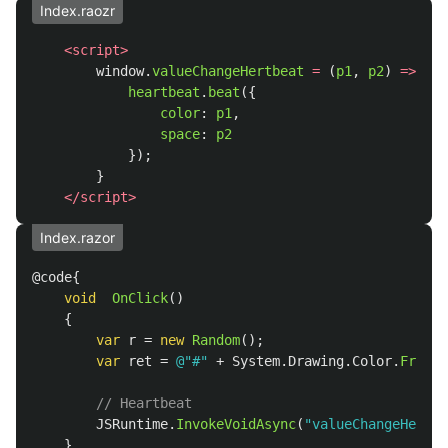
Index.raozr
<script>
window
.
valueChangeHertbeat
=
(
p1
,
p2
)
=>
{
heartbeat
.
beat
({
color
:
p1
,
space
:
p2
});
}
</script>
Index.razor
@code
{
void
OnClick
()
{
var
r
=
new
Random
();
var
ret
=
@"#"
+
System
.
Drawing
.
Color
.
FromAr
// Heartbeat
JSRuntime
.
InvokeVoidAsync
(
"valueChangeHertbe
}