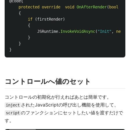
@code
{
protected
override
void
OnAfterRender
(
bool
firs
{
if
(
firstRender
)
{
JSRuntime
.
InvokeVoidAsync
(
"Init"
,
new
ob
}
}
}
コントロールへ値のセット
コントロールの初期化が行えればあとは簡単です。
されたJavaScriptの呼び出し機能を使用して、
inject
のファンクションにセットしたい値を渡すだけで
script
す。