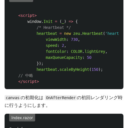
<script>
window
.
Init
=
(
_
)
=>
{
/* Heartbeat */
heartbeat
=
new
zeu
.
Heartbeat
(
'
heartbeat
viewWidth
:
730
,
speed
:
2
,
fontColor
:
COLOR
.
lightGrey
,
maxQueueCapacity
:
50
});
heartbeat
.
scaleByHeight
(
150
);
// 中略
</script>
の初期化は
の初回レンダリング時
canvas
OnAfterRender
に行うようにします。
Index.razor