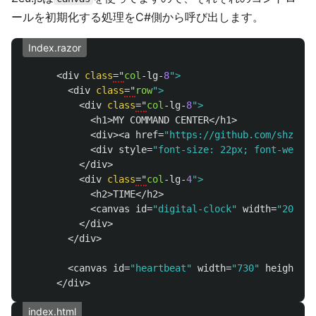
ールを初期化する処理をC#側から呼び出します。
Index.razor
<
div
class
="
col
-
lg
-
8
<
div
class
="
row
<
div
class
="
col
-
lg
-
8
<
h1
>
MY
COMMAND
CENTER
</
h1
>
<
div
><
a
href
=
"https://github.com/shzlw/z
<
div
style
=
"font-size: 22px; font-weight
</
div
>
<
div
class
="
col
-
lg
-
4
<
h2
>
TIME
</
h2
>
<
canvas
id
=
"digital-clock"
width
=
"200"
h
</
div
>
</
div
>
<
canvas
id
=
"heartbeat"
width
=
"730"
height
=
"1
</
div
>
index.html