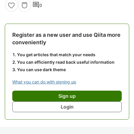
comment
0
Register as a new user and use Qiita more
conveniently
You get articles that match your needs
You can efficiently read back useful information
You can use dark theme
What you can do with signing up
Sign up
Login