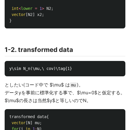
int
<
lower
=
1
>
N2
;
vector
[
N2
]
x2
;
}
1-2. transformed data
としたい(コード中で $\mu$ は
)。
mu
データyを事前に標準化する事で、$\mu=0$と仮定する。
$\mu$の長さは当然$y$と等しいのでN。
transformed data
{
vector
[
N
]
mu
;
for
(
i
in
1
:
N
)