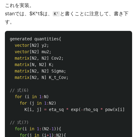
これを実装。
stanでは、$K^t$は、
と書くことに注意して、書き下
K'
す。
generated quantities
{
vector
[
N2
]
y2
;
vector
[
N2
]
mu2
;
matrix
[
N2
,
N2
]
Cov2
;
matrix
[
N
,
N2
]
K
;
matrix
[
N2
,
N2
]
Sigma
;
matrix
[
N2
,
N
]
K_t_Cov
;
// 式(6)
for
(
i
in
1
:
N
)
for
(
j
in
1
:
N2
)
K
[
i
,
j
]
=
eta_sq
*
exp
(
-
rho_sq
*
pow
(
x
[
i
]
-
x2
// 式(7)
for
(
i
in
1
:
(
N2
-
1
)){
for
(
j
in
(
i
+
1
)
:
N2
){