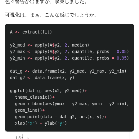
色々警告が出ますが、収束しました。
可視化は、まぁ、こんな感じでしょうか。
A
<-
extract
(
fit
)
y2_med
<-
apply
(
A
$
y2
,
2
,
median
)
y2_max
<-
apply
(
A
$
y2
,
2
,
quantile
,
probs
=
0.05
)
y2_min
<-
apply
(
A
$
y2
,
2
,
quantile
,
probs
=
0.95
)
dat_g
<-
data.frame
(
x2
,
y2_med
,
y2_max
,
y2_min
)
dat_g2
<-
data.frame
(
x
,
y
)
ggplot
(
dat_g
,
aes
(
x2
,
y2_med
))
+
theme_classic
()
+
geom_ribbon
(
aes
(
ymax
=
y2_max
,
ymin
=
y2_min
),
alp
geom_line
()
+
geom_point
(
data
=
dat_g2
,
aes
(
x
,
y
))
+
xlab
(
"x"
)
+
ylab
(
"y"
)