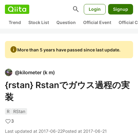
search
Login
Signup
Trend
Stock List
Question
Official Event
Official
info
More than 5 years have passed since last update.
@
kilometer
(
k m
)
{rstan} Rstanでガウス過程の実
装
R
RStan
3
Last updated at
2017-06-22
Posted at
2017-06-21