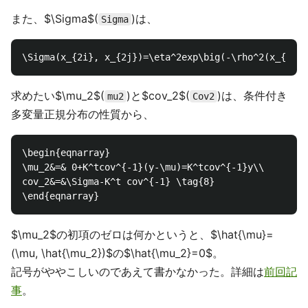
また、$\Sigma$(
)は、
Sigma
求めたい$\mu_2$(
)と$cov_2$(
)は、条件付き
mu2
Cov2
多変量正規分布の性質から、
\begin{eqnarray}

\mu_2&=& 0+K^tcov^{-1}(y-\mu)=K^tcov^{-1}y\\

cov_2&=&\Sigma-K^t cov^{-1} \tag{8}

$\mu_2$の初項のゼロは何かというと、$\hat{\mu}=
(\mu, \hat{\mu_2})$の$\hat{\mu_2}=0$。
記号がややこしいのであえて書かなかった。詳細は
前回記
事
。