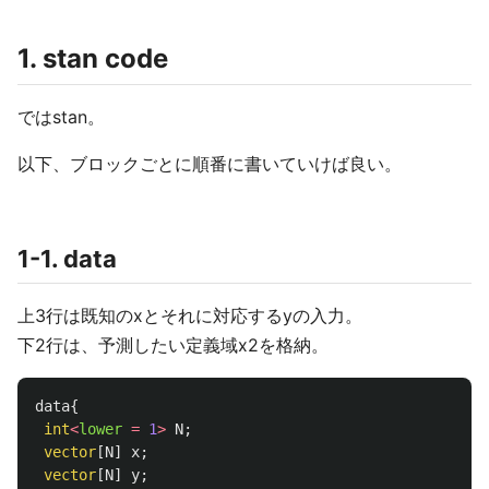
1. stan code
ではstan。
以下、ブロックごとに順番に書いていけば良い。
1-1. data
上3行は既知のxとそれに対応するyの入力。
下2行は、予測したい定義域x2を格納。
data
{
int
<
lower
=
1
>
N
;
vector
[
N
]
x
;
vector
[
N
]
y
;