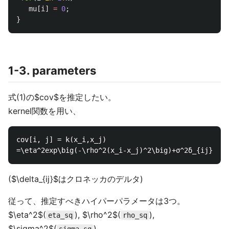
mu
[
i
]
=
0
;
}
1-3. parameters
式(1)の$cov$を推定したい。
kernel関数を用い、
cov[i, j] = k(x_i,x_j)

($\delta_{ij}$はクロネッカのデルタ)
従って、推定すべきハイパーパラメータは3つ。
$\eta^2$(
), $\rho^2$(
),
eta_sq
rho_sq
$\sigma^2$(
)。