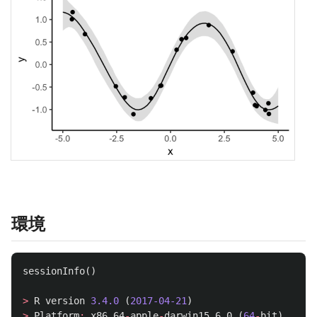
環境
sessionInfo
()
>
R
version
3.4.0
(
2017-04-21
)
>
Platform
:
x86_64
-
apple
-
darwin15.6.0
(
64
-
bit
)