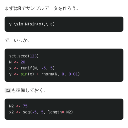
まずは
R
でサンプルデータを作ろう。
で、いっか。
set.seed
(
123
)
N
<-
20
x
<-
runif
(
N
,
-5
,
5
)
y
<-
sin
(
x
)
+
rnorm
(
N
,
0
,
0.01
)
も準備しておく。
x2
N2
<-
75
x2
<-
seq
(
-5
,
5
,
length
=
N2
)