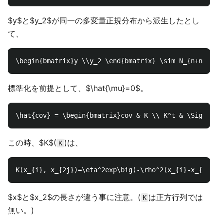
$y$と$y_2$が同一の多変量正規分布から派生したとし
て、
標準化を前提として、$\hat{\mu}=0$。
この時、$K$(
)は、
K
$x$と$x_2$の長さが違う事に注意。(
は正方行列では
K
無い。)