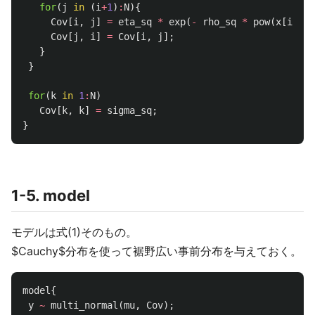
for
(
j
in
(
i
+
1
)
:
N
){
Cov
[
i
,
j
]
=
eta_sq
*
exp
(
-
rho_sq
*
pow
(
x
[
i
]
-
Cov
[
j
,
i
]
=
Cov
[
i
,
j
];
}
}
for
(
k
in
1
:
N
)
Cov
[
k
,
k
]
=
sigma_sq
;
}
1-5. model
モデルは式(1)そのもの。
$Cauchy$分布を使って裾野広い事前分布を与えておく。
model
{
y
~
multi_normal
(
mu
,
Cov
);