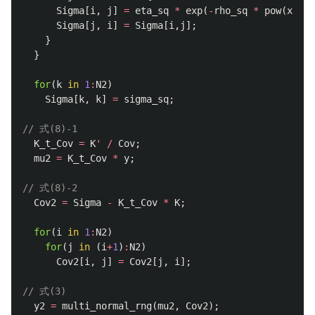
Sigma
[
i
,
j
]
=
eta_sq
*
exp
(
-
rho_sq
*
pow
(
x2
[
i
]
Sigma
[
j
,
i
]
=
Sigma
[
i
,
j
];
}
}
for
(
k
in
1
:
N2
)
Sigma
[
k
,
k
]
=
sigma_sq
;
// 式(8)-1
K_t_Cov
=
K
'
/
Cov
;
mu2
=
K_t_Cov
*
y
;
// 式(8)-2
Cov2
=
Sigma
-
K_t_Cov
*
K
;
for
(
i
in
1
:
N2
)
for
(
j
in
(
i
+
1
)
:
N2
)
Cov2
[
i
,
j
]
=
Cov2
[
j
,
i
];
// 式(3)
y2
=
multi_normal_rng
(
mu2
,
Cov2
);