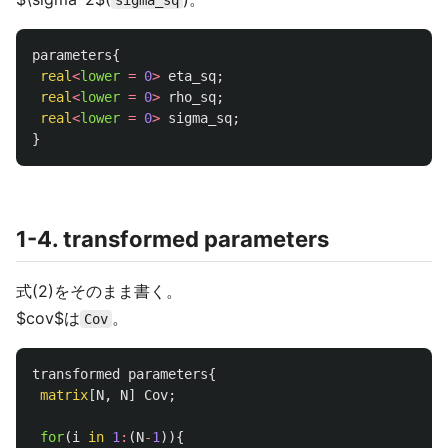
sigma_sq
parameters
{
real
<
lower
=
0
>
eta_sq
;
real
<
lower
=
0
>
rho_sq
;
real
<
lower
=
0
>
sigma_sq
;
}
1-4. transformed parameters
式(2)をそのまま書く。
$cov$は
。
Cov
transformed parameters
{
matrix
[
N
,
N
]
Cov
;
for
(
i
in
1
:
(
N
-
1
)){