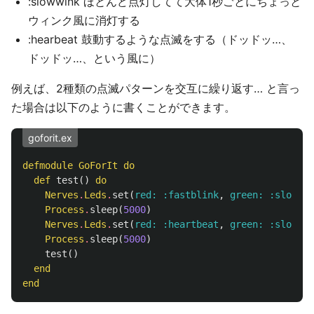
:slowwink ほとんど点灯してて大体1秒ごとにちょっと
ウィンク風に消灯する
:hearbeat 鼓動するような点滅をする（ドッドッ…、
ドッドッ…、という風に）
例えば、2種類の点滅パターンを交互に繰り返す… と言っ
た場合は以下のように書くことができます。
goforit.ex
defmodule
GoForIt
do
def
test
()
do
Nerves
.
Leds
.
set
(
red:
:fastblink
,
green:
:slowbli
Process
.
sleep
(
5000
)
Nerves
.
Leds
.
set
(
red:
:heartbeat
,
green:
:slowwin
Process
.
sleep
(
5000
)
test
()
end
end