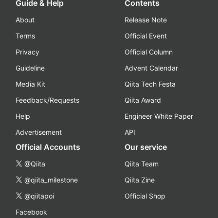
Guide & Help
Contents
About
Release Note
Terms
Official Event
Privacy
Official Column
Guideline
Advent Calendar
Media Kit
Qiita Tech Festa
Feedback/Requests
Qiita Award
Help
Engineer White Paper
Advertisement
API
Official Accounts
Our service
@Qiita
Qiita Team
@qiita_milestone
Qiita Zine
@qiitapoi
Official Shop
Facebook