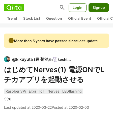
search
Login
Signup
Trend
Stock List
Question
Official Event
Official
info
More than 5 years have passed since last update.
@
kikuyuta
(
豊 菊池
)
in
kochi.ex
はじめてNerves(1) 電源ONでL
チカアプリを起動させる
RaspberryPi
Elixir
IoT
Nerves
LEDflashing
8
Last updated at
2020-03-22
Posted at
2020-02-03