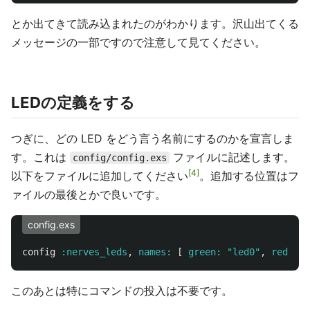
とか出てきて読み込まれたのがわかります。沢山出てくる
メッセージの一部ですので注意して見てください。
LEDの定義をする
つぎに、どの LED をどう言う名前にするのかを宣言しま
す。これは
ファイルに記述します。
config/config.exs
4
以下をファイルに追加してください
。追加する位置はフ
ァイルの最後とかで良いです。
config.exs
config
:nerves_leds
,
names:
[
green:
"led0"
,
red:
"l
このあとは特にコマンドの投入は不要です。