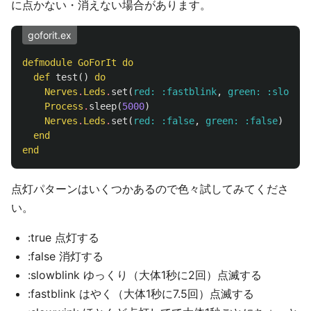
に点かない・消えない場合があります。
goforit.ex
defmodule
GoForIt
do
def
test
()
do
Nerves
.
Leds
.
set
(
red:
:fastblink
,
green:
:slowbli
Process
.
sleep
(
5000
)
Nerves
.
Leds
.
set
(
red:
:false
,
green:
:false
)
end
end
点灯パターンはいくつかあるので色々試してみてくださ
い。
:true 点灯する
:false 消灯する
:slowblink ゆっくり（大体1秒に2回）点滅する
:fastblink はやく（大体1秒に7.5回）点滅する