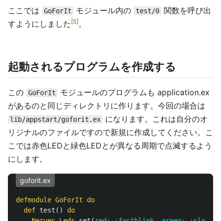
ここでは
モジュール内の
関数を呼び出
GoForIt
test/0
5
すようにしました
。
起動されるプログラムを作成する
この
モジュールのプログラムも application.ex
GoForIt
があるのと同じディレクトリに作ります。今回の場合は
になります。これは自分のオ
lib/appstart/goforit.ex
リジナルのファイルですので新規に作成してください。こ
こでは赤色LEDと緑色LEDとが異なる周期で点滅するよう
にします。
goforit.ex
defmodule
GoForIt
do
def
test
()
do
Nerves
.
Leds
.
set
(
red:
:fastblink
,
green:
:slowbli