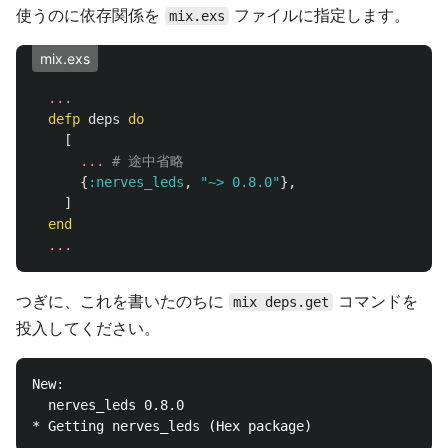
使うのに依存関係を
ファイルに指定します。
mix.exs
mix.exs
...
defp
deps
do
[
...
# 途中省略
{
:nerves_leds
,
"~> 0.8.0"
},
]
end
...
つぎに、これを書いたのちに
コマンドを
mix deps.get
投入してください。
New:

  nerves_leds 0.8.0
