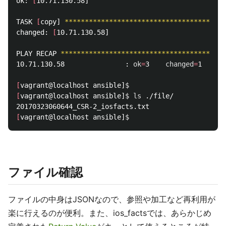
ok: 
[
10.71.130.58]

TASK 
[
copy] 
****************************************
changed: 
[
10.71.130.58]

PLAY RECAP 
*****************************************
10.71.130.58               : 
ok
=
3    
changed
=
1    
un
[
vagrant@localhost ansible]
$ 
[
vagrant@localhost ansible]
$ 
ls
 ./file/

[
vagrant@localhost ansible]
$ 
ファイル確認
ファイルの中身はJSONなので、参照や加工など再利用が
楽に行えるのが便利。また、ios_factsでは、あらかじめ