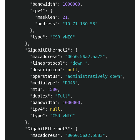
"bandwidth"
:
1000000
,
"ipv4"
:
{
"masklen"
:
21
,
"address"
:
"10.71.130.58"
},
"type"
:
"CSR vNIC"
},
"GigabitEthernet2"
:
{
"macaddress"
:
"0050.56a2.aa72"
,
"lineprotocol"
:
"down "
,
"description"
:
null
,
"operstatus"
:
"administratively down"
,
"mediatype"
:
"RJ45"
,
"mtu"
:
1500
,
"duplex"
:
"Full"
,
"bandwidth"
:
1000000
,
"ipv4"
:
null
,
"type"
:
"CSR vNIC"
},
"GigabitEthernet3"
:
{
"macaddress"
:
"0050.56a2.5883"
,