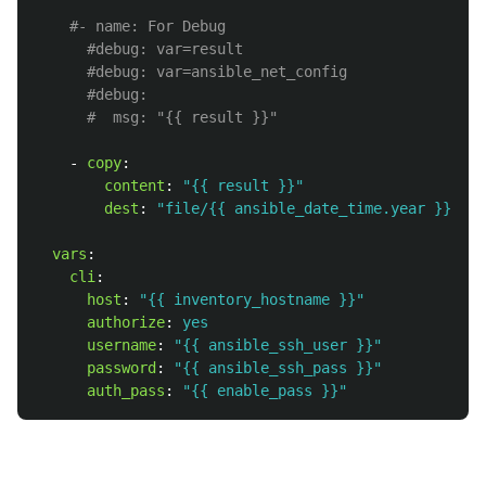
#- name: For Debug
#debug: var=result
#debug: var=ansible_net_config
#debug:
#  msg: "{{ result }}"
-
copy
:
content
:
"
{{
result
}}"
dest
:
"
file/{{
ansible_date_time.year
}}{{
a
vars
:
cli
:
host
:
"
{{
inventory_hostname
}}"
authorize
:
yes
username
:
"
{{
ansible_ssh_user
}}"
password
:
"
{{
ansible_ssh_pass
}}"
auth_pass
:
"
{{
enable_pass
}}"