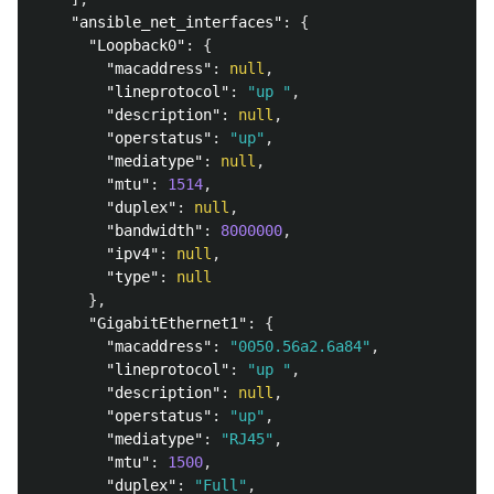
"ansible_net_interfaces"
:
{
"Loopback0"
:
{
"macaddress"
:
null
,
"lineprotocol"
:
"up "
,
"description"
:
null
,
"operstatus"
:
"up"
,
"mediatype"
:
null
,
"mtu"
:
1514
,
"duplex"
:
null
,
"bandwidth"
:
8000000
,
"ipv4"
:
null
,
"type"
:
null
},
"GigabitEthernet1"
:
{
"macaddress"
:
"0050.56a2.6a84"
,
"lineprotocol"
:
"up "
,
"description"
:
null
,
"operstatus"
:
"up"
,
"mediatype"
:
"RJ45"
,
"mtu"
:
1500
,
"duplex"
:
"Full"
,