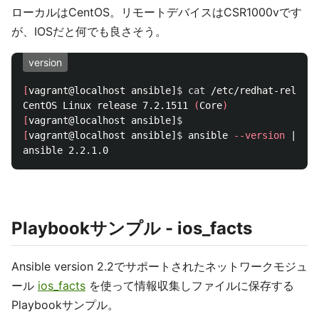
ローカルはCentOS。リモートデバイスはCSR1000vです
が、IOSだと何でも良さそう。
version
[
vagrant@localhost ansible]
$ 
cat
 /etc/redhat-release
CentOS Linux release 7.2.1511 
(
Core
)
[
vagrant@localhost ansible]
$ 
[
vagrant@localhost ansible]
$ 
ansible 
--version
 | 
gre
Playbookサンプル - ios_facts
Ansible version 2.2でサポートされたネットワークモジュ
ール
ios_facts
を使って情報収集しファイルに保存する
Playbookサンプル。