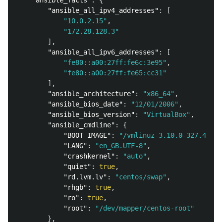
"ansible_facts"
:
{
"ansible_all_ipv4_addresses"
:
[
"10.0.2.15"
,
"172.28.128.3"
],
"ansible_all_ipv6_addresses"
:
[
"fe80::a00:27ff:fe6c:3e95"
,
"fe80::a00:27ff:fe65:cc31"
],
"ansible_architecture"
:
"x86_64"
,
"ansible_bios_date"
:
"12/01/2006"
,
"ansible_bios_version"
:
"VirtualBox"
,
"ansible_cmdline"
:
{
"BOOT_IMAGE"
:
"/vmlinuz-3.10.0-327.4.5.e
"LANG"
:
"en_GB.UTF-8"
,
"crashkernel"
:
"auto"
,
"quiet"
:
true
,
"rd.lvm.lv"
:
"centos/swap"
,
"rhgb"
:
true
,
"ro"
:
true
,
"root"
:
"/dev/mapper/centos-root"
},