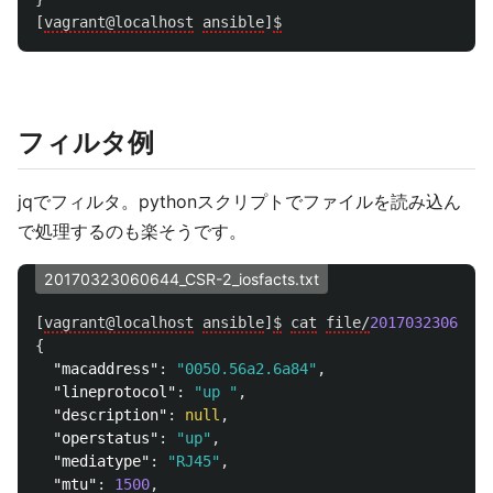
[
vagrant@localhost
ansible
]
$
フィルタ例
jqでフィルタ。pythonスクリプトでファイルを読み込ん
で処理するのも楽そうです。
20170323060644_CSR-2_iosfacts.txt
[
vagrant@localhost
ansible
]
$
cat
file/
20170323060644
{
"macaddress"
:
"0050.56a2.6a84"
,
"lineprotocol"
:
"up "
,
"description"
:
null
,
"operstatus"
:
"up"
,
"mediatype"
:
"RJ45"
,
"mtu"
:
1500
,