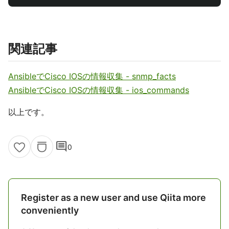
関連記事
AnsibleでCisco IOSの情報収集 - snmp_facts
AnsibleでCisco IOSの情報収集 - ios_commands
以上です。
comment
0
Register as a new user and use Qiita more
conveniently