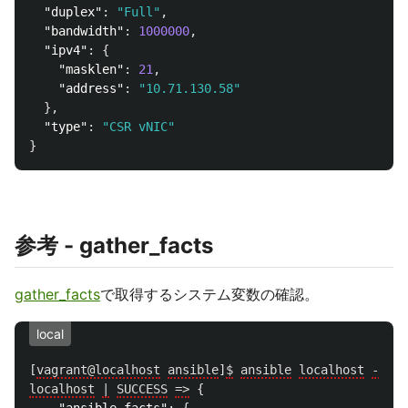
"duplex"
:
"Full"
,
"bandwidth"
:
1000000
,
"ipv4"
:
{
"masklen"
:
21
,
"address"
:
"10.71.130.58"
},
"type"
:
"CSR vNIC"
}
参考 - gather_facts
gather_facts
で取得するシステム変数の確認。
local
[
vagrant@localhost
ansible
]
$
ansible
localhost
-m
se
localhost
|
SUCCESS
=>
{