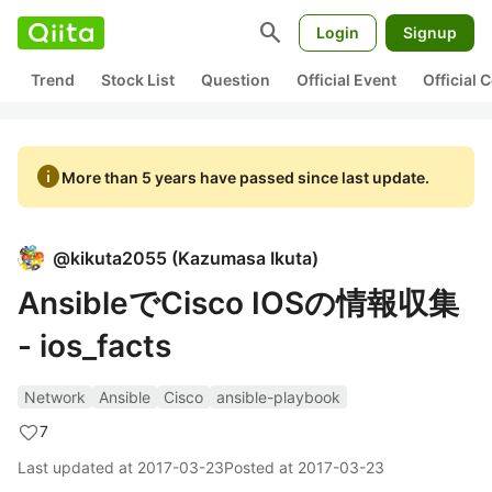
search
Login
Signup
Trend
Stock List
Question
Official Event
Official
info
More than 5 years have passed since last update.
@
kikuta2055
(
Kazumasa Ikuta
)
AnsibleでCisco IOSの情報収集
- ios_facts
Network
Ansible
Cisco
ansible-playbook
7
Last updated at
2017-03-23
Posted at
2017-03-23