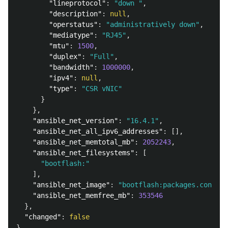
"lineprotocol"
:
"down "
,
"description"
:
null
,
"operstatus"
:
"administratively down"
,
"mediatype"
:
"RJ45"
,
"mtu"
:
1500
,
"duplex"
:
"Full"
,
"bandwidth"
:
1000000
,
"ipv4"
:
null
,
"type"
:
"CSR vNIC"
}
},
"ansible_net_version"
:
"16.4.1"
,
"ansible_net_all_ipv6_addresses"
:
[],
"ansible_net_memtotal_mb"
:
2052243
,
"ansible_net_filesystems"
:
[
"bootflash:"
],
"ansible_net_image"
:
"bootflash:packages.conf"
,
"ansible_net_memfree_mb"
:
353546
},
"changed"
:
false
}