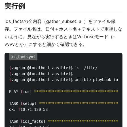
実行例
ios_factsの全内容（gather_subset: all）をファイル保
存。ファイル名は、日付＋ホスト名＋テキストで重複しな
いように。見ながら実行するときはVerboseモード（-
vvvvとか）にすると細かく確認できる。
ios_facts.yml
[
vagrant@localhost ansible]
$ 
ls
[
vagrant@localhost ansible]
$ 
[
vagrant@localhost ansible]
$ 
ansible-playbook ios_fa
PLAY 
[
ios] 
*****************************************
TASK 
[
setup] 
***************************************
ok: 
[
10.71.130.58]

TASK 
[
ios_facts] 
***********************************