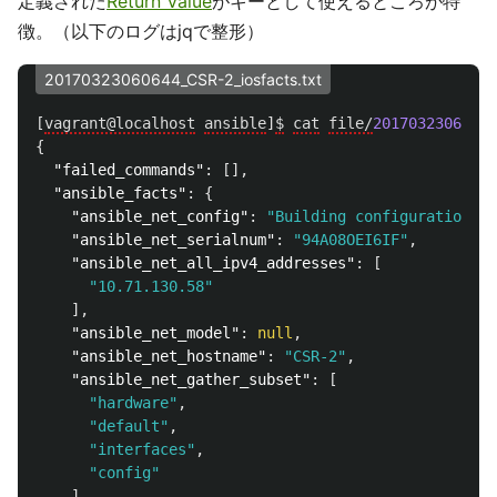
定義された
Return Value
がキーとして使えるところが特
徴。（以下のログはjqで整形）
20170323060644_CSR-2_iosfacts.txt
[
vagrant@localhost
ansible
]
$
cat
file/
20170323060644
{
"failed_commands"
:
[],
"ansible_facts"
:
{
"ansible_net_config"
:
"Building configuration...
"ansible_net_serialnum"
:
"94A08OEI6IF"
,
"ansible_net_all_ipv4_addresses"
:
[
"10.71.130.58"
],
"ansible_net_model"
:
null
,
"ansible_net_hostname"
:
"CSR-2"
,
"ansible_net_gather_subset"
:
[
"hardware"
,
"default"
,
"interfaces"
,
"config"
],