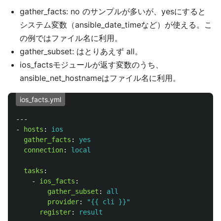
gather_facts: no のサンプルが多いが、yesにすると
システム変数（ansible_date_timeなど）が使える。こ
の例ではファイル名に利用。
gather_subset: はとりあえず all。
ios_factsモジュールが返す変数のうち、
ansible_net_hostnameはファイル名に利用。
ios_facts.yml
---
-
hosts
:
ios
gather_facts
:
yes
connection
:
local
tasks
:
-
ios_facts
:
gather_subset
:
all
provider
:
"
{{
cli
}}"
register
:
result