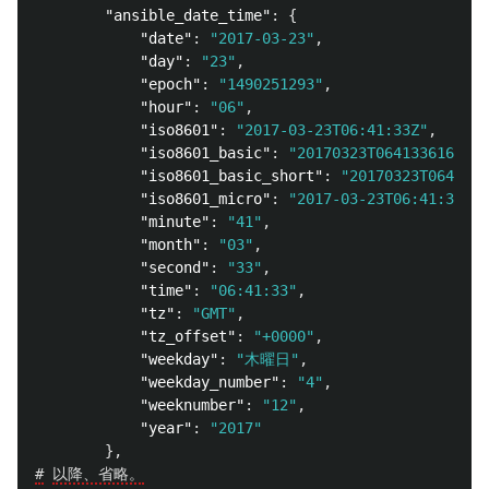
"ansible_date_time"
:
{
"date"
:
"2017-03-23"
,
"day"
:
"23"
,
"epoch"
:
"1490251293"
,
"hour"
:
"06"
,
"iso8601"
:
"2017-03-23T06:41:33Z"
,
"iso8601_basic"
:
"20170323T064133616180"
"iso8601_basic_short"
:
"20170323T064133"
"iso8601_micro"
:
"2017-03-23T06:41:33.61
"minute"
:
"41"
,
"month"
:
"03"
,
"second"
:
"33"
,
"time"
:
"06:41:33"
,
"tz"
:
"GMT"
,
"tz_offset"
:
"+0000"
,
"weekday"
:
"木曜日"
,
"weekday_number"
:
"4"
,
"weeknumber"
:
"12"
,
"year"
:
"2017"
},
#
以降、省略。