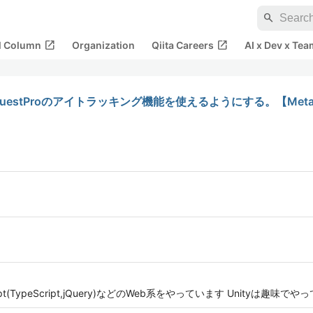
search
open_in_new
open_in_new
al Column
Organization
Qiita Careers
AI x Dev x Tea
でQuestProのアイトラッキング機能を使えるようにする。【Meta Ga
t(TypeScript,jQuery)などのWeb系をやっています Unityは趣味でや