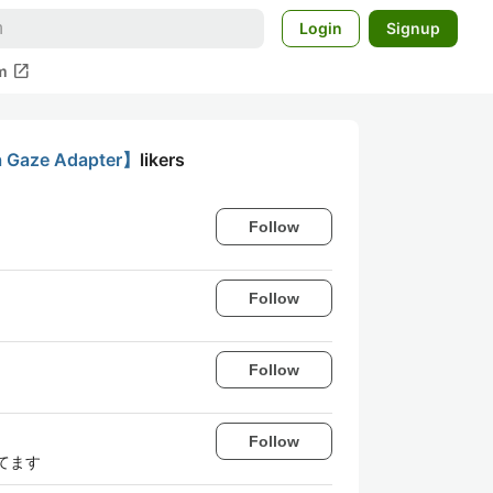
Login
Signup
open_in_new
m
ze Adapter】
likers
Follow
Follow
Follow
Follow
ってます