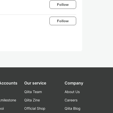
Follow
Follow
 Accounts
Our service
Company
Qiita Team
About Us
_milestone
Qiita Zine
Careers
poi
Official Shop
Qiita Blog