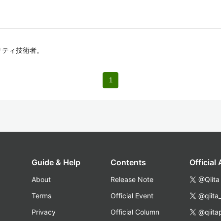
リティ技術者。
1
Guide & Help
Contents
Official
About
Release Note
@Qiita
Terms
Official Event
@qiita
Privacy
Official Column
@qiita