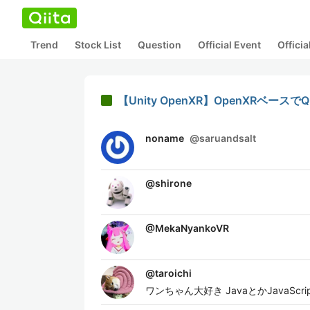
Trend
Stock List
Question
Official Event
Offici
【Unity OpenXR】OpenXRベース
noname
@
saruandsalt
@
shirone
@
MekaNyankoVR
@
taroichi
ワンちゃん大好き JavaとかJavaScrip