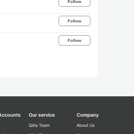
Follow
Follow
Follow
 Accounts
Our service
Company
Qiita Team
About Us