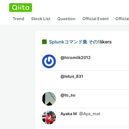
Trend
Stock List
Question
Official Event
Offici
Splunkコマンド集 その1
likers
@
hiromilk2012
@
letus_831
@
to_su
Ayaka M
@
Aya_mat