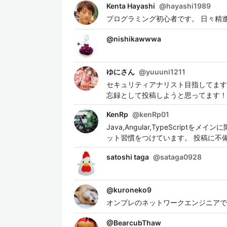
Kenta Hayashi
@
hayashi1989
プログラミング初心者です。 日々精
@
nishikawwwa
ゆにさん
@
yuuuni1211
セキュリティアナリスト目指してます。 
忘録として投稿しようと思ってます！
KenRp
@
kenRp01
Java,Angular,TypeScr
ット習慣をつけています。 投稿に不
satoshi taga
@
sataga0928
@
kuroneko9
オンプレのネットワークエンジニアでし
@
BearcubThaw