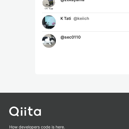
K Tati
@
keiich
@
sec0110
How developers code is here.