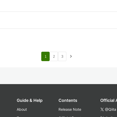
navigate_next
1
2
3
Guide & Help
Contents
Official
About
Release Note
@Qiita