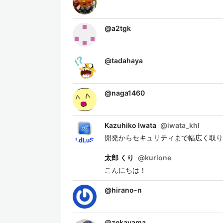
@
a2tgk
@
tadahaya
@
naga1460
Kazuhiko Iwata
@
iwata_khl
開発からセキュリティまで幅広く取り
太郎 くり
@
kurione
こんにちは！
@
hirano-n
@
zekayama