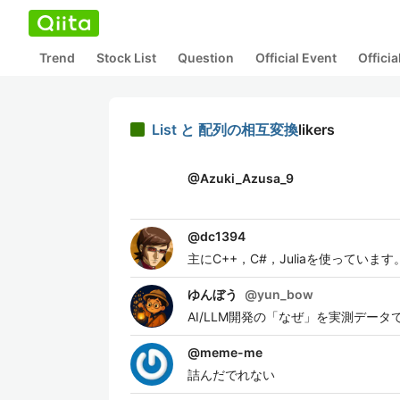
Trend
Stock List
Question
Official Event
Offici
List と 配列の相互変換
likers
@
Azuki_Azusa_9
@
dc1394
主にC++，C#，Juliaを使って
ゆんぼう
@
yun_bow
AI/LLM開発の「なぜ」を実測データで解説して
@
meme-me
詰んだでれない