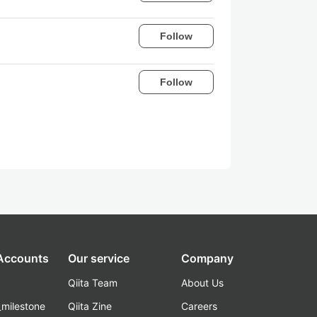
Follow
Follow
 Accounts
Our service
Company
Qiita Team
About Us
_milestone
Qiita Zine
Careers