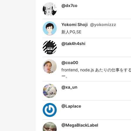
@
dx7co
Yokomi Shoji
@
yokomizzz
新人PG,SE
@
tak4h4shi
@
coa00
frontend, node.js あ
ー。
@
xa_un
@
Laplace
@
MegaBlackLabel