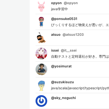
opyon
@
opyon
java学習中
@
ponsuke0531
びっくりするほど物覚えが悪いが、エ
atsuo
@
atsuo1203
issei
@
it__ssei
自動テストと定時退社が好き。専門は
@
yosimurat
@
suzukisuzu
java/scala/javascript/typescript/
@
sky_noguchi