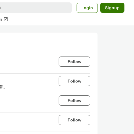
Login
Signup
open_in_new
m
Follow
Follow
算。
Follow
Follow