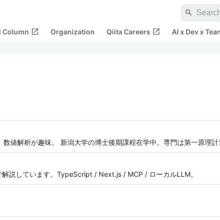
search
open_in_new
open_in_new
al Column
Organization
Qiita Careers
AI x Dev x Tea
います。数値解析が趣味。 新潟大学の博士後期課程在学中。専門は第一原理計
います。TypeScript / Next.js / MCP / ローカルLLM。