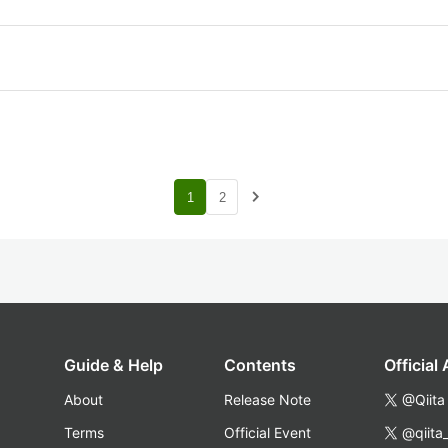
navigate_next
1
2
Guide & Help
Contents
Official
About
Release Note
@Qiita
Terms
Official Event
@qiita