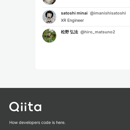
satoshi minai
@
imanishisatoshi
XR Engineer
松野 弘法
@
hiro_matsuno2
How developers code is here.