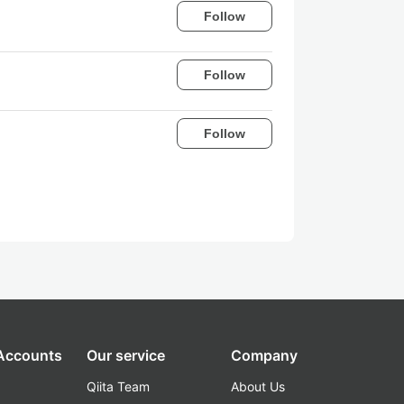
Follow
Follow
Follow
 Accounts
Our service
Company
Qiita Team
About Us