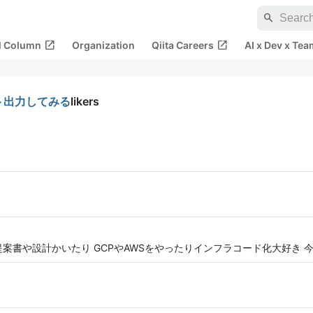
search
open_in_new
open_in_new
al Column
Organization
Qiita Careers
AI x Dev x Tea
でポート出力してみる
likers
案書や設計かいたり GCPやAWSをやったりインフラコード化大好き 