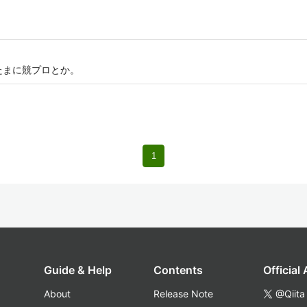
たまに競プロとか。
1
Guide & Help
Contents
Official
About
Release Note
@Qiita