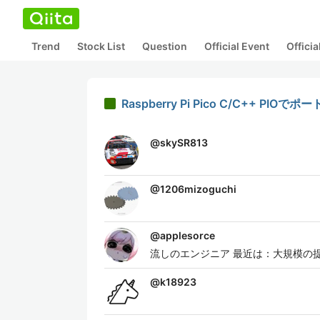
Trend
Stock List
Question
Official Event
Offici
Raspberry Pi Pico C/C++ PIO
@
skySR813
@
1206mizoguchi
@
applesorce
流しのエンジニア 最近は：大規模の提
@
k18923