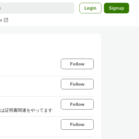
Login
Signup
open_in_new
m
Follow
Follow
Follow
今は証明書関連をやってます
Follow