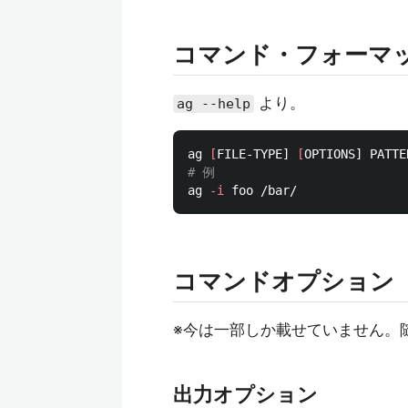
コマンド・フォーマ
より。
ag --help
ag 
[
FILE-TYPE] 
[
OPTIONS] PATTE
# 例
ag 
-i
コマンドオプション
※今は一部しか載せていません。
出力オプション