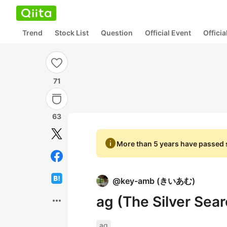
Trend
Stock List
Question
Official Event
Offici
71
63
info
More than 5 years have passed s
@
key-amb
(
きいあむ
)
ag (The Silver 
more_horiz
ag