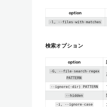
option
-l, --files-with-matches
検索オプション
option
-G, --file-search-regex
PATTERN
--ignore(-dir) PATTERN
--hidden
-i, --ignore-case