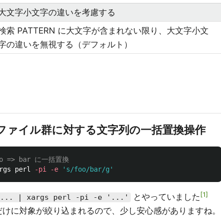
大文字小文字の違いを考慮する
検索 PATTERN に大文字が含まれない限り、大文字小文
字の違いを無視する（デフォルト）
ファイル群に対する文字列の一括置換操作
o => bar に一括置換
rgs perl 
-pi
-e
's/foo/bar/g'
1
とやっていました
... | xargs perl -pi -e '...'
ルだけに対象が絞り込まれるので、少し安心感がありますね。