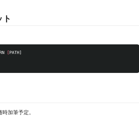
ット
RN 
[
随時加筆予定。