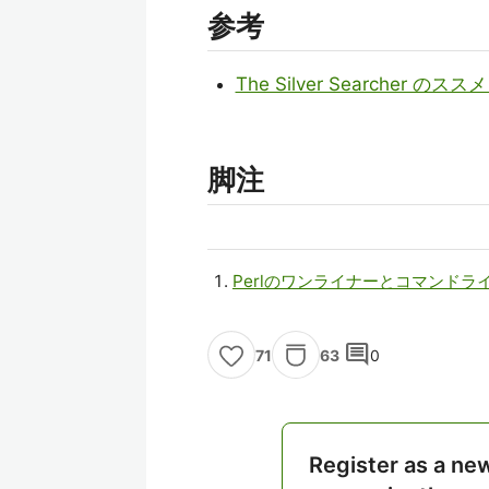
参考
The Silver Searcher のススメ -
脚注
Perlのワンライナーとコマンドラインオプ
comment
63
0
71
Register as a ne