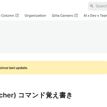
search
open_in_new
open_in_new
al Column
Organization
Qiita Careers
AI x Dev x Tea
ince last update.
Searcher) コマンド覚え書き