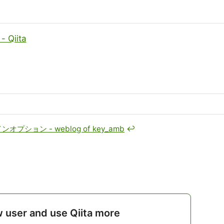
 Qiita
ション - weblog of key_amb
↩
w user and use Qiita more