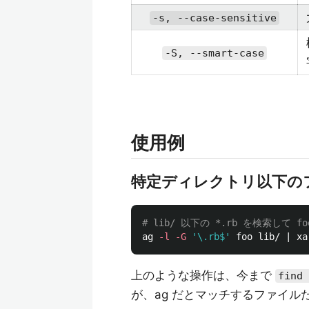
-s, --case-sensitive
-S, --smart-case
使用例
特定ディレクトリ以下の
# lib/ 以下の *.rb を検索して fo
ag 
-l
-G
'\.rb$'
 foo lib/ | xa
上のような操作は、今まで
find 
が、ag だとマッチするファイ