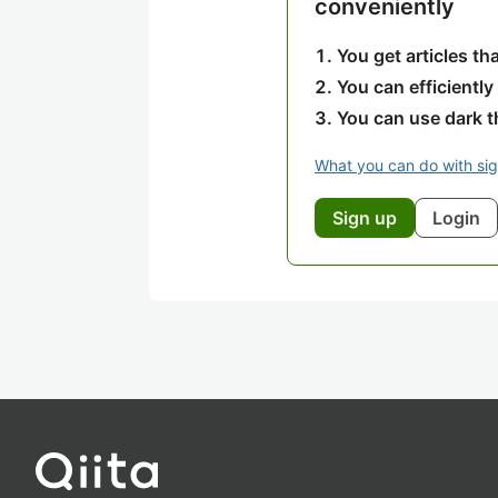
conveniently
You get articles t
You can efficiently
You can use dark 
What you can do with si
Sign up
Login