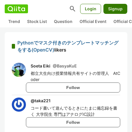
search
Login
Signup
Trend
Stock List
Question
Official Event
Official
Pythonでマスク付きのテンプレートマッチング
をする(OpenCV)
likers
Soeta Eiki
@
BasyaKuE
都立大生向け授業情報共有サイトの管理人 AtC
oder
Follow
@
taka221
コード書いて遊んでるときにたまに備忘録を書
く 大学院生 専門はアナログIC設計
Follow