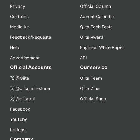
Privacy
Official Column
Guideline
Advent Calendar
Media Kit
Qiita Tech Festa
Feedback/Requests
Qiita Award
Help
Engineer White Paper
Advertisement
API
Official Accounts
Our service
@Qiita
Qiita Team
@qiita_milestone
Qiita Zine
@qiitapoi
Official Shop
Facebook
YouTube
Podcast
Company