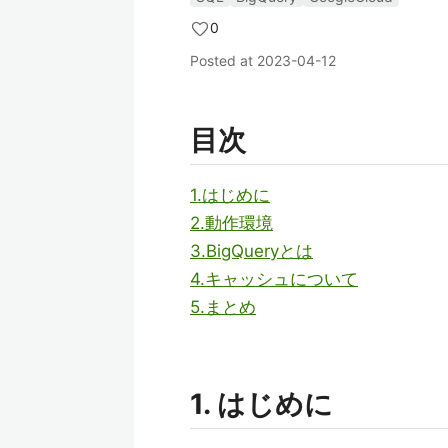
0
Posted at
2023-04-12
目次
1.はじめに
2.動作環境
3.BigQueryとは
4.キャッシュについて
5.まとめ
1. はじめに