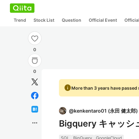
Trend
Stock List
Question
Official Event
Offici
0
0
info
More than 3 years have passed s
@
kenkentaro01
(
永田 健太郎
)
Bigquery キャ
more_horiz
SQL
BigQuery
GoogleCloud