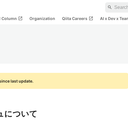
search
open_in_new
open_in_new
al Column
Organization
Qiita Careers
AI x Dev x Tea
ince last update.
ッシュについて