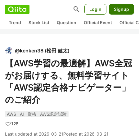
search
Login
Signup
Trend
Stock List
Question
Official Event
Official
@
kenken38
(
松田 健太
)
【AWS学習の最適解】AWS全冠
がお届けする、無料学習サイト
「AWS認定合格ナビゲーター」
のご紹介
AWS
AI
資格
AWS認定試験
128
Last updated at
2026-03-21
Posted at
2026-03-21