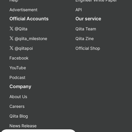
Advertisement
API
Official Accounts
Our service
@Qiita
Qiita Team
@qiita_milestone
Qiita Zine
@qiitapoi
Official Shop
Facebook
YouTube
Podcast
Company
About Us
Careers
Qiita Blog
News Release