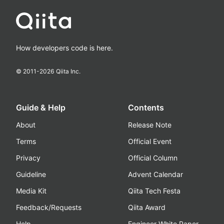
How developers code is here.
© 2011-
2026
Qiita Inc.
Guide & Help
Contents
About
Release Note
Terms
Official Event
Privacy
Official Column
Guideline
Advent Calendar
Media Kit
Qiita Tech Festa
Feedback/Requests
Qiita Award
Help
Engineer White Paper