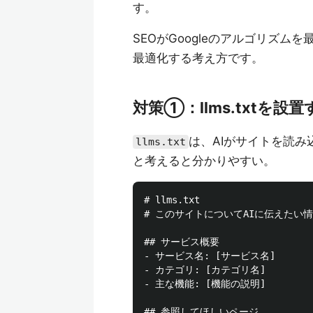
す。
SEOがGoogleのアルゴリズム
最適化する考え方です。
対策①：llms.txtを設置
は、AIがサイトを読
llms.txt
と考えると分かりやすい。
# llms.txt

# このサイトについてAIに伝えたい情
## サービス概要

- サービス名: [サービス名]

- カテゴリ: [カテゴリ名]

- 主な機能: [機能の説明]

## 参照してほしいページ
