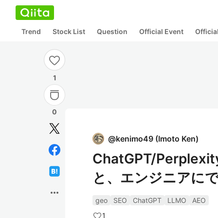
Trend
Stock List
Question
Official Event
Offici
1
0
@
kenimo49
(
Imoto Ken
)
ChatGPT/Perp
と、エンジニアに
more_horiz
geo
SEO
ChatGPT
LLMO
AEO
1