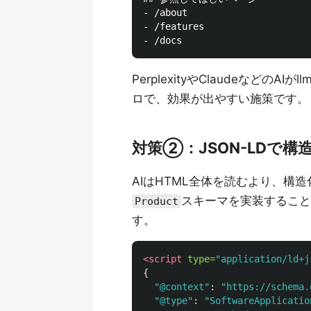
- /about

- /features

PerplexityやClaudeなどの
ロで、効果が出やすい施策です。
対策②：JSON-LDで
AIはHTML全体を読むより、構
スキーマを実装すること
Product
す。
<script 
type=
"application/ld+j
{
"
@context
"
:
"
https://schema.
"
@type
"
:
"
SoftwareApplicatio