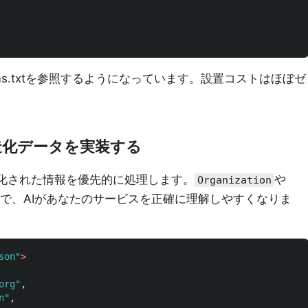
AIがllms.txtを参照するようになっています。設置コストはほぼゼ
構造化データを実装する
造化された情報を優先的に処理します。
や
Organization
で、AIがあなたのサービスを正確に理解しやすくなりま
son"
>
org
"
,
n
"
,