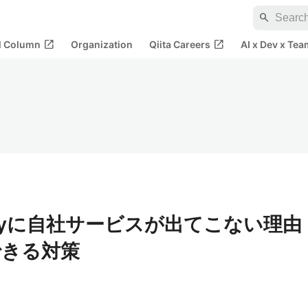
search
open_in_new
open_in_new
al Column
Organization
Qiita Careers
AI x Dev x Tea
lexityに自社サービスが出てこない理由
できる対策