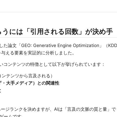
らうには「引用される回数」が決め手
文「GEO: Generative Engine Optimization」（KD
響を与える要素を実証的に分析しました。
すいコンテンツの特徴として以下が挙げられています：
コンテンツから言及される）
庁・大手メディア）との関連性
と
でページランクを決めますが、AIは「言及の文脈の質と量」で
ゲームです。