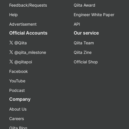
Feedback/Requests
Qiita Award
Help
Engineer White Paper
Advertisement
API
Official Accounts
Our service
@Qiita
Qiita Team
@qiita_milestone
Qiita Zine
@qiitapoi
Official Shop
Facebook
YouTube
Podcast
Company
About Us
Careers
Qiita Blog