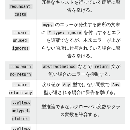
冗長なキャストを行っている箇所に警
redundant-
告を挙げる。
casts
のエラーが発生する箇所の文末
mypy
に
を付与するとエラ
--warn-
# type: ignore
ーを隠蔽できるが、本来エラーが上が
unused-
らない箇所に付与されている場合に警
ignores
告を挙げる。
などで
文が
--no-warn-
abstractmethod
return
無い場合のエラーを抑制する。
no-return
戻り値が
型ではない関数で
--warn-
Any
Any
型が返される場合に警告を挙げる。
return-any
--allow-
型推論できないグローバル変数やクラ
untyped-
ス変数を許容する。
globals
--allow-