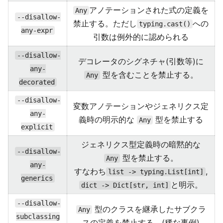
アノテーションされた式の定義を
Any
--disallow-
禁止する。ただし
への
typing.cast()
any-expr
引数は例外的に認められる
--disallow-
デコレータのシグネチャ(引数等)に
any-
型を含むことを禁止する。
Any
decorated
--disallow-
変数アノテーションやジェネリクス定
any-
義時の明示的な
型を禁止する
Any
explicit
ジェネリクス型定義時の暗黙的な
--disallow-
型を禁止する。
Any
any-
すなわち
,
list -> typing.List[int]
generics
と明示。
dict -> Dict[str, int]
--disallow-
型のクラスを継承したサブクラ
Any
subclassing
スの定義を禁止する。(稀な事例)