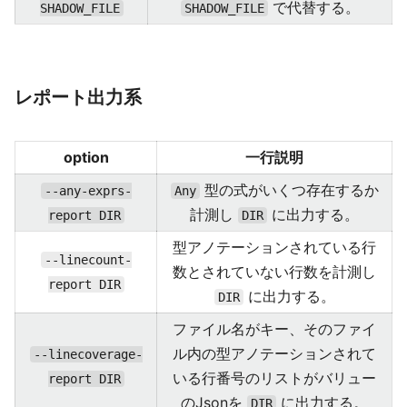
で代替する。
SHADOW_FILE
SHADOW_FILE
レポート出力系
option
一行説明
型の式がいくつ存在するか
--any-exprs-
Any
計測し
に出力する。
report DIR
DIR
型アノテーションされている行
--linecount-
数とされていない行数を計測し
report DIR
に出力する。
DIR
ファイル名がキー、そのファイ
ル内の型アノテーションされて
--linecoverage-
いる行番号のリストがバリュー
report DIR
のJsonを
に出力する。
DIR