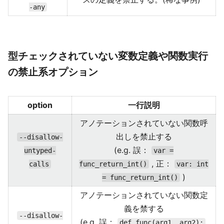
-any
型チェックされていない変数定義や関数実行
の禁止系オプション
option
一行説明
アノテーションされていない関数呼
出しを禁止する
--disallow-
(e.g. 誤：
untyped-
var =
, 正：
calls
func_return_int()
var: int
)
= func_return_int()
アノテーションされていない関数定
義を禁する
--disallow-
(e.g. 誤：
,
def func(arg1, arg2):