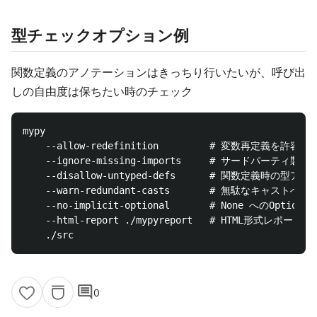
型チェックオプション例
関数定義のアノテーションはきっちり行いたいが、呼び出
しの自由度は保ちたい時のチェック
mypy 

    --allow-redefinition         # 変数再定義を許容

    --ignore-missing-imports     # サードパ
    --disallow-untyped-defs      # 関数定義時の型
    --warn-redundant-casts       # 無駄なキャストへの警
    --no-implicit-optional       # None へのOpti
    --html-report ./mypyreport   # HTML形式レポート出力
comment
0