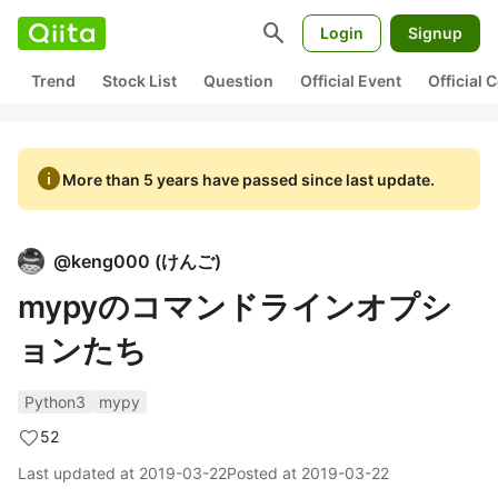
search
Login
Signup
Trend
Stock List
Question
Official Event
Official
info
More than 5 years have passed since last update.
@
keng000
(
けんご
)
mypyのコマンドラインオプシ
ョンたち
Python3
mypy
52
Last updated at
2019-03-22
Posted at
2019-03-22