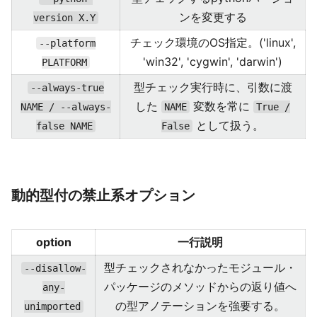
ンを変更する
version X.Y
チェック環境のOS指定。('linux',
--platform
'win32', 'cygwin', 'darwin')
PLATFORM
型チェック実行時に、引数に渡
--always-true
した
変数を常に
NAME / --always-
NAME
True /
として扱う。
false NAME
False
動的型付の禁止系オプション
option
一行説明
型チェックされなかったモジュール・
--disallow-
パッケージのメソッドからの返り値へ
any-
の型アノテーションを強要する。
unimported