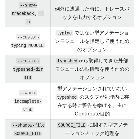
--show-
例外に遭遇した時に、トレースバ
,
traceback
--
ックを出力するオプション
tb
ではない型アノテーショ
typing
--custom-
ンモジュールを指定して使うため
typing MODULE
のオプション
から取得してきた外部
--custom-
typeshed
モジュールの型情報を使うための
typeshed-dir
オプション
DIR
型アノテーションされていない
--warn-
のスタブが処理内に存
typeshed
incomplete-
在する時に警告を挙げる。主に
stub
Contribute目的
に関する型アノテ
--shadow-file
SOURCE_FILE
ーションチェック処理を
SOURCE_FILE