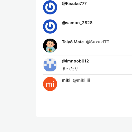
@
Kisuke777
@
samon_2828
Taiyō Mate
@
SuzukiTT
@
imnoob012
まったり
miki
@
mikiiiii