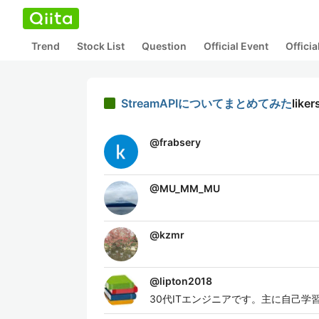
Trend
Stock List
Question
Official Event
Offici
StreamAPIについてまとめてみた
liker
@
frabsery
@
MU_MM_MU
@
kzmr
@
lipton2018
30代ITエンジニアです。主に自己