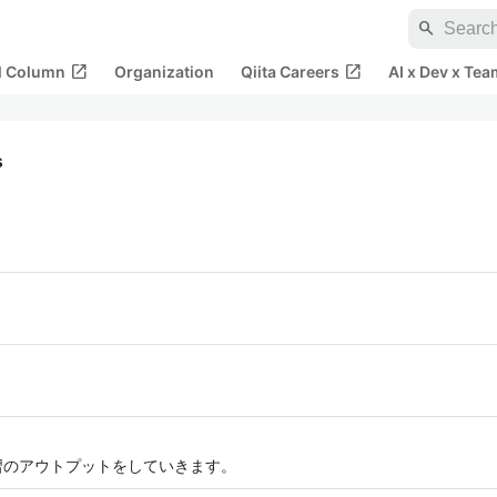
search
open_in_new
open_in_new
al Column
Organization
Qiita Careers
AI x Dev x Tea
s
学習のアウトプットをしていきます。