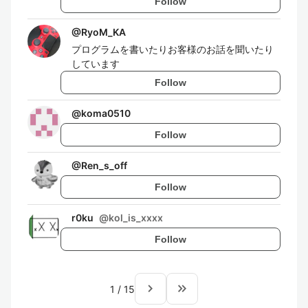
Follow
@
RyoM_KA
プログラムを書いたりお客様のお話を聞いたり
しています
Follow
@
koma0510
Follow
@
Ren_s_off
Follow
r0ku
@
kol_is_xxxx
Follow
navigate_next
keyboard_double_arrow_right
1
/
15