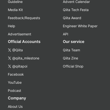
Guideline
Advent Calendar
Media Kit
Qiita Tech Festa
Feedback/Requests
Qiita Award
Help
Engineer White Paper
Advertisement
API
Official Accounts
Our service
@Qiita
Qiita Team
@qiita_milestone
Qiita Zine
@qiitapoi
Official Shop
Facebook
YouTube
Podcast
Company
About Us