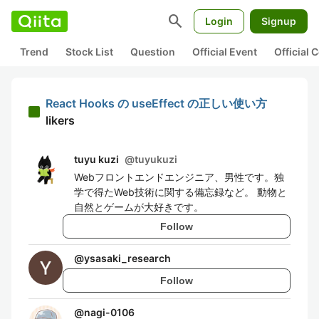
search
Login
Signup
Trend
Stock List
Question
Official Event
Official
React Hooks の useEffect の正しい使い方
likers
tuyu kuzi
@
tuyukuzi
Webフロントエンドエンジニア、男性です。独
学で得たWeb技術に関する備忘録など。 動物と
自然とゲームが大好きです。
Follow
@
ysasaki_research
Follow
@
nagi-0106