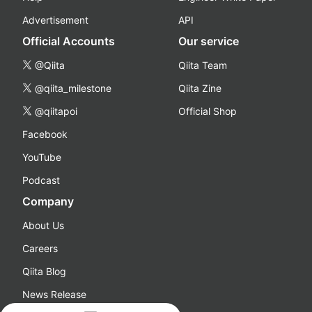
Advertisement
API
Official Accounts
Our service
@Qiita
Qiita Team
@qiita_milestone
Qiita Zine
@qiitapoi
Official Shop
Facebook
YouTube
Podcast
Company
About Us
Careers
Qiita Blog
News Release