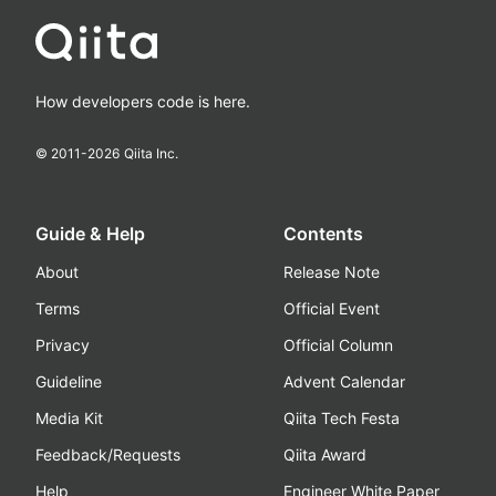
How developers code is here.
© 2011-
2026
Qiita Inc.
Guide & Help
Contents
About
Release Note
Terms
Official Event
Privacy
Official Column
Guideline
Advent Calendar
Media Kit
Qiita Tech Festa
Feedback/Requests
Qiita Award
Help
Engineer White Paper