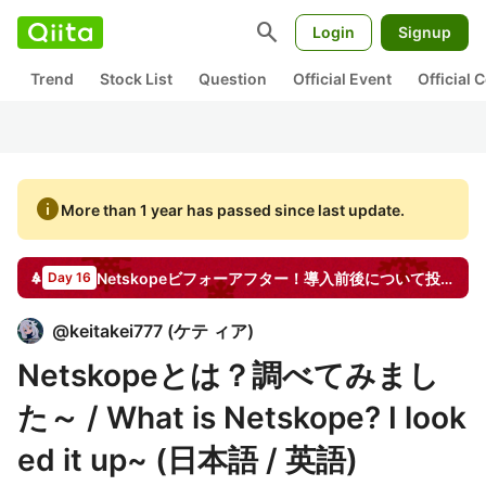
search
Login
Signup
Trend
Stock List
Question
Official Event
Official
info
More than 1 year has passed since last update.
Netskopeビフォーアフター！導入前後について投稿しよう by Netskope
Day 16
@
keitakei777
(
ケテ ィア
)
Netskopeとは？調べてみまし
た～ / What is Netskope? I look
ed it up~ (日本語 / 英語)