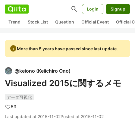
search
Login
Signup
Trend
Stock List
Question
Official Event
Official
info
More than 5 years have passed since last update.
@
keiono
(
Keiichiro Ono
)
Visualized 2015に関するメモ
データ可視化
53
Last updated at
2015-11-02
Posted at
2015-11-02