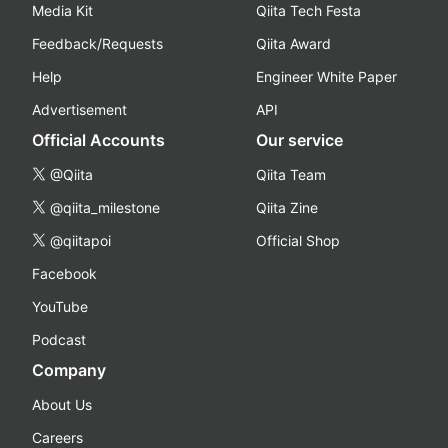
Media Kit
Qiita Tech Festa
Feedback/Requests
Qiita Award
Help
Engineer White Paper
Advertisement
API
Official Accounts
Our service
@Qiita
Qiita Team
@qiita_milestone
Qiita Zine
@qiitapoi
Official Shop
Facebook
YouTube
Podcast
Company
About Us
Careers