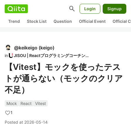
search
Login
Signup
Trend
Stock List
Question
Official Event
Official
@
keikeigo
(
keigo
)
in
JISOU | Reactプログラミングコーチング
【Vitest】モックを使ったテス
トが通らない（モックのクリア
不足）
Mock
React
Vitest
1
Posted at
2026-05-14