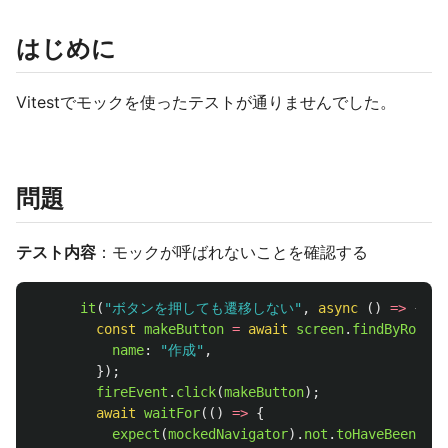
はじめに
Vitestでモックを使ったテストが通りませんでした。
問題
テスト内容
：モックが呼ばれないことを確認する
it
(
"
ボタンを押しても遷移しない
"
,
async 
()
=>
{
const
makeButton
=
await
screen
.
findByRole
(
"
name
:
"
作成
"
,
});
fireEvent
.
click
(
makeButton
);
await
waitFor
(()
=>
{
expect
(
mockedNavigator
).
not
.
toHaveBeenCall