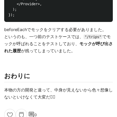
    </Provider>,

  );

beforeEachでモックをクリアする必要がありました。
というのも、一つ前のテストケースでは、
でモ
"/trips"
ックが呼ばれることをテストしており、
モックが呼び出さ
れた履歴
が残ってしまっていました。
おわりに
本物の方の開発と違って、中身が見えないから色々想像し
ないといけなくて大変だ😵‍💫
comment
0