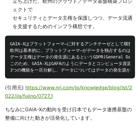
立ち上げた、欧州のクラウド／データ基盤構築プロジ
ェクトで
セキュリティとデータ主権を保護しつつ、データ流通
を支援するためのインフラ構想です。
GAIA-Xはプラットフォーマ―に対するアンチテーゼとして構想され
欧州は基本的に、プラットフォーマ―がデータを独占するのは独占
データ主権はデータの発生源にあるというGDPR(General Data P
このため、GAIA-XはGAFAのようにデータとコンピュータ資源
(引用元)
https://www.nri.com/jp/knowledge/blog/lst/2
022/iis/fujino/0727_1
ちなみにGAIA-Xの動向を受け日本でもデータ連携基盤の
整備に向けた動きが活発化しています。