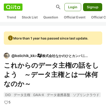
search
Login
Signup
Trend
Stock List
Question
Official Event
Official
info
More than 1 year has passed since last update.
@
keiichik_kk
in
株式会社なかのひとカンパニー
これからのデータ主権の話をし
よう ～データ主権とは一体何
なのか～
DID
データ主権
GAIA-X
データ連携基盤
ソブリンクラウド
5