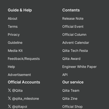
Guide & Help
Contents
About
Release Note
Terms
Official Event
Privacy
Official Column
Guideline
Advent Calendar
Media Kit
Qiita Tech Festa
Feedback/Requests
Qiita Award
Help
Engineer White Paper
Advertisement
API
Official Accounts
Our service
@Qiita
Qiita Team
@qiita_milestone
Qiita Zine
@qiitapoi
Official Shop