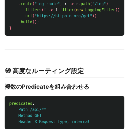
.
route
(
"log_route"
,
r
->
r
.
path
(
"/log"
)
.
filters
(
f
->
f
.
filter
(
new
LoggingFilter
()))
.
uri
(
"https://httpbin.org/get"
))
.
build
();
}
🧭 高度なルーティング設定
複数のPredicateを組み合わせる
predicates
:
-
Path=/api/**
-
Method=GET
-
Header=X-Request-Type, internal