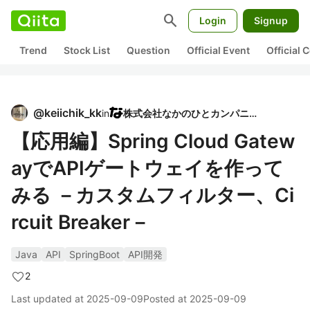
search
Login
Signup
Trend
Stock List
Question
Official Event
Official
@
keiichik_kk
in
株式会社なかのひとカンパニー
【応用編】Spring Cloud Gatew
ayでAPIゲートウェイを作って
みる －カスタムフィルター、Ci
rcuit Breaker－
Java
API
SpringBoot
API開発
2
Last updated at
2025-09-09
Posted at
2025-09-09