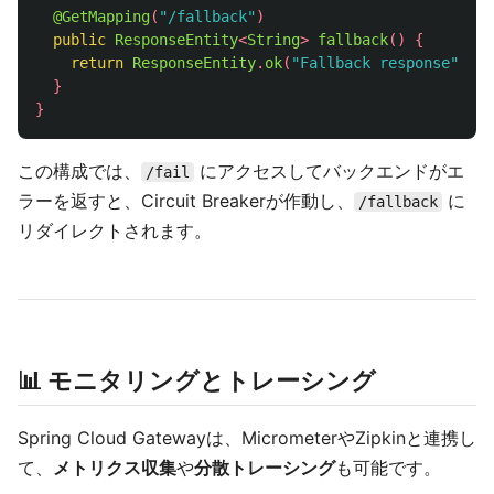
@GetMapping
(
"/fallback"
)
public
ResponseEntity
<
String
>
fallback
()
{
return
ResponseEntity
.
ok
(
"Fallback response"
);
}
}
この構成では、
にアクセスしてバックエンドがエ
/fail
ラーを返すと、Circuit Breakerが作動し、
に
/fallback
リダイレクトされます。
📊 モニタリングとトレーシング
Spring Cloud Gatewayは、MicrometerやZipkinと連携し
て、
メトリクス収集
や
分散トレーシング
も可能です。