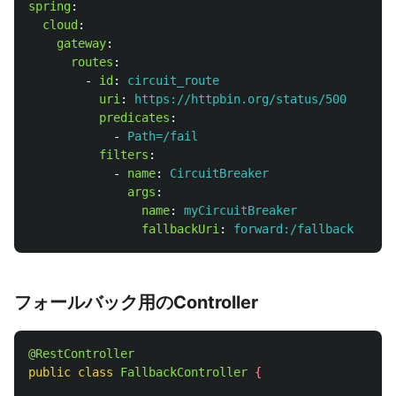
spring
:
cloud
:
gateway
:
routes
:
-
id
:
circuit_route
uri
:
https://httpbin.org/status/500
predicates
:
-
Path=/fail
filters
:
-
name
:
CircuitBreaker
args
:
name
:
myCircuitBreaker
fallbackUri
:
forward:/fallback
フォールバック用のController
@RestController
public
class
FallbackController
{