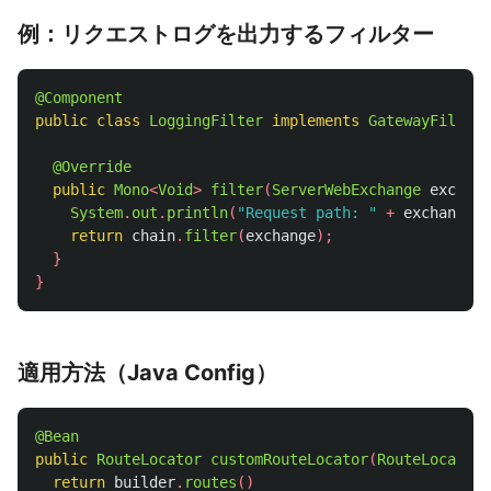
例：リクエストログを出力するフィルター
@Component
public
class
LoggingFilter
implements
GatewayFilter
@Override
public
Mono
<
Void
>
filter
(
ServerWebExchange
exchang
System
.
out
.
println
(
"Request path: "
+
exchange
.
g
return
chain
.
filter
(
exchange
);
}
}
適用方法（Java Config）
@Bean
public
RouteLocator
customRouteLocator
(
RouteLocatorB
return
builder
.
routes
()