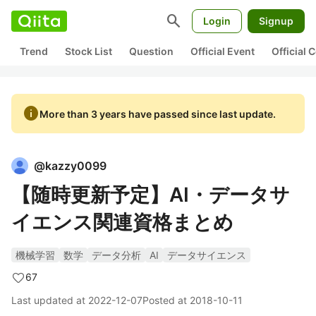
search
Login
Signup
Trend
Stock List
Question
Official Event
Official
info
More than 3 years have passed since last update.
@
kazzy0099
【随時更新予定】AI・データサ
イエンス関連資格まとめ
機械学習
数学
データ分析
AI
データサイエンス
67
Last updated at
2022-12-07
Posted at
2018-10-11