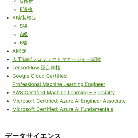
G検定
E資格
AI実装検定
S級
A級
B級
AI検定
人工知能プロジェクトマネージャー試験
TensorFlow 認定資格
Google Cloud Certified
Professional Machine Learning Engineer
AWS Certified Machine Learning – Specialty
Microsoft Certified: Azure AI Engineer Associate
Microsoft Certified: Azure AI Fundamentals
データサイエンス