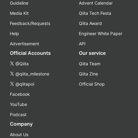
Guideline
Advent Calendar
Media Kit
Qiita Tech Festa
Feedback/Requests
Qiita Award
Help
Engineer White Paper
Advertisement
API
Official Accounts
Our service
@Qiita
Qiita Team
@qiita_milestone
Qiita Zine
@qiitapoi
Official Shop
Facebook
YouTube
Podcast
Company
About Us