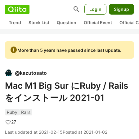
search
Login
Signup
Trend
Stock List
Question
Official Event
Official
info
More than 5 years have passed since last update.
@
kazutosato
Mac M1 Big Sur にRuby / Rails
をインストール 2021-01
Ruby
Rails
27
Last updated at
2021-02-15
Posted at
2021-01-02