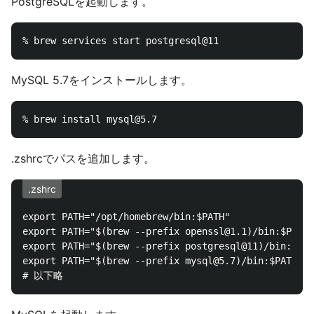
PostgreSQLを起動します。
MySQL 5.7をインストールします。
.zshrcでパスを追加します。
.zshrc
export PATH="/opt/homebrew/bin:$PATH"

export PATH="$(brew --prefix openssl@1.1)/bin:$PATH"

export PATH="$(brew --prefix postgresql@11)/bin:$PAT
export PATH="$(brew --prefix mysql@5.7)/bin:$PATH"
