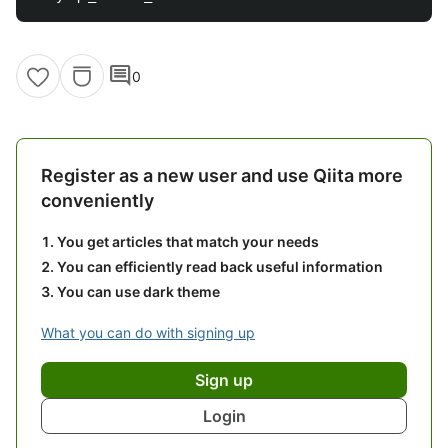
comment
0
Register as a new user and use Qiita more
conveniently
You get articles that match your needs
You can efficiently read back useful information
You can use dark theme
What you can do with signing up
Sign up
Login