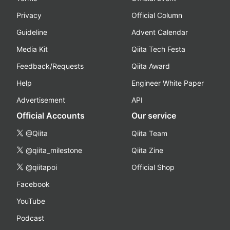
Privacy
Official Column
Guideline
Advent Calendar
Media Kit
Qiita Tech Festa
Feedback/Requests
Qiita Award
Help
Engineer White Paper
Advertisement
API
Official Accounts
Our service
@Qiita
Qiita Team
@qiita_milestone
Qiita Zine
@qiitapoi
Official Shop
Facebook
YouTube
Podcast