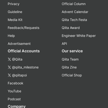
Privacy
Official Column
Guideline
Advent Calendar
Media Kit
Qiita Tech Festa
Feedback/Requests
Qiita Award
Help
Engineer White Paper
Advertisement
API
Official Accounts
Our service
@Qiita
Qiita Team
@qiita_milestone
Qiita Zine
@qiitapoi
Official Shop
Facebook
YouTube
Podcast
Company