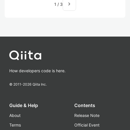
navigate_next
1
/
3
How developers code is here.
© 2011-
2026
Qiita Inc.
Guide & Help
Contents
About
Release Note
Terms
Official Event