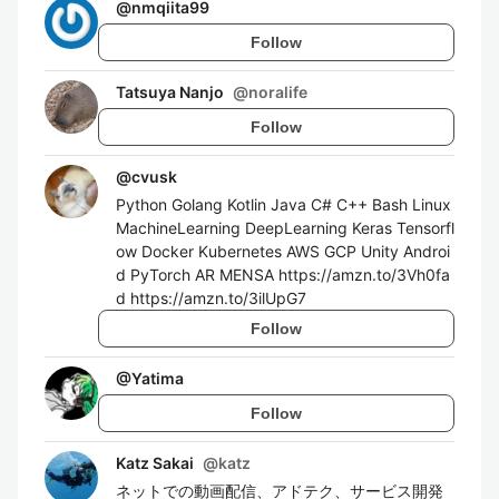
@
nmqiita99
Follow
Tatsuya Nanjo
@
noralife
Follow
@
cvusk
Python Golang Kotlin Java C# C++ Bash Linux
MachineLearning DeepLearning Keras Tensorfl
ow Docker Kubernetes AWS GCP Unity Androi
d PyTorch AR MENSA https://amzn.to/3Vh0fa
d https://amzn.to/3ilUpG7
Follow
@
Yatima
Follow
Katz Sakai
@
katz
ネットでの動画配信、アドテク、サービス開発