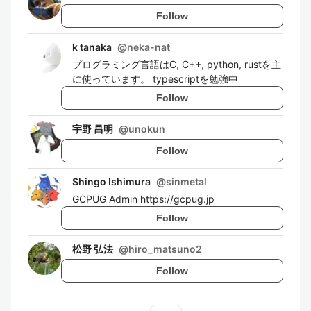
Follow
k tanaka
@
neka-nat
プログラミング言語はC, C++, python, rustを主
に使っています。 typescriptを勉強中
Follow
宇野 昌明
@
unokun
Follow
Shingo Ishimura
@
sinmetal
GCPUG Admin https://gcpug.jp
Follow
松野 弘法
@
hiro_matsuno2
Follow