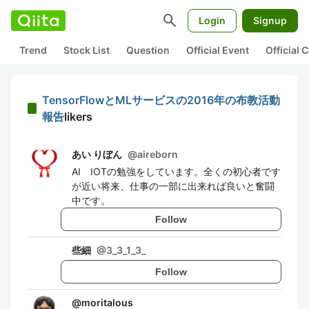
search
Login
Signup
Trend
Stock List
Question
Official Event
Official
TensorFlowとMLサービスの2016年の布教活動
報告
likers
あい りぼん
@
aireborn
AI IOTの勉強をしています。全くの初心者です
が近い将来、仕事の一部に出来れば良いと奮闘
中です。
Follow
些細
@
3_3_1_3_
Follow
@
moritalous