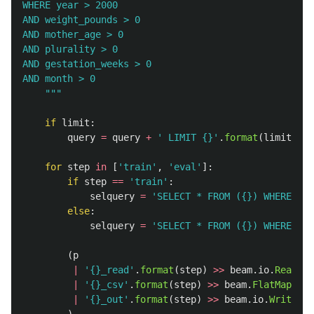
WHERE year > 2000

AND weight_pounds > 0

AND mother_age > 0

AND plurality > 0

AND gestation_weeks > 0

AND month > 0

"""
if
limit
:
query
=
query
+
'
 LIMIT {}
'
.
format
(
limit
)
for
step
in
[
'
train
'
,
'
eval
'
]:
if
step
==
'
train
'
:
selquery
=
'
SELECT * FROM ({}) WHERE ABS
else
:
selquery
=
'
SELECT * FROM ({}) WHERE ABS
(
p
|
'
{}_read
'
.
format
(
step
)
>>
beam
.
io
.
Read
(
be
|
'
{}_csv
'
.
format
(
step
)
>>
beam
.
FlatMap
(
to_
|
'
{}_out
'
.
format
(
step
)
>>
beam
.
io
.
Write
(
be
)