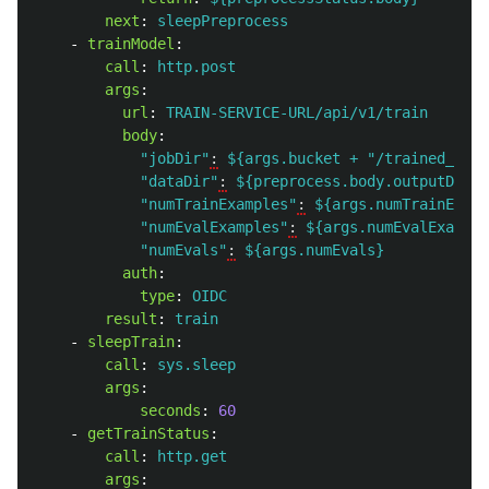
next
:
sleepPreprocess
-
trainModel
:
call
:
http.post
args
:
url
:
TRAIN-SERVICE-URL/api/v1/train
body
:
"
jobDir"
:
${args.bucket + "/trained_mode
"dataDir"
:
${preprocess.body.outputDir}
"numTrainExamples"
:
${args.numTrainExamp
"numEvalExamples"
:
${args.numEvalExample
"numEvals"
:
${args.numEvals}
auth
:
type
:
OIDC
result
:
train
-
sleepTrain
:
call
:
sys.sleep
args
:
seconds
:
60
-
getTrainStatus
:
call
:
http.get
args
: