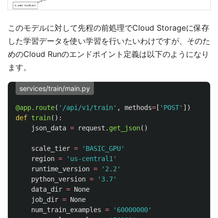
このモデルに対して先程の前処理でCloud Storageに保存
した学習データを使い学習を行いたいわけですが、そのた
めのCloud Runのエンドポイント定義は以下のようになり
ます。
services/train/main.py
@app.route
(
'
/api/v1/train
'
,
methods
=
[
'
POST
'
])
def
train
():
json_data
=
request
.
get_json
()
scale_tier
=
'
BASIC_GPU
'
region
=
'
us-central1
'
runtime_version
=
'
2.2
'
python_version
=
'
3.7
'
data_dir
=
None
job_dir
=
None
num_train_examples
=
'
60000000
'