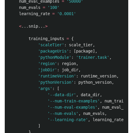
num_eval_examples
=
'
50000
'
num_evals
=
'
100
'
learning_rate
=
'
0.0001
'
<
...
snip
...
>
training_inputs
=
{
'
scaleTier
'
:
scale_tier
,
'
packageUris
'
:
[
package
],
'
pythonModule
'
:
'
trainer.task
'
,
'
region
'
:
region
,
'
jobDir
'
:
job_dir
,
'
runtimeVersion
'
:
runtime_version
,
'
pythonVersion
'
:
python_version
,
'
args
'
:
[
'
--data-dir
'
,
data_dir
,
'
--num-train-examples
'
,
num_train_ex
'
--num-eval-examples
'
,
num_eval_exam
'
--num-evals
'
,
num_evals
,
'
--learning-rate
'
,
learning_rate
]
}