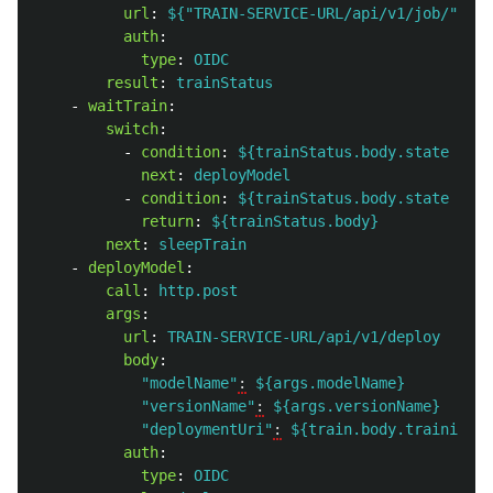
url
:
${"TRAIN-SERVICE-URL/api/v1/job/" + t
auth
:
type
:
OIDC
result
:
trainStatus
-
waitTrain
:
switch
:
-
condition
:
${trainStatus.body.state == "
next
:
deployModel
-
condition
:
${trainStatus.body.state == "
return
:
${trainStatus.body}
next
:
sleepTrain
-
deployModel
:
call
:
http.post
args
:
url
:
TRAIN-SERVICE-URL/api/v1/deploy
body
:
"
modelName"
:
${args.modelName}
"versionName"
:
${args.versionName}
"deploymentUri"
:
${train.body.trainingIn
auth
:
type
:
OIDC