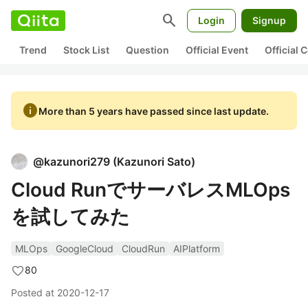
search
Login
Signup
Trend
Stock List
Question
Official Event
Official
info
More than 5 years have passed since last update.
@
kazunori279
(
Kazunori Sato
)
Cloud RunでサーバレスMLOps
を試してみた
MLOps
GoogleCloud
CloudRun
AIPlatform
80
Posted at
2020-12-17