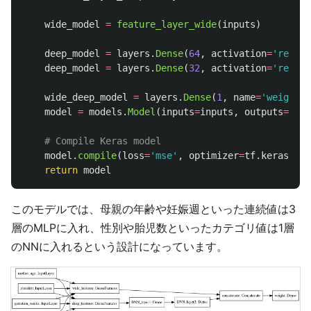
wide_model
=
feature_layer_wide
(
inputs
)
deep_model
=
layers
.
Dense
(
64
,
activation
=
'
relu
'
,
deep_model
=
layers
.
Dense
(
32
,
activation
=
'
relu
'
,
wide_deep_model
=
layers
.
Dense
(
1
,
name
=
'
weight
'
)
model
=
models
.
Model
(
inputs
=
inputs
,
outputs
=
wide
model
.
compile
(
loss
=
'
mse
'
,
optimizer
=
tf
.
keras
.
opt
return
model
このモデルでは、母親の年齢や妊娠週といった連続値は3
層のMLPに入れ、性別や胎児数といったカテゴリ値は1層
のNNに入れるという設計になっています。