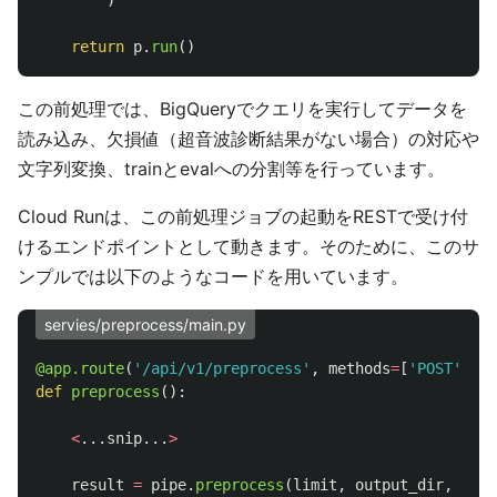
return
p
.
run
()
この前処理では、BigQueryでクエリを実行してデータを
読み込み、欠損値（超音波診断結果がない場合）の対応や
文字列変換、trainとevalへの分割等を行っています。
Cloud Runは、この前処理ジョブの起動をRESTで受け付
けるエンドポイントとして動きます。そのために、このサ
ンプルでは以下のようなコードを用いています。
servies/preprocess/main.py
@app.route
(
'
/api/v1/preprocess
'
,
methods
=
[
'
POST
'
])
def
preprocess
():
<
...
snip
...
>
result
=
pipe
.
preprocess
(
limit
,
output_dir
,
job_