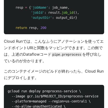
resp
=
{
'
jobName
'
:
job_name
,
'
jobId
'
:
result
.
job_id
(),
'
outputDir
'
:
output_dir
}
return
resp
,
200
Cloud Runでは、こんなふうにアノテーションを使ってエ
ンドポイントURIと関数をマッピングできます。この例で
は、上述のDataflowコード
を呼び出し
pipe.preprocess
ているのが分かります。
このコンテナイメージのビルドが終わったら、Cloud Run
にデプロイします。
gcloud run deploy preprocess-service \

  --image gcr.io/$PROJECT_ID/preprocess-service \

  --platform=managed --region=us-central1 \

  --no-allow-unauthenticated \
