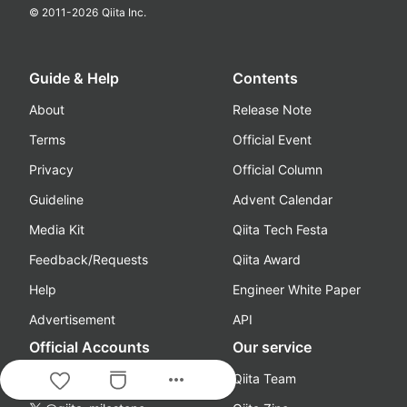
© 2011-
2026
Qiita Inc.
Guide & Help
Contents
About
Release Note
Terms
Official Event
Privacy
Official Column
Guideline
Advent Calendar
Media Kit
Qiita Tech Festa
Feedback/Requests
Qiita Award
Help
Engineer White Paper
Advertisement
API
Official Accounts
Our service
more_horiz
@Qiita
Qiita Team