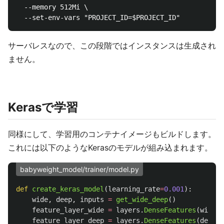
  --memory 512Mi \

サーバレスなので、この段階ではインスタンスは生成され
ません。
Kerasで学習
同様にして、学習用のコンテナイメージもビルドします。
これには以下のようなKerasのモデルが組み込まれます。
babyweight_model/trainer/model.py
def
create_keras_model
(
learning_rate
=
0.001
):
wide
,
deep
,
inputs
=
get_wide_deep
()
feature_layer_wide
=
layers
.
DenseFeatures
(
wide
,
feature_layer_deep
=
layers
.
DenseFeatures
(
deep
,