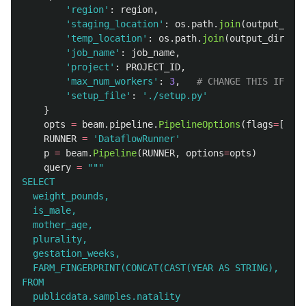
'
region
'
:
region
,
'
staging_location
'
:
os
.
path
.
join
(
output_dir
,
'
temp_location
'
:
os
.
path
.
join
(
output_dir
,
'
t
'
job_name
'
:
job_name
,
'
project
'
:
PROJECT_ID
,
'
max_num_workers
'
:
3
,
'
setup_file
'
:
'
./setup.py
'
}
opts
=
beam
.
pipeline
.
PipelineOptions
(
flags
=
[],
*
RUNNER
=
'
DataflowRunner
'
p
=
beam
.
Pipeline
(
RUNNER
,
options
=
opts
)
query
=
"""
SELECT

  weight_pounds,

  is_male,

  mother_age,

  plurality,

  gestation_weeks,

  FARM_FINGERPRINT(CONCAT(CAST(YEAR AS STRING), CAST
FROM

  publicdata.samples.natality
