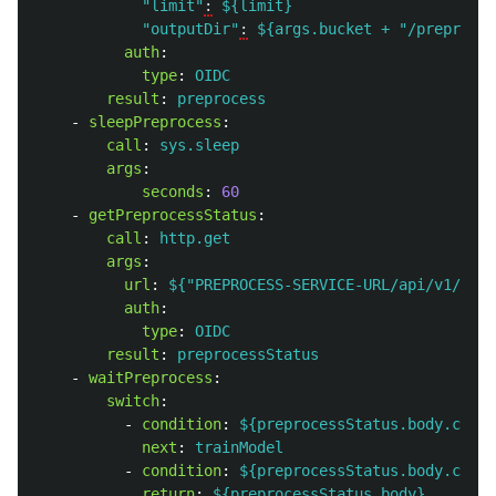
"
limit"
:
${limit}
"outputDir"
:
${args.bucket + "/preproc"}
auth
:
type
:
OIDC
result
:
preprocess
-
sleepPreprocess
:
call
:
sys.sleep
args
:
seconds
:
60
-
getPreprocessStatus
:
call
:
http.get
args
:
url
:
${"PREPROCESS-SERVICE-URL/api/v1/job/
auth
:
type
:
OIDC
result
:
preprocessStatus
-
waitPreprocess
:
switch
:
-
condition
:
${preprocessStatus.body.curre
next
:
trainModel
-
condition
:
${preprocessStatus.body.curre
return
:
${preprocessStatus.body}