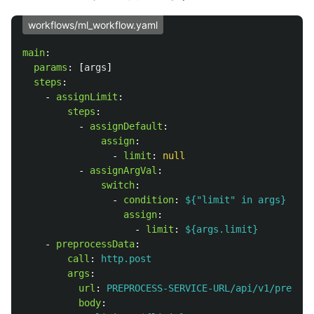
workflows/ml_workflow.yaml
main
:
params
:
[
args
]
steps
:
-
assignLimit
:
steps
:
-
assignDefault
:
assign
:
-
limit
:
null
-
assignArgVal
:
switch
:
-
condition
:
${"limit" in args}
assign
:
-
limit
:
${args.limit}
-
preprocessData
:
call
:
http.post
args
:
url
:
PREPROCESS-SERVICE-URL/api/v1/preproc
body
: