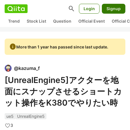
search
Login
Signup
Trend
Stock List
Question
Official Event
Official
info
More than 1 year has passed since last update.
@
kazuma_f
[UnrealEngine5]アクターを地
面にスナップさせるショートカ
ット操作をK380でやりたい時
ue5
UnrealEngine5
3