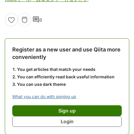
comment
0
Register as a new user and use Qiita more
conveniently
You get articles that match your needs
You can efficiently read back useful information
You can use dark theme
What you can do with signing up
Sign up
Login