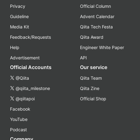
Privacy
Official Column
Guideline
Advent Calendar
Media Kit
Qiita Tech Festa
Feedback/Requests
Qiita Award
Help
Engineer White Paper
Advertisement
API
Official Accounts
Our service
@Qiita
Qiita Team
@qiita_milestone
Qiita Zine
@qiitapoi
Official Shop
Facebook
YouTube
Podcast
Company