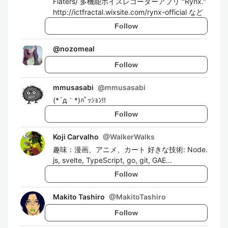
Flaters/ 多機能ボイスレコーダーアプリ "Rynx."
http://ictfractal.wixsite.com/rynx-official など
Follow
@
nozomeal
Follow
mmusasabi
@
mmusasabi
(*´д｀*)ﾊﾟｯｼｮﾝ!!
Follow
Koji Carvalho
@
WalkerWalks
趣味：漫画、アニメ、カート 好きな技術: Node.
js, svelte, TypeScript, go, git, GAE...
Follow
Makito Tashiro
@
MakitoTashiro
Follow