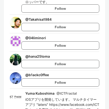
ロッパーです。
Follow
@
Takahisa1984
Follow
@
04liminori
Follow
@
hana25toma
Follow
@
b1ackc0ffee
Follow
Yuma Kuboshima
@
ICTFractal
iOSアプリを開発しています。 マルチタイマー
アプリ "laters" https://www.facebook.com/ICT