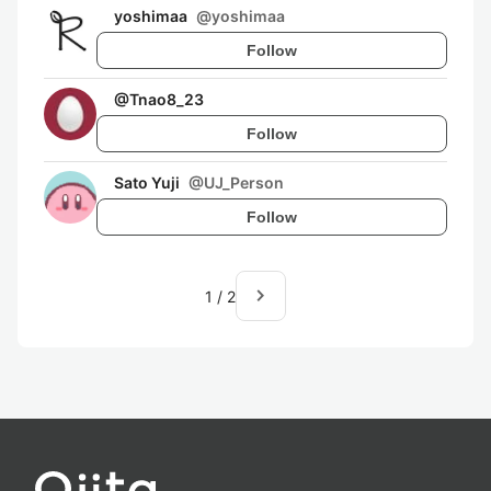
yoshimaa
@
yoshimaa
Follow
@
Tnao8_23
Follow
Sato Yuji
@
UJ_Person
Follow
navigate_next
1
/
2