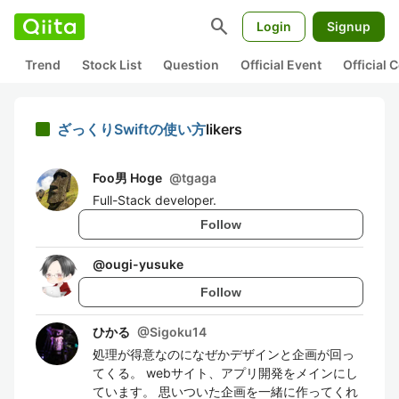
search
Login
Signup
Trend
Stock List
Question
Official Event
Official
ざっくりSwiftの使い方
likers
Foo男 Hoge
@
tgaga
Full-Stack developer.
Follow
@
ougi-yusuke
Follow
ひかる
@
Sigoku14
処理が得意なのになぜかデザインと企画が回っ
てくる。 webサイト、アプリ開発をメインにし
ています。 思いついた企画を一緒に作ってくれ