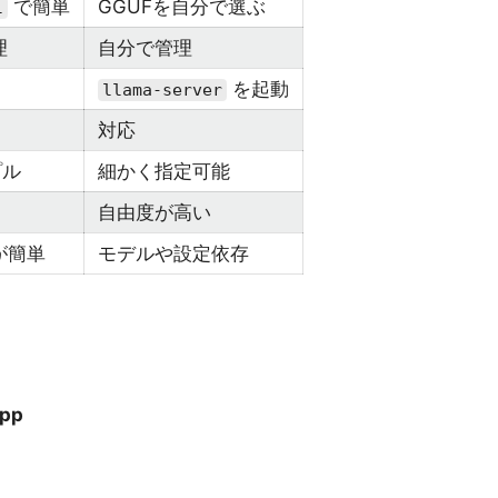
で簡単
GGUFを自分で選ぶ
l
理
自分で管理
を起動
llama-server
対応
プル
細かく指定可能
自由度が高い
方が簡単
モデルや設定依存
pp