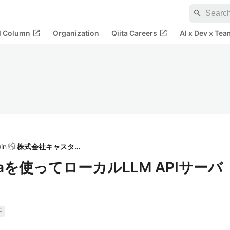
search
open_in_new
open_in_new
al Column
Organization
Qiita Careers
AI x Dev x Tea
)
in
株式会社キャスタル
emmaを使ってローカルLLM APIサーバ
F