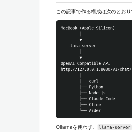
この記事で作る構成は次のとおり
MacBook (Apple Silicon)

        │

        ▼

   llama-server

        │

        ▼

OpenAI Compatible API

http://127.0.0.1:8080/v1/chat/
        │

        ├── curl

        ├── Python

        ├── Node.js

        ├── Claude Code

        ├── Cline

Ollamaを使わず、
llama-server