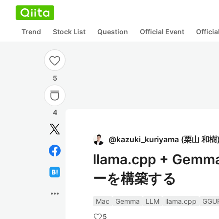
Trend
Stock List
Question
Official Event
Offici
5
4
@
kazuki_kuriyama
(
栗山 和樹
llama.cpp + G
ーを構築する
more_horiz
Mac
Gemma
LLM
llama.cpp
GGU
5