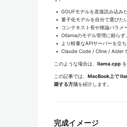
GGUFモデルを直接読み込み
量子化モデルを自分で選びた
コンテキスト長や推論パラメ
Ollamaのモデル管理に頼
より軽量なAPIサーバーを立
Claude Code / Cline /
このような場合は、
llama.cpp
を
この記事では、
MacBook上で l
築する方法
を紹介します。
完成イメージ