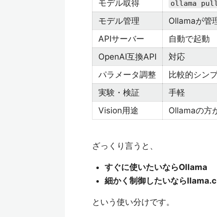
モデル取得
ollama pul
モデル管理
Ollamaが管
APIサーバー
自動で起動
OpenAI互換API
対応
パラメータ調整
比較的シン
実験・検証
手軽
Vision用途
Ollamaの
ざっくり言うと、
すぐに使いたいならOllama
細かく制御したいならllama.c
という使い分けです。