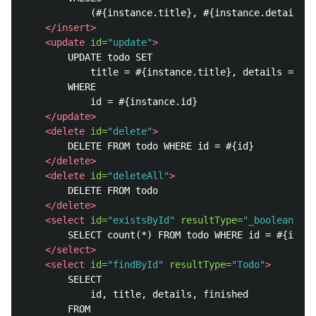
			(#{instance.title}, #{instance.details}, #{instance.finished})

</insert>
<update
id=
"update"
>
		UPDATE todo SET

			title = #{instance.title}, details = #{instance.details}, finished = #{instance.finished}

		WHERE

			id = #{instance.id}

</update>
<delete
id=
"delete"
>
		DELETE FROM todo WHERE id = #{id}

</delete>
<delete
id=
"deleteAll"
>
		DELETE FROM todo

</delete>
<select
id=
"existsById"
resultType=
"_boolean"
>
		SELECT count(*) FROM todo WHERE id = #{id}

</select>
<select
id=
"findById"
resultType=
"Todo"
>
		SELECT

			id, title, details, finished 

		FROM
