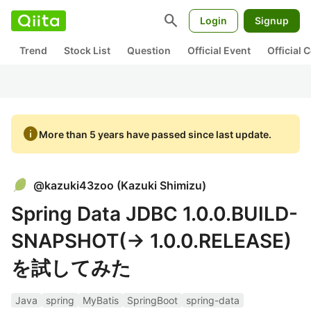
search
Login
Signup
Trend
Stock List
Question
Official Event
Official
info
More than 5 years have passed since last update.
@
kazuki43zoo
(
Kazuki Shimizu
)
Spring Data JDBC 1.0.0.BUILD-
SNAPSHOT(-> 1.0.0.RELEASE)
を試してみた
Java
spring
MyBatis
SpringBoot
spring-data