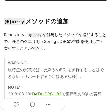
メソッドの追加
@Query
Repositoryに
を付与したメソッドを追加すること
@Query
で、任意のクエリを（Spring JDBCの機能を使用して）
実行することができる。
WARNING:
現時点の実装では、更新系のSQLを実行することはで
きない（サポートする予定はある模様）。
NOTE:
2018-03-10:
DATAJDBC-182
で更新系のSQLの実行
もサポートされた。
more_horiz