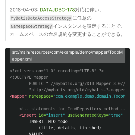
2018-04-03:
DATAJDBC-178
対応に伴い、
に任意の
MyBatisDataAccessStrategy
インスタンスを設定することで、
NamespaceStrategy
ネームスペースの命名規約を変更することができる。
src/main/resources/com/example/demo/mapper/TodoM
apper.xml
<?xml version="1.0" encoding="UTF-8" ?>
<!DOCTYPE mapper

        PUBLIC "-//mybatis.org//DTD Mapper 3.0//EN"

        "http://mybatis.org/dtd/mybatis-3-mapper.dtd
<mapper
namespace=
"com.example.demo.domain.TodoMappe
<!-- statements for CrudRepository method -->
<insert
id=
"insert"
useGeneratedKeys=
"true"
keyP
		INSERT INTO todo 

			(title, details, finished)

		VALUES 
