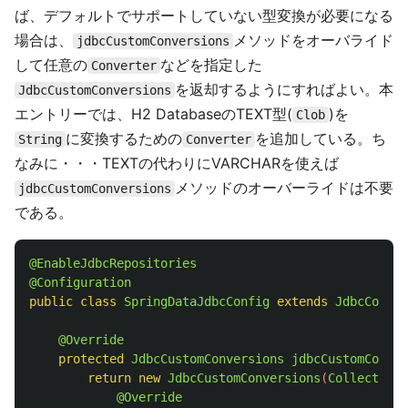
ば、デフォルトでサポートしていない型変換が必要になる
場合は、
メソッドをオーバライド
jdbcCustomConversions
して任意の
などを指定した
Converter
を返却するようにすればよい。本
JdbcCustomConversions
エントリーでは、H2 DatabaseのTEXT型(
)を
Clob
に変換するための
を追加している。ち
String
Converter
なみに・・・TEXTの代わりにVARCHARを使えば
メソッドのオーバーライドは不要
jdbcCustomConversions
である。
@EnableJdbcRepositories
@Configuration
public
class
SpringDataJdbcConfig
extends
JdbcConfig
@Override
protected
JdbcCustomConversions
jdbcCustomConver
return
new
JdbcCustomConversions
(
Collections
@Override