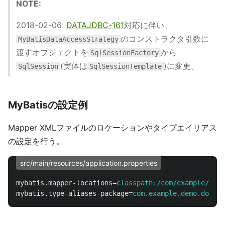
NOTE:
2018-02-06:
DATAJDBC-161
対応に伴い、
のコンストラクタ引数に
MyBatisDataAccessStrategy
渡すオブジェクトを
から
SqlSessionFactory
(実体は
)に変更。
SqlSession
SqlSessionTemplate
MyBatisの設定例
Mapper XMLファイルのロケーションやタイプエイリアス
の設定を行う。
src/main/resources/application.properties
mybatis.mapper-locations
=
classpath:/com/example/demo
mybatis.type-aliases-package
=
com.example.demo.domain