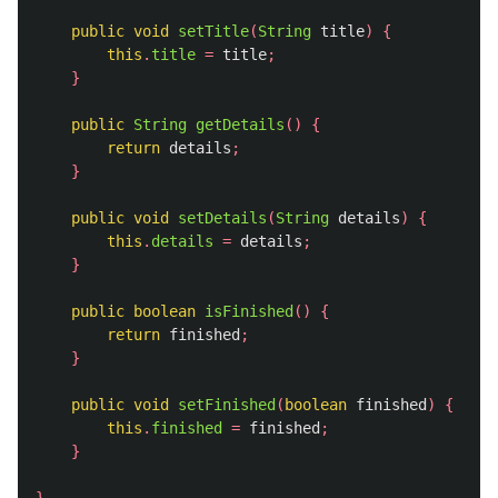
public
void
setTitle
(
String
title
)
{
this
.
title
=
title
;
}
public
String
getDetails
()
{
return
details
;
}
public
void
setDetails
(
String
details
)
{
this
.
details
=
details
;
}
public
boolean
isFinished
()
{
return
finished
;
}
public
void
setFinished
(
boolean
finished
)
{
this
.
finished
=
finished
;
}