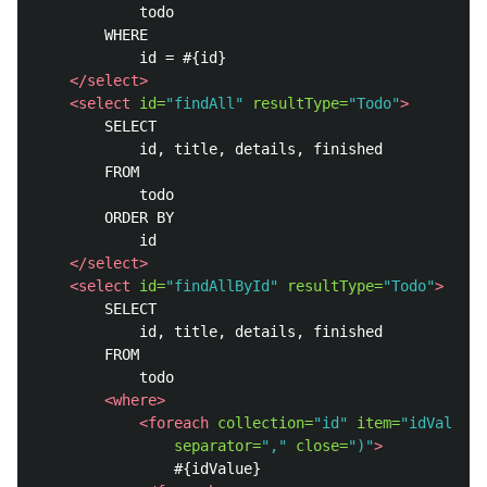
			todo

		WHERE

			id = #{id}

</select>
<select
id=
"findAll"
resultType=
"Todo"
>
		SELECT

			id, title, details, finished

		FROM

			todo

		ORDER BY

			id

</select>
<select
id=
"findAllById"
resultType=
"Todo"
>
		SELECT

			id, title, details, finished

		FROM

			todo

<where>
<foreach
collection=
"id"
item=
"idValue"
separator=
","
close=
")"
>
				#{idValue}
