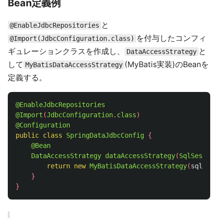
Bean定義例
と
@EnableJdbcRepositories
を付与したコンフィ
@Import(JdbcConfiguration.class)
ギュレーションクラスを作成し、
と
DataAccessStrategy
して
(MyBatis実装)のBeanを
MyBatisDataAccessStrategy
定義する。
@EnableJdbcRepositories
@Import
(
JdbcConfiguration
.
class
)
@Configuration
public
class
SpringDataJdbcConfig
{
@Bean
DataAccessStrategy
dataAccessStrategy
(
SqlSession
return
new
MyBatisDataAccessStrategy
(
sqlSess
}
}