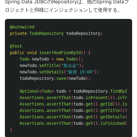
Spring Data JDBCのRepositoryは、他のSpring Dataプ
ロジェクトと同様にインジェクションして使用する。
@Autowired
private
TodoRepository
todoRepository
;
@Test
public
void
insertAndFineById
()
{
Todo
newTodo
=
new
Todo
();
newTodo
.
setTitle
(
"飲み会"
);
newTodo
.
setDetails
(
"銀座 19:00"
);
todoRepository
.
save
(
newTodo
);
Optional
<
Todo
>
todo
=
todoRepository
.
findById
(
ne
Assertions
.
assertThat
(
todo
.
isPresent
()).
isTrue
()
Assertions
.
assertThat
(
todo
.
get
().
getId
()).
isEqua
Assertions
.
assertThat
(
todo
.
get
().
getTitle
()).
isE
Assertions
.
assertThat
(
todo
.
get
().
getDetails
()).
i
Assertions
.
assertThat
(
todo
.
get
().
isFinished
()).
i
}