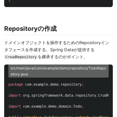
}
Repositoryの作成
ドメインオブジェクトを操作するためのRepositoryイン
タフェースを作成する。Spring Dataが提供する
を継承するのがポイント。
CroudRepository
src/main/java/com/example/demo/repository/TodoRepo
sitory.java
package
com.example.demo.repository
;
import
org.springframework.data.repository.CrudRepos
import
com.example.demo.domain.Todo
;