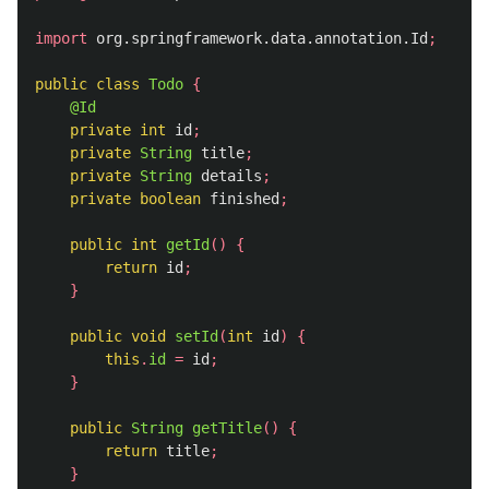
import
org.springframework.data.annotation.Id
;
public
class
Todo
{
@Id
private
int
id
;
private
String
title
;
private
String
details
;
private
boolean
finished
;
public
int
getId
()
{
return
id
;
}
public
void
setId
(
int
id
)
{
this
.
id
=
id
;
}
public
String
getTitle
()
{
return
title
;
}