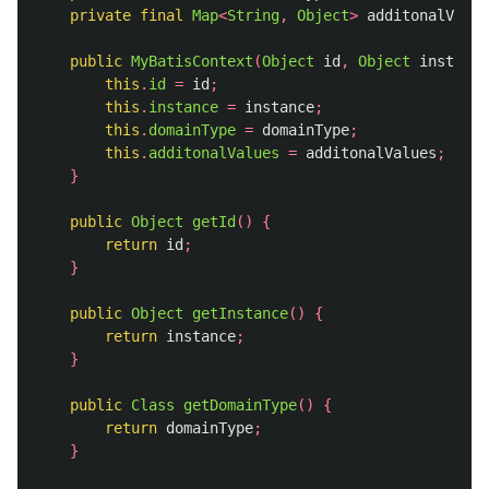
private
final
Map
<
String
,
Object
>
additonalValue
public
MyBatisContext
(
Object
id
,
Object
instance
this
.
id
=
id
;
this
.
instance
=
instance
;
this
.
domainType
=
domainType
;
this
.
additonalValues
=
additonalValues
;
}
public
Object
getId
()
{
return
id
;
}
public
Object
getInstance
()
{
return
instance
;
}
public
Class
getDomainType
()
{
return
domainType
;
}