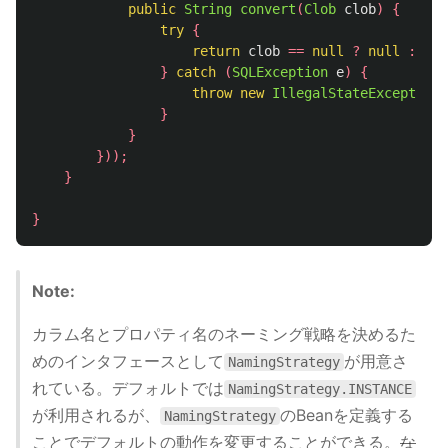
public
String
convert
(
Clob
clob
)
{
try
{
return
clob
==
null
?
null
:
clo
}
catch
(
SQLException
e
)
{
throw
new
IllegalStateException
(
}
}
}));
}
}
Note:
カラム名とプロパティ名のネーミング戦略を決めるた
めのインタフェースとして
が用意さ
NamingStrategy
れている。デフォルトでは
NamingStrategy.INSTANCE
が利用されるが、
のBeanを定義する
NamingStrategy
ことでデフォルトの動作を変更することができる。
な