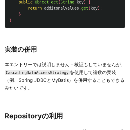
public
Object
get
(
String
key
)
{
return
additonalValues
.
get
(
key
);
}
}
実装の併用
本エントリーでは説明しません＋検証もしていませんが、
を使用して複数の実装
CascadingDataAccessStrategy
（例、Spring JDBCとMyBatis）を併用することもできる
みたいです。
Repositoryの利用