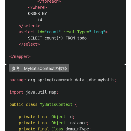
</foreach>
</where>
		ORDER BY

			id

</select>
<select
id=
"count"
resultType=
"_long"
>
		SELECT count(*) FROM todo

</select>
</mapper>
参考：MyBatisContextの抜粋
package
org.springframework.data.jdbc.mybatis
;
import
java.util.Map
;
public
class
MyBatisContext
{
private
final
Object
id
;
private
final
Object
instance
;
private
final
Class
domainType
;