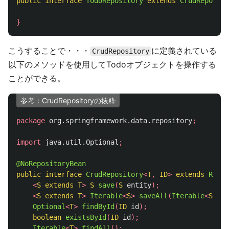
public
interface
TodoRepository
extends
CrudReposito
}
こうすることで・・・
に定義されている
CrudRepository
以下のメソッドを使用してTodoオブジェクトを操作する
ことができる。
参考：CrudRepositoryの抜粋
package
org.springframework.data.repository
;
import
java.util.Optional
;
@NoRepositoryBean
public
interface
CrudRepository
<
T
,
ID
>
extends
Repos
<
S
extends
T
>
S
save
(
S
entity
);
<
S
extends
T
>
Iterable
<
S
>
saveAll
(
Iterable
<
S
>
en
Optional
<
T
>
findById
(
ID
id
);
boolean
existsById
(
ID
id
);
Iterable
<
T
>
findAll
();