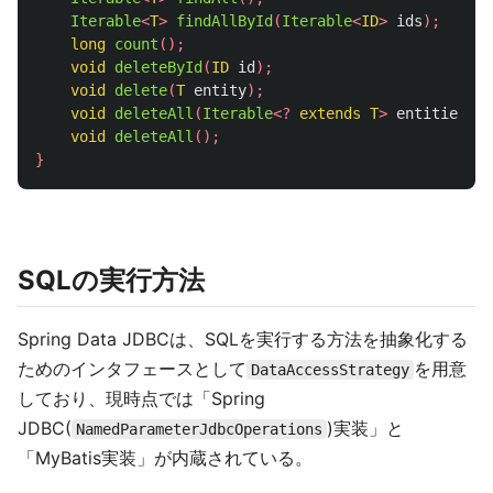
Iterable
<
T
>
findAllById
(
Iterable
<
ID
>
ids
);
long
count
();
void
deleteById
(
ID
id
);
void
delete
(
T
entity
);
void
deleteAll
(
Iterable
<?
extends
T
>
entities
);
void
deleteAll
();
}
SQLの実行方法
Spring Data JDBCは、SQLを実行する方法を抽象化する
ためのインタフェースとして
を用意
DataAccessStrategy
しており、現時点では「Spring
JDBC(
)実装」と
NamedParameterJdbcOperations
「MyBatis実装」が内蔵されている。