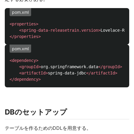
pom.xml
<properties>
<spring-data-releasetrain.version>
Lovelace-RELEA
</properties>
pom.xml
<dependency>
<groupId>
org.springframework.data
</groupId>
<artifactId>
spring-data-jdbc
</artifactId>
</dependency>
DBのセットアップ
テーブルを作るためのDDLを用意する。