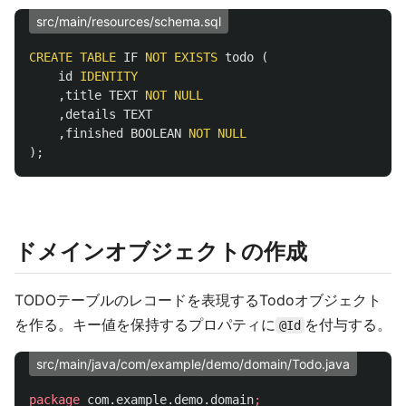
src/main/resources/schema.sql
CREATE
TABLE
IF
NOT
EXISTS
todo
(
id
IDENTITY
,
title
TEXT
NOT
NULL
,
details
TEXT
,
finished
BOOLEAN
NOT
NULL
);
ドメインオブジェクトの作成
TODOテーブルのレコードを表現するTodoオブジェクト
を作る。キー値を保持するプロパティに
を付与する。
@Id
src/main/java/com/example/demo/domain/Todo.java
package
com.example.demo.domain
;