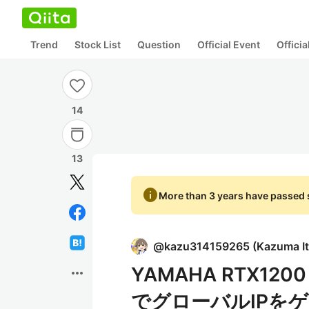
Trend
Stock List
Question
Official Event
Offici
14
13
info
More than 3 years have passed s
@
kazu314159265
(
Kazuma I
YAMAHA RTX1
more_horiz
でグローバルIPを