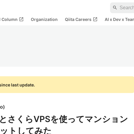
search
open_in_new
open_in_new
al Column
Organization
Qiita Careers
AI x Dev x Tea
ince last update.
to
)
200とさくらVPSを使ってマンション
ゲットしてみた