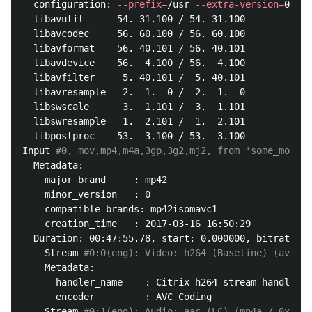
  configuration: 
--prefix
=
/usr 
--extra-version
=
0ubun
  libavutil      54. 31.100 / 54. 31.100

  libavcodec     56. 60.100 / 56. 60.100

  libavformat    56. 40.101 / 56. 40.101

  libavdevice    56.  4.100 / 56.  4.100

  libavfilter     5. 40.101 /  5. 40.101

  libavresample   2.  1.  0 /  2.  1.  0

  libswscale      3.  1.101 /  3.  1.101

  libswresample   1.  2.101 /  1.  2.101

  libpostproc    53.  3.100 / 53.  3.100

Input 
#0, mov,mp4,m4a,3gp,3g2,mj2, from 'some_movie.
  Metadata:

    major_brand     : mp42

    minor_version   : 0

    compatible_brands: mp42isomavc1

    creation_time   : 2017-03-16 16:50:29

  Duration: 00:47:55.78, start: 0.000000, bitrate: 1
    Stream 
#0:0(eng): Video: h264 (Baseline) (avc1 /
    Metadata:

      handler_name    : Citrix h264 stream handler

      encoder         : AVC Coding

    Stream 
#0:1(eng): Audio: aac (LC) (mp4a / 0x6134