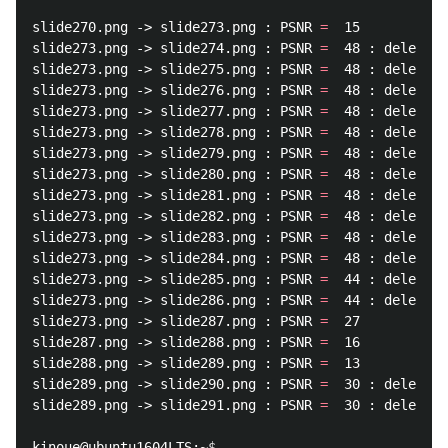
slide270.png -> slide273.png : PSNR 
=
  15

slide273.png -> slide274.png : PSNR 
=
  48 : delete

slide273.png -> slide275.png : PSNR 
=
  48 : delete

slide273.png -> slide276.png : PSNR 
=
  48 : delete

slide273.png -> slide277.png : PSNR 
=
  48 : delete

slide273.png -> slide278.png : PSNR 
=
  48 : delete

slide273.png -> slide279.png : PSNR 
=
  48 : delete

slide273.png -> slide280.png : PSNR 
=
  48 : delete

slide273.png -> slide281.png : PSNR 
=
  48 : delete

slide273.png -> slide282.png : PSNR 
=
  48 : delete

slide273.png -> slide283.png : PSNR 
=
  48 : delete

slide273.png -> slide284.png : PSNR 
=
  48 : delete

slide273.png -> slide285.png : PSNR 
=
  44 : delete

slide273.png -> slide286.png : PSNR 
=
  44 : delete

slide273.png -> slide287.png : PSNR 
=
  27

slide287.png -> slide288.png : PSNR 
=
  16

slide288.png -> slide289.png : PSNR 
=
  13

slide289.png -> slide290.png : PSNR 
=
  30 : delete

slide289.png -> slide291.png : PSNR 
=
  30 : delete

kinoue@ubuntu1604LTS:~
$