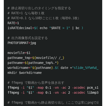
# 静止画切り出しのタイミングを指定する
# RATE=1 なら毎秒１枚
# RATE=0.1 なら10秒ごとに１枚（毎秒0.1枚）
RATE
=
isRATEdecimal
=
$(
echo
"
$RATE
 > 1"
 | bc 
)
# 出力画像形式を設定する
PHOTOFORMAT
=
jpg

moviefile
=
$1
pathname_tmp
=
${
moviefile
// /_
}
pathname
=
${
pathname_tmp
%.*
}
workdirname
=
"
${
pathname
}
.
$(
date
 +
"slide_%Y%m%d_%H%M
mkdir
$workdirname
# ffmpeg で動画から音声を抜き出す
ffmpeg 
-i
"
$1
"
-map
 0:1 
-vn
-ac
 2 
-acodec
 pcm_s16le 
ffmpeg 
-i
"
$1
"
-map
 0:1 
-vn
-ac
 2 
-acodec
 libmp3lame
# ffmpeg で動画から静止画切り出し（ここでは常にpngで出力