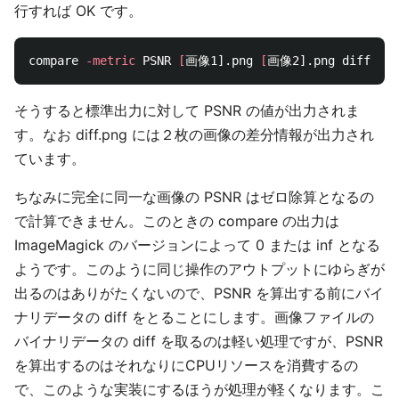
行すれば OK です。
compare 
-metric
 PSNR 
[
画像1].png 
[
そうすると標準出力に対して PSNR の値が出力されま
す。なお diff.png には２枚の画像の差分情報が出力され
ています。
ちなみに完全に同一な画像の PSNR はゼロ除算となるの
で計算できません。このときの compare の出力は
ImageMagick のバージョンによって 0 または inf となる
ようです。このように同じ操作のアウトプットにゆらぎが
出るのはありがたくないので、PSNR を算出する前にバイ
ナリデータの diff をとることにします。画像ファイルの
バイナリデータの diff を取るのは軽い処理ですが、PSNR
を算出するのはそれなりにCPUリソースを消費するの
で、このような実装にするほうが処理が軽くなります。こ