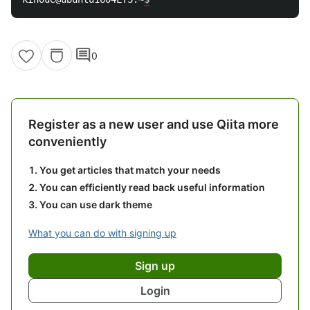
comment
0
Register as a new user and use Qiita more
conveniently
You get articles that match your needs
You can efficiently read back useful information
You can use dark theme
What you can do with signing up
Sign up
Login