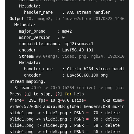
    Metadata:

      handler_name    : AAC stream handler

Output 
#0, image2, to 'movie2slide_20170323_144644/s
  Metadata:

    major_brand     : mp42

    minor_version   : 0

    compatible_brands: mp42isomavc1

    encoder         : Lavf56.40.101

    Stream 
#0:0(eng): Video: png, rgb24, 1920x1080, 
    Metadata:

      handler_name    : Citrix h264 stream handler

      encoder         : Lavc56.60.100 png

Stream mapping:

  Stream 
#0:0 -> #0:0 (h264 (native) -> png (native)
Press 
[
q] to stop, 
[
?] 
for 
frame
=
  291 
fps
=
 10 
q
=
0.0 
Lsize
=
       0kB 
time
=
291.
video:57763kB audio:0kB global headers:0kB muxing ov
slide1.png -> slide2.png : PSNR 
=
  70 : delete

slide1.png -> slide3.png : PSNR 
=
  58 : delete

slide1.png -> slide4.png : PSNR 
=
  58 : delete

slide1.png -> slide5.png : PSNR 
=
  56 : delete
