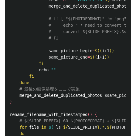
                merge_and_delete_duplicated_photos 
$
# if [ "${PHOTOFORMAT}" != "png" ]; 
#     echo " * need to convert to ${
#     convert ${SLIDE_PREFIX}.$same_
# fi 
same_picture_begin
=
$((
i+1
))
same_picture_end
=
$((
i+1
))
fi

echo
""
fi

    done
# 最後の画像処理をここで実施
    merge_and_delete_duplicated_photos 
$same_picture
}
rename_filename_with_timestamped
()
{
# ${SLIDE_PREFIX}.60.${PHOTOFORMAT} → ${SLID
for 
file 
in
$(
ls
${
SLIDE_PREFIX
}
.
*
.
${
PHOTOFORMA
do
