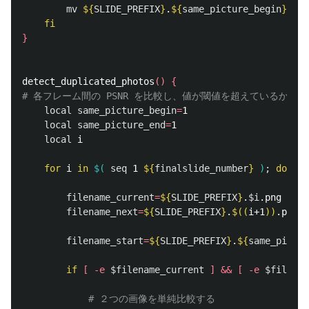
mv
${
SLIDE_PREFIX
}
.
${
same_picture_begin
}
-fs8
fi
}
detect_duplicated_photos
()
{
# 各フレーム間の PSNR を比較し、値が閾値を超えているかど
local 
same_picture_begin
=
1

local 
same_picture_end
=
1

local 
i

for 
i 
in
$(
seq 
1 
${
finalslide_number
}
)
;
do

filename_current
=
${
SLIDE_PREFIX
}
.
$i
.png

filename_next
=
${
SLIDE_PREFIX
}
.
$((
i+1
))
.png

filename_start
=
${
SLIDE_PREFIX
}
.
${
same_pictur
if
[
-e
$filename_current
]
&&
[
-e
$filenam
# ２つの画像を単純比較する