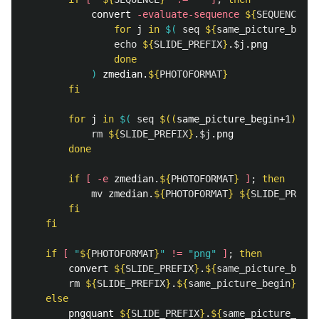
convert 
-evaluate-sequence
${
SEQUENCE
}
$
for 
j 
in
$(
seq
${
same_picture_begin
echo
${
SLIDE_PREFIX
}
.
$j
.png

done
)
 zmedian.
${
PHOTOFORMAT
}
fi

        for 
j 
in
$(
seq
$((
same_picture_begin+1
))
${
rm
${
SLIDE_PREFIX
}
.
$j
.png

done

        if
[
-e
 zmedian.
${
PHOTOFORMAT
}
]
;
then

mv 
zmedian.
${
PHOTOFORMAT
}
${
SLIDE_PREFIX
fi

    fi

    if
[
"
${
PHOTOFORMAT
}
"
!=
"png"
]
;
then

convert 
${
SLIDE_PREFIX
}
.
${
same_picture_begin
rm
${
SLIDE_PREFIX
}
.
${
same_picture_begin
}
.png

else

pngquant 
${
SLIDE_PREFIX
}
.
${
same_picture_begi