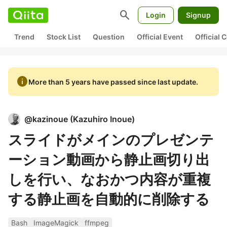
search
Login
Signup
Trend
Stock List
Question
Official Event
Official
info
More than 5 years have passed since last update.
@
kazinoue
(
Kazuhiro Inoue
)
スライドがメインのプレゼンテ
ーション動画から静止画切り出
しを行い、なおかつ内容が重複
する静止画を自動的に削除する
Bash
ImageMagick
ffmpeg