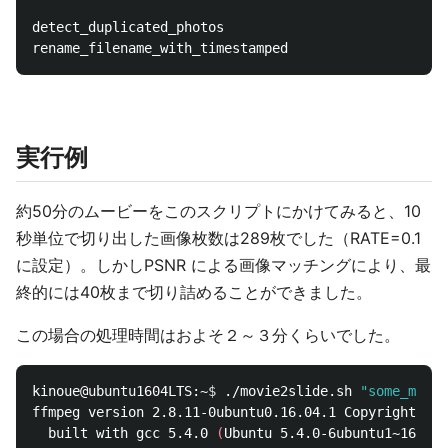
detect_duplicated_photos

実行例
約50分のムービーをこのスクリプトにかけてみると、10
秒単位で切り出した画像枚数は289枚でした（RATE=0.1
に設定）。しかしPSNR による画像マッチングにより、最
終的には40枚まで切り詰めることができました。
この場合の処理時間はおよそ２～３分くらいでした。
kinoue@ubuntu1604LTS:~
$ 
./movie2slide.sh 
"some_movie
ffmpeg version 2.8.11-0ubuntu0.16.04.1 Copyright 
(
c
)
  built with gcc 5.4.0 
(
Ubuntu 5.4.0-6ubuntu1~16.04.