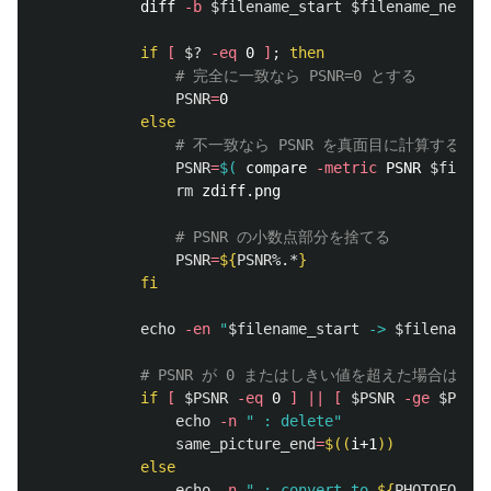
            diff 
-b
$filename_start
$filename_next
>
if
[
$?
-eq
 0 
]
;
then
# 完全に一致なら PSNR=0 とする
PSNR
=
0

else
# 不一致なら PSNR を真面目に計算する
PSNR
=
$(
 compare 
-metric
 PSNR 
$filena
rm 
zdiff.png

# PSNR の小数点部分を捨てる
PSNR
=
${
PSNR
%.*
}
fi

echo
-en
"
$filename_start
 -> 
$filename_n
# PSNR が 0 またはしきい値を超えた場合は削除
if
[
$PSNR
-eq
 0 
]
||
[
$PSNR
-ge
$PSNR_
echo
-n
" : delete"
same_picture_end
=
$((
i+1
))
else

echo
-n
" : convert to 
${
PHOTOFORMAT