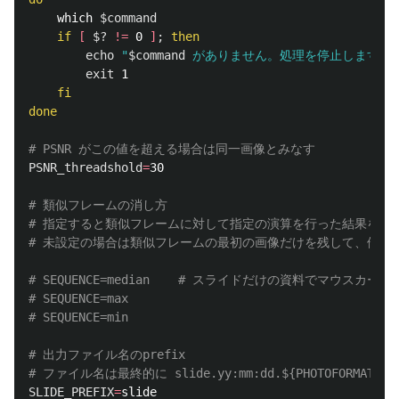
which 
$command
if
[
$?
!=
 0 
]
;
then

echo
"
$command
 がありません。処理を停止します。"
exit 
1

fi    

done
# PSNR がこの値を超える場合は同一画像とみなす
PSNR_threadshold
=
30

# 類似フレームの消し方
# 指定すると類似フレームに対して指定の演算を行った結果を画
# 未設定の場合は類似フレームの最初の画像だけを残して、他の
# SEQUENCE=median    # スライドだけの資料でマウスカ
# SEQUENCE=max
# SEQUENCE=min
# 出力ファイル名のprefix
# ファイル名は最終的に slide.yy:mm:dd.${PHOTOFORM
SLIDE_PREFIX
=
slide
