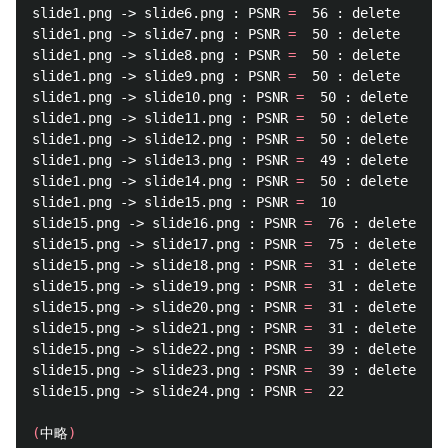
slide1.png -> slide6.png : PSNR 
=
  56 : delete

slide1.png -> slide7.png : PSNR 
=
  50 : delete

slide1.png -> slide8.png : PSNR 
=
  50 : delete

slide1.png -> slide9.png : PSNR 
=
  50 : delete

slide1.png -> slide10.png : PSNR 
=
  50 : delete

slide1.png -> slide11.png : PSNR 
=
  50 : delete

slide1.png -> slide12.png : PSNR 
=
  50 : delete

slide1.png -> slide13.png : PSNR 
=
  49 : delete

slide1.png -> slide14.png : PSNR 
=
  50 : delete

slide1.png -> slide15.png : PSNR 
=
  10

slide15.png -> slide16.png : PSNR 
=
  76 : delete

slide15.png -> slide17.png : PSNR 
=
  75 : delete

slide15.png -> slide18.png : PSNR 
=
  31 : delete

slide15.png -> slide19.png : PSNR 
=
  31 : delete

slide15.png -> slide20.png : PSNR 
=
  31 : delete

slide15.png -> slide21.png : PSNR 
=
  31 : delete

slide15.png -> slide22.png : PSNR 
=
  39 : delete

slide15.png -> slide23.png : PSNR 
=
  39 : delete

slide15.png -> slide24.png : PSNR 
=
  22

(
中略
)