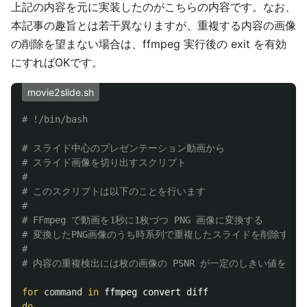
上記の内容を元に実装したのがこちらの内容です。なお、
本記事の趣旨とは若干異なりますが、重複する内容の画像
の削除を望まない場合は、ffmpeg 実行後の exit を有効
にすればOKです。
movie2slide.sh
# !/bin/bash
# スライド中心のプレゼンテーション動画から
# スライド画像を切り出すスクリプト
#
# このスクリプトは以下のことを行います
#
# FFmpeg で動画を1秒に1枚づつ PNG 画像に変換する
# 変換したPNG画像のうち時系列で重複したスライドを削除する
#
# 内容の重複検出には枚の画像の PSNR が一定のしきい値を超
for 
command 
in 
do
