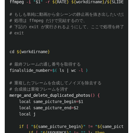
ffmpeg 
-i
"
$1
"
-r
${
RATE
}
${
workdirname
}
/
${
SLIDE_PRE
# もしも単純に動画から全シーンの静止画を抜き出したいだけな
# 処理は ffmpeg だけで完結するので、
# 下記の exit が実行されるようにして、ここで処理を終了さ
# exit
cd
${
workdirname
}
# 最終フレームの通し番号を取得する
finalslide_number
=
$(
ls
 | 
wc
-l
)
# 重複したフレームを合成してノイズを除去する
# 合成後は重複フレームを消す
merge_and_delete_duplicated_photos
()
{
local 
same_picture_begin
=
$1
local 
same_picture_end
=
$2
local 
j

if
[
"
${
same_picture_begin
}
"
!=
"
${
same_picture_
        if
[
"
${
SEQUENCE
}
"
!=
""
]
;
then
