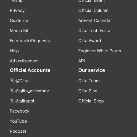
Terms
Official Event
Privacy
Official Column
Guideline
Advent Calendar
Media Kit
Qiita Tech Festa
Feedback/Requests
Qiita Award
Help
Engineer White Paper
Advertisement
API
Official Accounts
Our service
@Qiita
Qiita Team
@qiita_milestone
Qiita Zine
@qiitapoi
Official Shop
Facebook
YouTube
Podcast