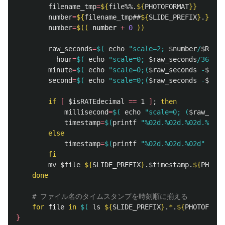
filename_tmp
=
${
file
%%.
${
PHOTOFORMAT
}}
number
=
${
filename_tmp
##
${
SLIDE_PREFIX
}
.
}
number
=
$((
 number 
+
0
))
raw_seconds
=
$(
echo
"scale=2; 
$number
/
$RATE
"
hour
=
$(
echo
"scale=0; 
$raw_seconds
/3600"
 
minute
=
$(
echo
"scale=0;(
$raw_seconds
 -
$hour
second
=
$(
echo
"scale=0;(
$raw_seconds
 -
$hour
if
[
$isRATEdecimal
==
 1 
]
;
then

millisecond
=
$(
echo
"scale=0; (
$raw_seco
timestamp
=
$(
printf
"%02d.%02d.%02d.%02d"
else

timestamp
=
$(
printf
"%02d.%02d.%02d"
$hou
fi

mv
$file
${
SLIDE_PREFIX
}
.
$timestamp
.
${
PHOTOF
done
# ファイル名のタイムスタンプを時刻順に揃える
for 
file 
in
$(
ls
${
SLIDE_PREFIX
}
.
*
.
${
PHOTOFORMA
}