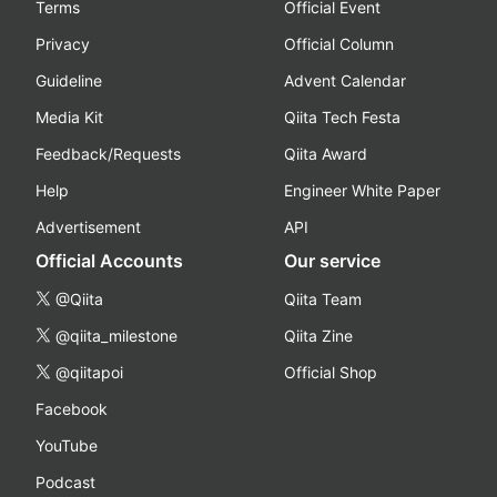
Terms
Official Event
Privacy
Official Column
Guideline
Advent Calendar
Media Kit
Qiita Tech Festa
Feedback/Requests
Qiita Award
Help
Engineer White Paper
Advertisement
API
Official Accounts
Our service
@Qiita
Qiita Team
@qiita_milestone
Qiita Zine
@qiitapoi
Official Shop
Facebook
YouTube
Podcast