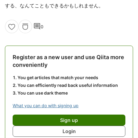
する、なんてこともできるかもしれません。
comment
0
Register as a new user and use Qiita more
conveniently
You get articles that match your needs
You can efficiently read back useful information
You can use dark theme
What you can do with signing up
Sign up
Login