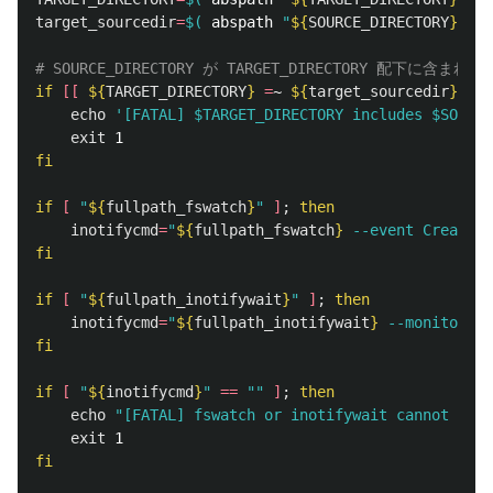
target_sourcedir
=
$(
 abspath 
"
${
SOURCE_DIRECTORY
}
/"
)
# SOURCE_DIRECTORY が TARGET_DIRECTORY 配下に
if
[[
${
TARGET_DIRECTORY
}
=
~ 
${
target_sourcedir
}
]]
;
echo
'[FATAL] $TARGET_DIRECTORY includes $SOURCE
exit 
fi

if
[
"
${
fullpath_fswatch
}
"
]
;
then

inotifycmd
=
"
${
fullpath_fswatch
}
 --event Created 
fi

if
[
"
${
fullpath_inotifywait
}
"
]
;
then

inotifycmd
=
"
${
fullpath_inotifywait
}
 --monitor --
fi

if
[
"
${
inotifycmd
}
"
==
""
]
;
then

echo
"[FATAL] fswatch or inotifywait cannot find
exit 
fi
