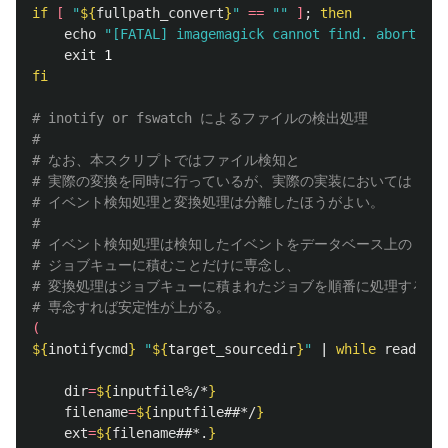
if
[
"
${
fullpath_convert
}
"
==
""
]
;
then

echo
"[FATAL] imagemagick cannot find. abort."
exit 
fi
# inotify or fswatch によるファイルの検出処理
#
# なお、本スクリプトではファイル検知と
# 実際の変換を同時に行っているが、実際の実装においては
# イベント検知処理と変換処理は分離したほうがよい。
# 
# イベント検知処理は検知したイベントをデータベース上の
# ジョブキューに積むことだけに専念し、
# 変換処理はジョブキューに積まれたジョブを順番に処理するこ
# 専念すれば安定性が上がる。
(
${
inotifycmd
}
"
${
target_sourcedir
}
"
 | 
while 
read 
inp
dir
=
${
inputfile
%/*
}
filename
=
${
inputfile
##*/
}
ext
=
${
filename
##*.
}