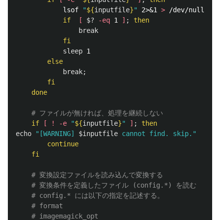
lsof 
"
${
inputfile
}
"
 2>&1 
>
 /dev/null

if
[
$?
-eq
 1 
]
;
then

break

fi

sleep 
1

else

break
;
fi

    done
# ファイルが無ければ、処理を継続しない
if
[
!
-e
"
${
inputfile
}
"
]
;
echo
"[WARNING] 
$inputfile
 cannot find. skip."
continue

    fi
# 変換設定ファイルを読み込んで変換する
# 変換条件を定義したファイル (config.*) を読む
# config.* には以下の指定を記述する。
# format
# imagemagick_opt