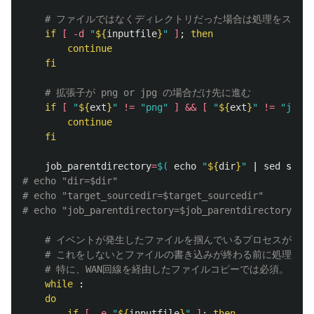
# ファイルではなくディレクトリだった場合は処理をスキッ
if
[
-d
"
${
inputfile
}
"
]
;
then

        continue

    fi
# 拡張子が png or jpg の場合だけ先に進む
if
[
"
${
ext
}
"
!=
"png"
]
&&
[
"
${
ext
}
"
!=
"jpg"
        continue

    fi

job_parentdirectory
=
$(
echo
"
${
dir
}
"
 | 
sed 
s%
${
t
# echo "dir=$dir"
# echo "target_sourcedir=$target_sourcedir"
# echo "job_parentdirectory=$job_parentdirectory"
# イベントが発生したファイルを掴んでいるプロセスが無く
# これをしないとファイルの書き込みが終わる前に処理を進
# 特に、WAN回線を経由したファイルコピーでは必須。
while
 :

do

        if
[
-e
"
${
inputfile
}
"
]
;
then
