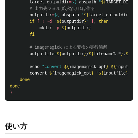
target_outputdir
=
$(
 abspath 
"
${
TARGET_DIRECT
# 出力先フォルダがなければ作る
outputdir
=
$(
 abspath 
"
${
target_outputdir
}
/
${
if
[
!
-d
"
${
outputdir
}
"
]
;
then

mkdir
-p
${
outputdir
}
fi
# imagemagick による変換の実行箇所
outputfile
=
${
outputdir
}
/
${
filename
%.*
}
.
${
for
echo
"convert 
${
imagemagick_opt
}
${
inputfile
        convert 
${
imagemagick_opt
}
"
${
inputfile
}
"
"
$
done

done
)
使い方