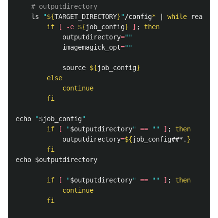
# outputdirectory
ls
"
${
TARGET_DIRECTORY
}
"
/config
*
 | 
while 
read 
jo
        if
[
-e
${
job_config
}
]
;
then

outputdirectory
=
""
imagemagick_opt
=
""
source
${
job_config
}
else

            continue

        fi

echo
"
$job_config
"
if
[
"
$outputdirectory
"
==
""
]
;
then

outputdirectory
=
${
job_config
##*.
}
echo
$outputdirectory
if
[
"
$outputdirectory
"
==
""
]
;
then

            continue

        fi
