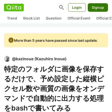
search
Login
Signup
Trend
Stock List
Question
Official Event
Official
info
More than 5 years have passed since last update.
@
kazinoue
(
Kazuhiro Inoue
)
特定のフォルダに画像を保存す
るだけで、予め設定した縦横ピ
クセル数や画質の画像をオンデ
マンドで自動的に出力する処理
をbashで書いてみる