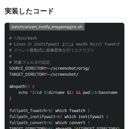
実装したコード
batchconvert_inotify_imagemagick.sh
# !/bin/bash
# Linux の inotifywait または macOS 向けの fswatch 
# イベント駆動式に画像変換を行うスクリプト
#
# 対象フォルダの設定
SOURCE_DIRECTORY
=
TARGET_DIRECTORY
=
~/screenshot/

abspath
()
{
echo
"
$(
cd
$(
dirname
$1
)
&&
pwd
)
/
$(
basename
$1
)
"
}
fullpath_fswatch
=
$(
 which fswatch 
)
fullpath_inotifywait
=
$(
 which inotifywait 
)
fullpath_convert
=
$(
 which convert 
)
TARGET_DIRECTORY
=
$(
 abspath 
"
${
TARGET_DIRECTORY
}
"
)