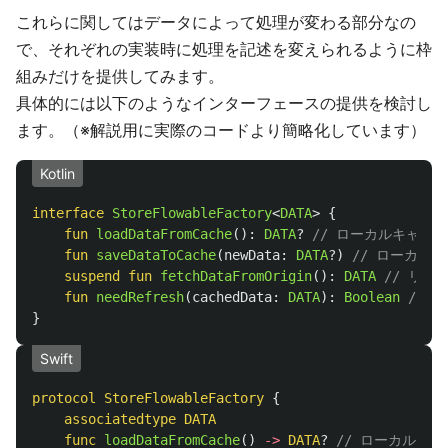
これらに関してはデータによって処理が変わる部分なの
で、それぞれの実装時に処理を記述を変えられるように枠
組みだけを提供してみます。
具体的には以下のようなインターフェースの提供を検討し
ます。（※解説用に実際のコードより簡略化しています）
Kotlin
interface
StoreFlowableFactory
<
DATA
>
{
fun
loadDataFromCache
():
DATA
?
// ローカルキャッ
fun
saveDataToCache
(
newData
:
DATA
?)
// ローカル
suspend
fun
fetchDataFromOrigin
():
DATA
// リ
fun
needRefresh
(
cachedData
:
DATA
):
Boolean
// 
}
Swift
protocol
StoreFlowableFactory
{
associatedtype
DATA
func
loadDataFromCache
()
->
DATA
?
// ローカルキ