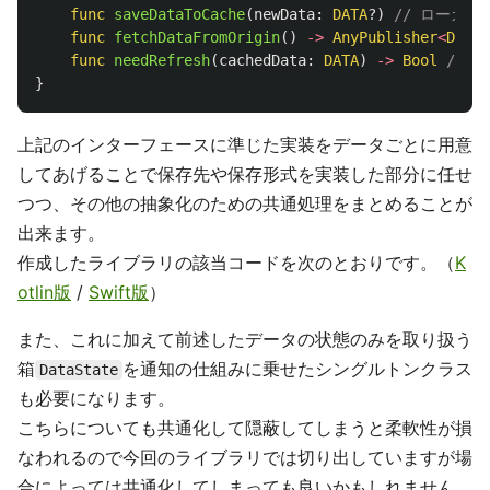
func
saveDataToCache
(
newData
:
DATA
?)
// ローカ
func
fetchDataFromOrigin
()
->
AnyPublisher
<
DATA
,
func
needRefresh
(
cachedData
:
DATA
)
->
Bool
// 
}
上記のインターフェースに準じた実装をデータごとに用意
してあげることで保存先や保存形式を実装した部分に任せ
つつ、その他の抽象化のための共通処理をまとめることが
出来ます。
作成したライブラリの該当コードを次のとおりです。（
K
otlin版
/
Swift版
）
また、これに加えて前述したデータの状態のみを取り扱う
箱
を通知の仕組みに乗せたシングルトンクラス
DataState
も必要になります。
こちらについても共通化して隠蔽してしまうと柔軟性が損
なわれるので今回のライブラリでは切り出していますが場
合によっては共通化してしまっても良いかもしれません。