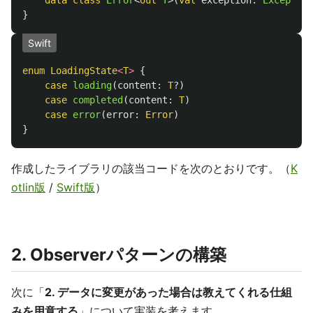
data class
Error
<
out
T
>(
val
exception
:
Exception
}
Swift
enum
LoadingState
<
T
>
{
case
loading
(
content
:
T
?)
case
completed
(
content
:
T
)
case
error
(
error
:
Error
)
}
作成したライブラリの該当コードを次のとおりです。（
K
otlin版
/
Swift版
）
2. Observerパターンの構築
次に「
2. データに変更があった場合は教えてくれる仕組
みを用意する
」について実装を考えます。