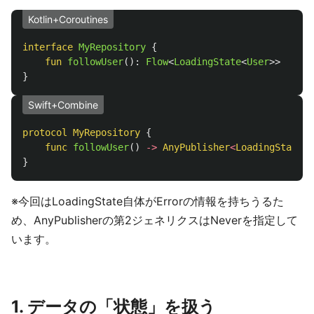
Kotlin+Coroutines
interface
MyRepository
{
fun
followUser
():
Flow
<
LoadingState
<
User
>>
}
Swift+Combine
protocol
MyRepository
{
func
followUser
()
->
AnyPublisher
<
LoadingState
<
U
}
※今回はLoadingState自体がErrorの情報を持ちうるた
め、AnyPublisherの第2ジェネリクスはNeverを指定して
います。
1. データの「状態」を扱う