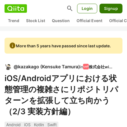
search
Login
Signup
Trend
Stock List
Question
Official Event
Official
info
More than 5 years have passed since last update.
@
kazakago
(
Kensuke Tamura
)
in
株式会社with
iOS/Androidアプリにおける状
態管理の複雑さにリポジトリパ
ターンを拡張して立ち向かう
（2/3 実装方針編）
Android
iOS
Kotlin
Swift