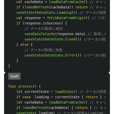
val
cacheData
=
loadDataFromCache
()
// キャッシ
if
(!
needRefresh
(
cacheData
))
return
// キャッシ
saveState
(
DataState
.
Loading
())
// データの状態をL
val
response
=
fetchDataFromOrigin
()
// リモー
if
(
response
.
isSuccess
)
{
// データの取得に成功
saveDataToCache
(
response
.
data
)
// 取得した
saveState
(
DataState
.
Fixed
())
//データの状態を
}
else
{
// データの取得に失敗
saveState
(
DataState
.
Error
())
//データの状態を
}
}
Swift
func
process
()
{
let
currentState
=
loadState
()
// データの状態を
if
case
.
loading
=
currentState
{
return
}
// 
let
cacheData
=
loadDataFromCache
()
// キャッシ
if
!
needRefresh
(
cacheData
)
{
return
}
// キャッ
saveState
(
.
loading
)
// データの状態をLoadingに