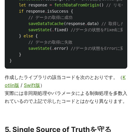
let
response
=
fetchDataFromOrigin
()
// リモー
if
response
.
isSuccess
{
// データの取得に成功
saveDataToCache
(
response
.
data
)
// 取得した
saveState
(
.
fixed
)
//データの状態をFixedに変
}
else
{
// データの取得に失敗
saveState
(
.
error
)
//データの状態をErrorに変
}
}
作成したライブラリの該当コードを次のとおりです。（
K
otlin版
/
Swift版
）
実際には非同期処理やパラメータによる制御処理を多数入
れているので上記で示したコードとはかなり異なります。
5. Single Source of Truthを守る