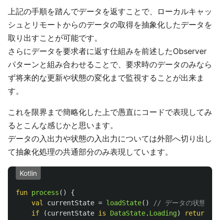
上記の手順を踏んでデータを返すことで、ローカルキャッ
シュとリモートからのデータの取得を抽象化したデータを
取り出すことが可能です。
さらにデータを要求者に返す仕組みを前述したObserver
パターンと組み合わせることで、要求時のデータのみなら
ず将来的な更新や状態の変化まで監視することが出来ま
す。
これを限界まで簡略化した上で愚直にコードで表現してみ
るとこんな感じかと思います。
データの入出力や状態の入出力については外部へ切り出し
て抽象化処理の共通部分のみ表現しています。
Kotlin
fun
process
()
{
val
currentState
=
loadState
()
// データの状態を
if
(
currentState
is
DataState
.
Loading
)
return
/