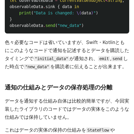
let
observableData
=
CurrentValueSubject
<
String
,
Nev
observableData
.
sink
{
data
in
print
(
"Data is changed: 
\(
data
)
"
)
}
observableData
.
send
(
"new_data"
)
色々必要なコードは省いていますが、Swift・Kotlinとも
にこのようなコードで通知を記述するとデータを購読した
タイミングで
が通知され、
,
し
"initial_data"
emit
send
た時点で
を購読者に伝えることが出来ます。
"new_data"
通知の仕組みとデータの保存処理の分離
データを通知する仕組み自体は比較的簡単ですが、今回実
装したライブラリのコードではデータの実体をこのような
仕組みでは保持していません。
これはデータの実体の保持の仕組みを
や
StateFlow