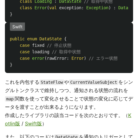
class
Loading
:
DataState
// 取得中状態
class
Error
(
val
exception
:
Exception
)
:
DataStat
}
Swift
public
enum
DataState
{
case
fixed
// 停止状態
case
loading
// 取得中状態
case
error
(
rawError
:
Error
)
// エラー状態
}
これを内包する
や
をシン
StateFlow
CurrentValueSubject
グルトンクラスで維持しつつ、通知される状態の流れを
関数を使って変化させることで状態の変化に応じてデ
map
ータを渡すことが出来るようになります。
作成したライブラリの該当コードを次のとおりです。（
K
otlin版
/
Swift版
）
また、以下のコードは
を通知のトリガーとして
DataState