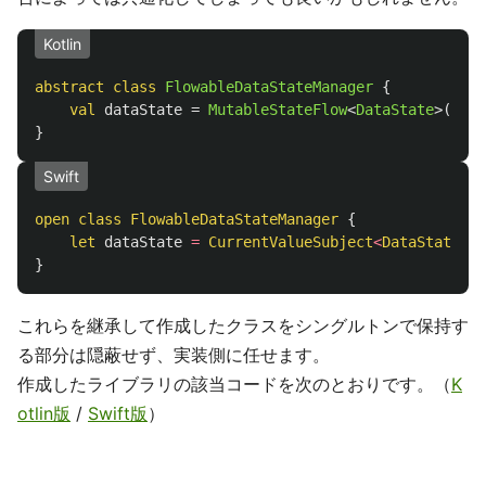
Kotlin
abstract
class
FlowableDataStateManager
{
val
dataState
=
MutableStateFlow
<
DataState
>(
Data
}
Swift
open
class
FlowableDataStateManager
{
let
dataState
=
CurrentValueSubject
<
DataState
,
N
}
これらを継承して作成したクラスをシングルトンで保持す
る部分は隠蔽せず、実装側に任せます。
作成したライブラリの該当コードを次のとおりです。（
K
otlin版
/
Swift版
）