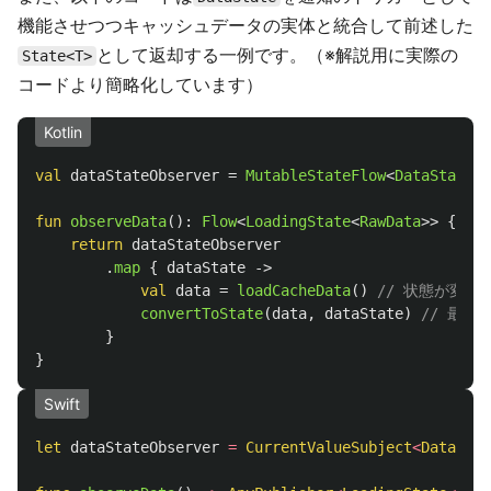
機能させつつキャッシュデータの実体と統合して前述した
として返却する一例です。（※解説用に実際の
State<T>
コードより簡略化しています）
Kotlin
val
dataStateObserver
=
MutableStateFlow
<
DataState
>(
fun
observeData
():
Flow
<
LoadingState
<
RawData
>>
{
return
dataStateObserver
.
map
{
dataState
->
val
data
=
loadCacheData
()
// 状態が変
convertToState
(
data
,
dataState
)
// 最終
}
}
Swift
let
dataStateObserver
=
CurrentValueSubject
<
DataStat