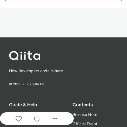
How developers code is here.
© 2011-
2026
Qiita Inc.
Guide & Help
Contents
About
Release Note
more_horiz
Terms
Official Event