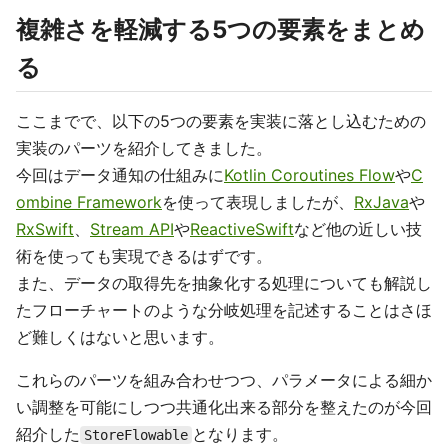
複雑さを軽減する5つの要素をまとめ
る
ここまでで、以下の5つの要素を実装に落とし込むための
実装のパーツを紹介してきました。
今回はデータ通知の仕組みに
Kotlin Coroutines Flow
や
C
ombine Framework
を使って表現しましたが、
RxJava
や
RxSwift
、
Stream API
や
ReactiveSwift
など他の近しい技
術を使っても実現できるはずです。
また、データの取得先を抽象化する処理についても解説し
たフローチャートのような分岐処理を記述することはさほ
ど難しくはないと思います。
これらのパーツを組み合わせつつ、パラメータによる細か
い調整を可能にしつつ共通化出来る部分を整えたのが今回
紹介した
となります。
StoreFlowable