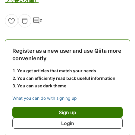
ラリ使い方編）
comment
0
Register as a new user and use Qiita more
conveniently
You get articles that match your needs
You can efficiently read back useful information
You can use dark theme
What you can do with signing up
Sign up
Login