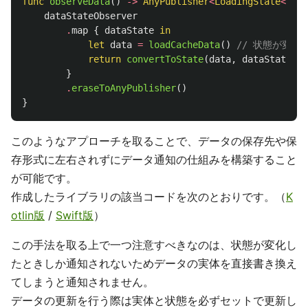
func
observeData
()
->
AnyPublisher
<
LoadingState
<
RawD
dataStateObserver
.
map
{
dataState
in
let
data
=
loadCacheData
()
// 状態が変
return
convertToState
(
data
,
dataState
)
}
.
eraseToAnyPublisher
()
}
このようなアプローチを取ることで、データの保存先や保
存形式に左右されずにデータ通知の仕組みを構築すること
が可能です。
作成したライブラリの該当コードを次のとおりです。（
K
otlin版
/
Swift版
）
この手法を取る上で一つ注意すべきなのは、状態が変化し
たときしか通知されないためデータの実体を直接書き換え
てしまうと通知されません。
データの更新を行う際は実体と状態を必ずセットで更新し