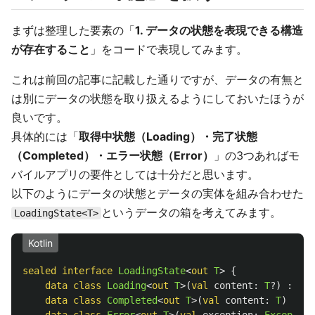
まずは整理した要素の「
1. データの状態を表現できる構造
が存在すること
」をコードで表現してみます。
これは前回の記事に記載した通りですが、データの有無と
は別にデータの状態を取り扱えるようにしておいたほうが
良いです。
具体的には「
取得中状態（Loading）・完了状態
（Completed）・エラー状態（Error）
」の3つあればモ
バイルアプリの要件としては十分だと思います。
以下のようにデータの状態とデータの実体を組み合わせた
というデータの箱を考えてみます。
LoadingState<T>
Kotlin
sealed
interface
LoadingState
<
out
T
>
{
data class
Loading
<
out
T
>(
val
content
:
T
?)
:
Loa
data class
Completed
<
out
T
>(
val
content
:
T
)
:
Lo