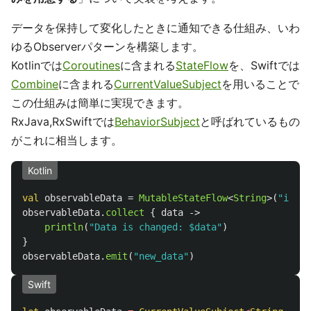
データを保持して変化したときに通知できる仕組み、いわ
ゆるObserverパターンを構築します。
Kotlinでは
Coroutines
に含まれる
StateFlow
を、Swiftでは
Combine
に含まれる
CurrentValueSubject
を用いることで
この仕組みは簡単に実現できます。
RxJava,RxSwiftでは
BehaviorSubject
と呼ばれているもの
がこれに相当します。
Kotlin
val
observableData
=
MutableStateFlow
<
String
>(
"initi
observableData
.
collect
{
data
->
println
(
"Data is changed: $data"
)
}
observableData
.
emit
(
"new_data"
)
Swift