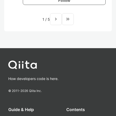
Follow
navigate_next
keyboard_double_arrow_right
1
/
5
How developers code is here.
© 2011-
2026
Qiita Inc.
Guide & Help
Contents