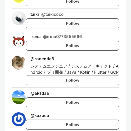
Follow
taiki
@
taikicoco
Follow
Irena
@
irina0773555666
Follow
@
rodentia6
システムエンジニア / システムアーキテクト / A
ndroidアプリ開発 / Java / Kotlin / Flutter / GCP
Follow
@
aR1daa
Follow
@
kazucb
Follow