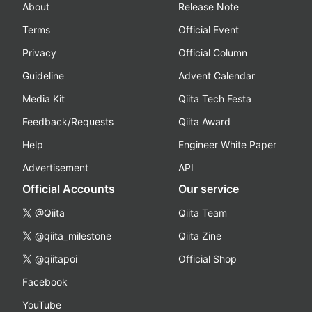
About
Release Note
Terms
Official Event
Privacy
Official Column
Guideline
Advent Calendar
Media Kit
Qiita Tech Festa
Feedback/Requests
Qiita Award
Help
Engineer White Paper
Advertisement
API
Official Accounts
Our service
@Qiita
Qiita Team
@qiita_milestone
Qiita Zine
@qiitapoi
Official Shop
Facebook
YouTube