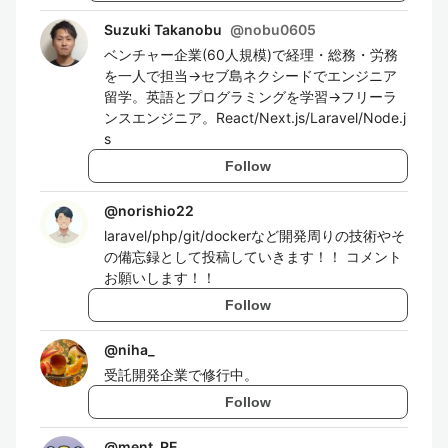
Suzuki Takanobu
@
nobu0605
ベンチャー企業(60人規模)で経理・総務・労務
を一人で担当→セブ島ネクシードでエンジニア
留学。英語とプログラミングを学習→フリーラ
ンスエンジニア。React/Next.js/Laravel/Node.j
s
Follow
@
norishio22
laravel/php/git/dockerなど開発周りの技術やそ
の備忘録として投稿していきます！！ コメント
お願いします！！
Follow
@
niha_
受託開発企業で修行中。
Follow
@
ment_RE