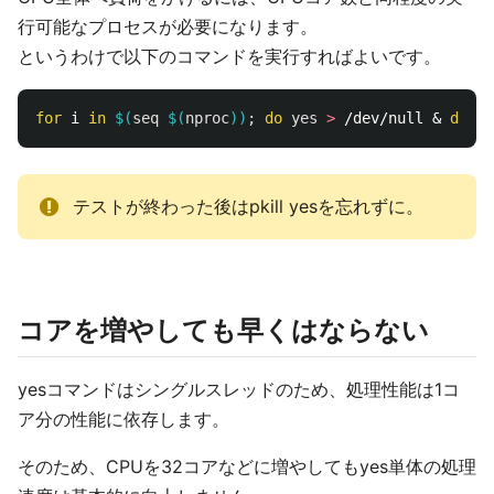
行可能なプロセスが必要になります。
というわけで以下のコマンドを実行すればよいです。
for 
i 
in
$(
seq
$(
nproc
))
;
do 
yes
>
 /dev/null & 
done
テストが終わった後はpkill yesを忘れずに。
コアを増やしても早くはならない
yesコマンドはシングルスレッドのため、処理性能は1コ
ア分の性能に依存します。
そのため、CPUを32コアなどに増やしてもyes単体の処理