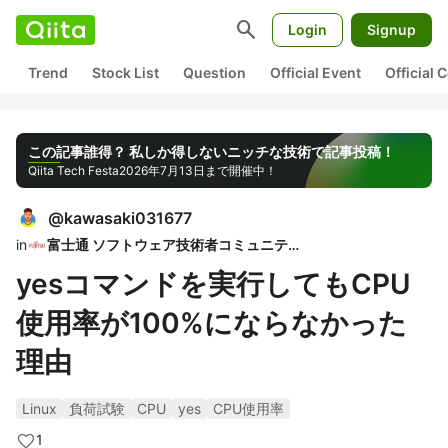
search
Login
Signup
Trend
Stock List
Question
Official Event
Official
この記事誰得？ 私しか得しないニッチな技術で記事投稿！
Qiita Tech Festa
2026年7月13日まで開催中！
@
kawasaki031677
in
富士通 ソフトウェア技術者コミュニティ
yesコマンドを実行してもCPU
使用率が100%にならなかった
理由
Linux
負荷試験
CPU
yes
CPU使用率
1