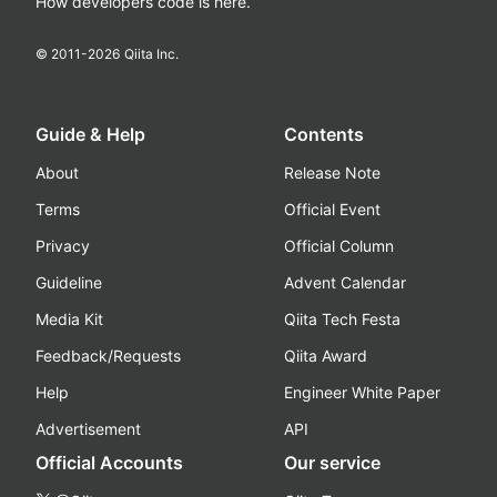
How developers code is here.
© 2011-
2026
Qiita Inc.
Guide & Help
Contents
About
Release Note
Terms
Official Event
Privacy
Official Column
Guideline
Advent Calendar
Media Kit
Qiita Tech Festa
Feedback/Requests
Qiita Award
Help
Engineer White Paper
Advertisement
API
Official Accounts
Our service