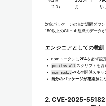
第2波
2025年11
7
（2.0）
月
リ
対象パッケージの合計週間ダウン
150以上のGitHub組織のデー
エンジニアとしての教訓
npmトークンに
2FA
を必ず設
スクリプトを含
postinstall
や依存関係スキャン
npm audit
自分のパッケージが感染源に
2. CVE-2025-55182