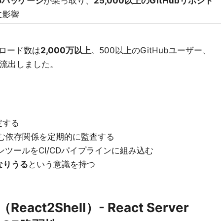
96パッケージ
が乗っ取り、
25,000以上のGitHubリポジト
に影響
ロード数は
2,000万以上
。500以上のGitHubユーザー、
タが流出しました。
定する
む依存関係を定期的に監査する
ツールをCI/CDパイプラインに組み込む
なりうる
という意識を持つ
（React2Shell）- React Server