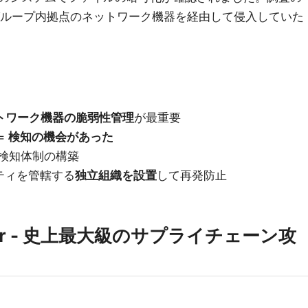
ループ内拠点のネットワーク機器を経由して侵入していた
トワーク機器の脆弱性管理
が最重要
=
検知の機会があった
期検知体制の構築
リティを管轄する
独立組織を設置
して再発防止
 Rover - 史上最大級のサプライチェーン攻