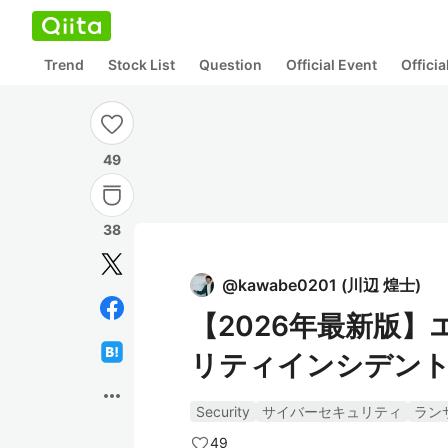
Trend
Stock List
Question
Official Event
Offici
49
38
@
kawabe0201
(
川辺 煌士
)
【2026年最新版
リティインシデント
more_horiz
Security
サイバーセキュリティ
ラン
49