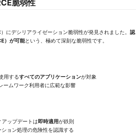
RCE脆弱性
ents（RSC）にデシリアライゼーション脆弱性が発見されました。
認
CE）が可能
という、極めて深刻な脆弱性です。
sを使用する
すべてのアプリケーション
が対象
するフレームワーク利用者に広範な影響
ィアップデートは
即時適用
が鉄則
ーション処理の危険性を認識する