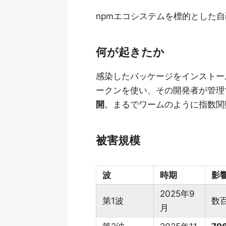
npmエコシステムを標的とした
何が起きたか
感染したパッケージをインストー
ークンを使い、その開発者が管理
開
。まるでワームのように指数関
被害規模
波
時期
影
2025年9
第1波
数
月