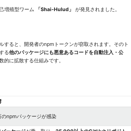
自己増殖型ワーム
「Shai-Hulud」
が発見されました。
ルすると、開発者のnpmトークンが窃取されます。そのト
する
他のパッケージにも悪意あるコードを自動注入・公
数的に拡散する仕組みです。
響
百のnpmパッケージが感染