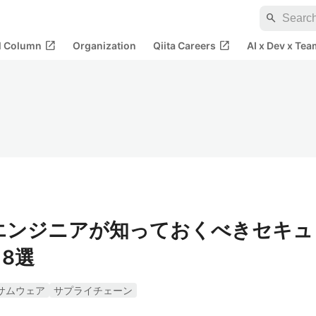
search
open_in_new
open_in_new
al Column
Organization
Qiita Careers
AI x Dev x Tea
】エンジニアが知っておくべきセキュ
8選
サムウェア
サプライチェーン