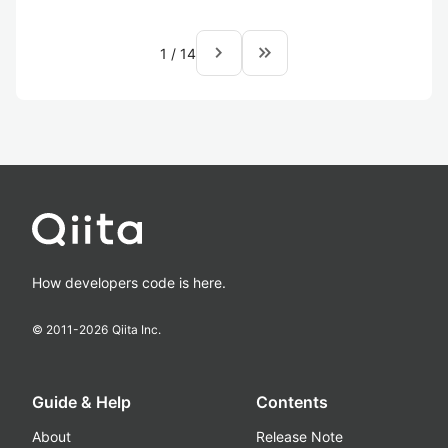
navigate_next
keyboard_double_arrow_right
1
/
14
How developers code is here.
© 2011-
2026
Qiita Inc.
Guide & Help
Contents
About
Release Note