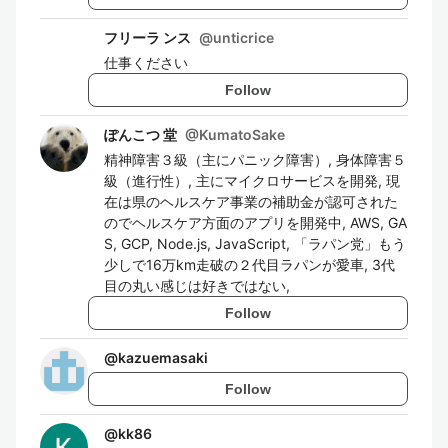
フリーラ ンス
@
unticrice
仕事ください
Follow
ぽんこつ 堂
@
KumatoSake
精神障害３級（主にパニック障害）, 身体障害５
級（進行性）, 主にマイクロサービスを開発, 現
在は県のヘルスケア事業の補助金が認可された
のでヘルスケア方面のアプリを開発中, AWS, GA
S, GCP, Node.js, JavaScript, 「ラパン党」もう
少しで16万km走破の２代目ラパンが愛車, 3代
目の丸い感じは好きではない,
Follow
@
kazuemasaki
Follow
@
kk86