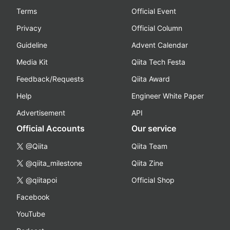
Terms
Official Event
Privacy
Official Column
Guideline
Advent Calendar
Media Kit
Qiita Tech Festa
Feedback/Requests
Qiita Award
Help
Engineer White Paper
Advertisement
API
Official Accounts
Our service
@Qiita
Qiita Team
@qiita_milestone
Qiita Zine
@qiitapoi
Official Shop
Facebook
YouTube