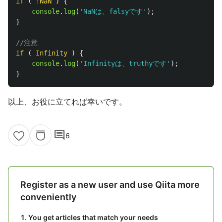
if 
(
!
NaN
)
{
console
.
log
(
'
NaNは、falsyです
'
);
}
//注意
if 
(
Infinity
)
{
console
.
log
(
'
Infinityは、truthyです
'
);
}
以上、お役に立てれば幸いです。
comment
6
Register as a new user and use Qiita more
conveniently
You get articles that match your needs