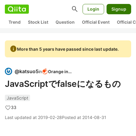
search
Login
Signup
Trend
Stock List
Question
Official Event
Official
info
More than 5 years have passed since last update.
@
katsuo5
in
Orange inc.
JavaScriptでfalseになるもの
JavaScript
33
Last updated at
2019-02-28
Posted at
2014-08-31