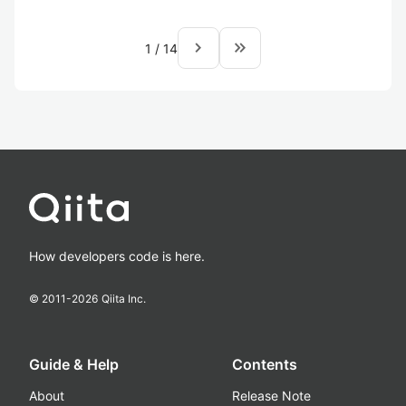
navigate_next
keyboard_double_arrow_right
1
/
14
How developers code is here.
© 2011-
2026
Qiita Inc.
Guide & Help
Contents
About
Release Note