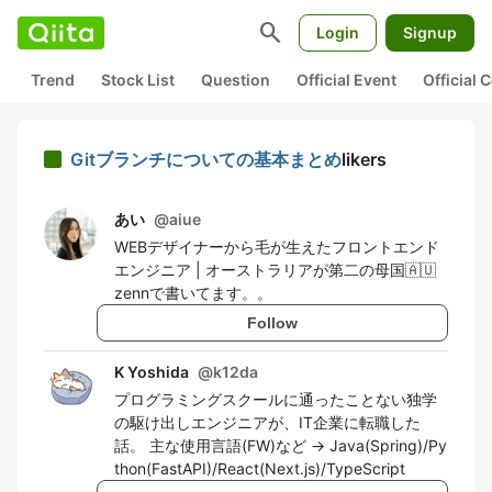
search
Login
Signup
Trend
Stock List
Question
Official Event
Official
Gitブランチについての基本まとめ
likers
あい
@
aiue
WEBデザイナーから毛が生えたフロントエンド
エンジニア | オーストラリアが第二の母国🇦🇺
zennで書いてます。。
Follow
K Yoshida
@
k12da
プログラミングスクールに通ったことない独学
の駆け出しエンジニアが、IT企業に転職した
話。 主な使用言語(FW)など -> Java(Spring)/Py
thon(FastAPI)/React(Next.js)/TypeScript