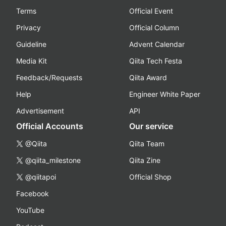
Terms
Official Event
Privacy
Official Column
Guideline
Advent Calendar
Media Kit
Qiita Tech Festa
Feedback/Requests
Qiita Award
Help
Engineer White Paper
Advertisement
API
Official Accounts
Our service
@Qiita
Qiita Team
@qiita_milestone
Qiita Zine
@qiitapoi
Official Shop
Facebook
YouTube