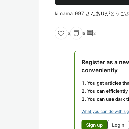
kimama1997 さんありがとう
comment
5
2
5
Register as a ne
conveniently
You get articles t
You can efficiently
You can use dark 
What you can do with si
Sign up
Login