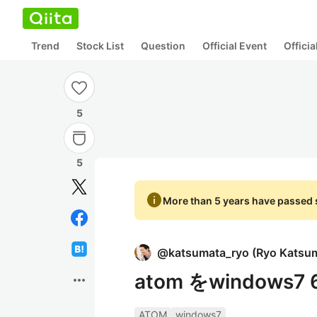
Trend
Stock List
Question
Official Event
Offici
5
5
info
More than 5 years have passed s
@
katsumata_ryo
(
Ryo Katsu
atom をwindows
more_horiz
ATOM
windows7