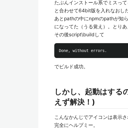
たぶんインストール系でミスってる
と合わせて64bit版を入れなおし
あとpathの中にnpmのpathが知らな
になってた（うる覚え）。とりあ
その後script\buildして
でビルド成功。
しかし、起動はする
えず解決！)
こんなかんじでアイコンは表示さ
完全にヘルプミー。