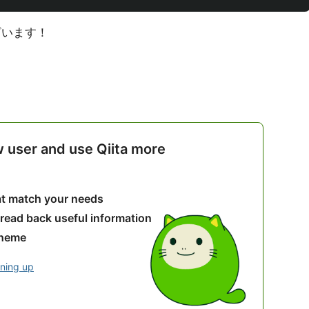
ございます！
w user and use Qiita more
hat match your needs
 read back useful information
theme
gning up