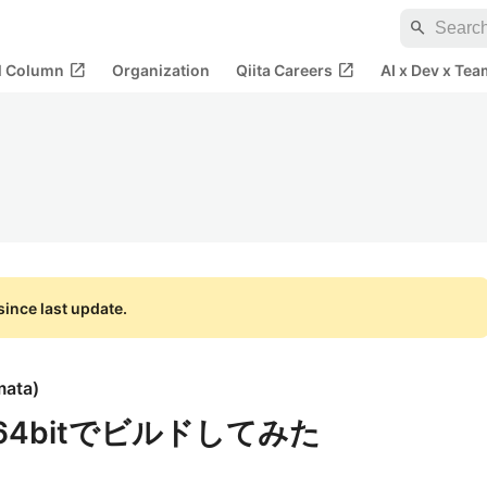
search
open_in_new
open_in_new
al Column
Organization
Qiita Careers
AI x Dev x Tea
ince last update.
mata
)
7 64bitでビルドしてみた