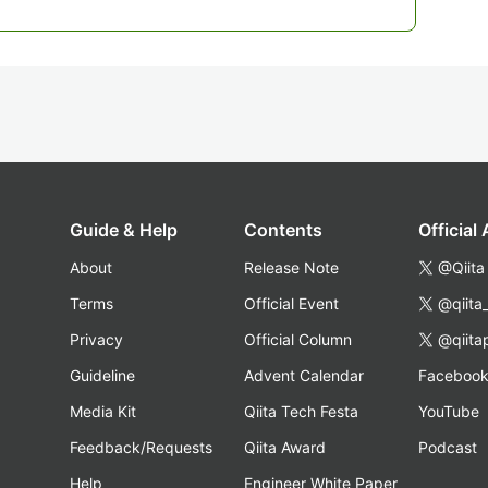
Guide & Help
Contents
Official
About
Release Note
@Qiita
Terms
Official Event
@qiita
Privacy
Official Column
@qiita
Guideline
Advent Calendar
Faceboo
Media Kit
Qiita Tech Festa
YouTube
Feedback/Requests
Qiita Award
Podcast
Help
Engineer White Paper