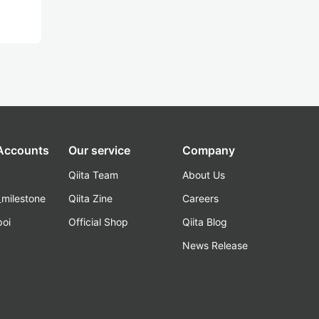
 Accounts
Our service
Company
Qiita Team
About Us
_milestone
Qiita Zine
Careers
poi
Official Shop
Qiita Blog
k
News Release