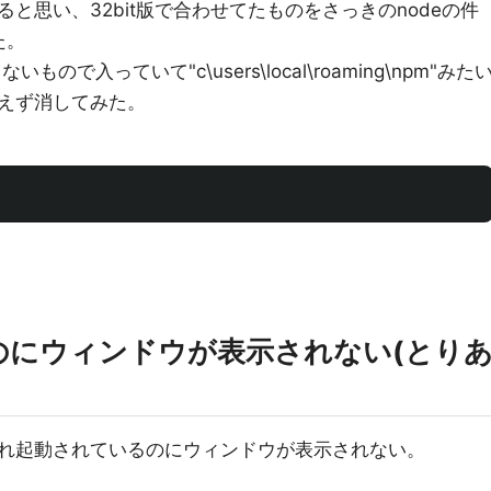
と思い、32bit版で合わせてたものをさっきのnodeの件
た。
いもので入っていて"c\users\local\roaming\npm"みた
えず消してみた。
のにウィンドウが表示されない(とり
れ起動されているのにウィンドウが表示されない。