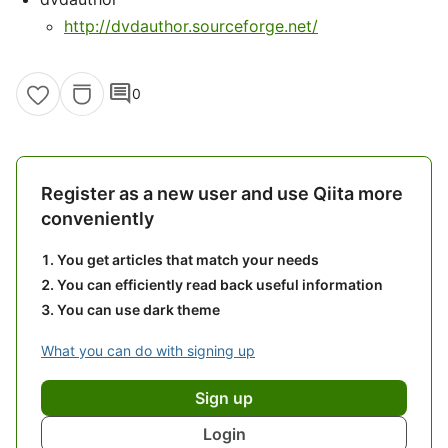
http://dvdauthor.sourceforge.net/
comment
0
Register as a new user and use Qiita more
conveniently
You get articles that match your needs
You can efficiently read back useful information
You can use dark theme
What you can do with signing up
Sign up
Login