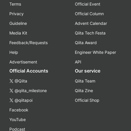
Terms
Official Event
Privacy
Official Column
Guideline
Advent Calendar
Media Kit
Qiita Tech Festa
Feedback/Requests
Qiita Award
Help
Engineer White Paper
Advertisement
API
Official Accounts
Our service
@Qiita
Qiita Team
@qiita_milestone
Qiita Zine
@qiitapoi
Official Shop
Facebook
YouTube
Podcast