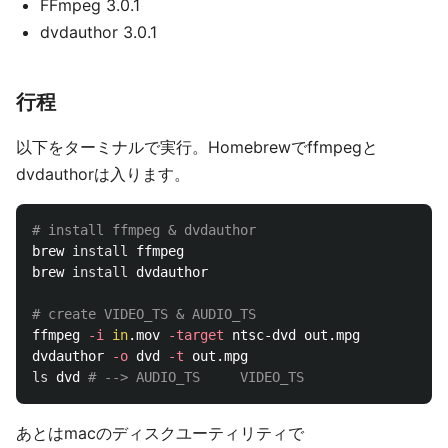
FFmpeg 3.0.1
dvdauthor 3.0.1
行程
以下をターミナルで実行。Homebrewでffmpegと
dvdauthorは入ります。
# install ffmpeg & dvdauthor
brew 
install 
ffmpeg

brew 
install 
dvdauthor

# create VIDEO_TS & AUDIO_TS
ffmpeg 
-i
in
.mov 
-target
 ntsc-dvd out.mpg

dvdauthor 
-o
 dvd 
-t
ls 
dvd 
# --> AUDIO_TS     VIDEO_TS
あとはmacのディスクユーティリティで