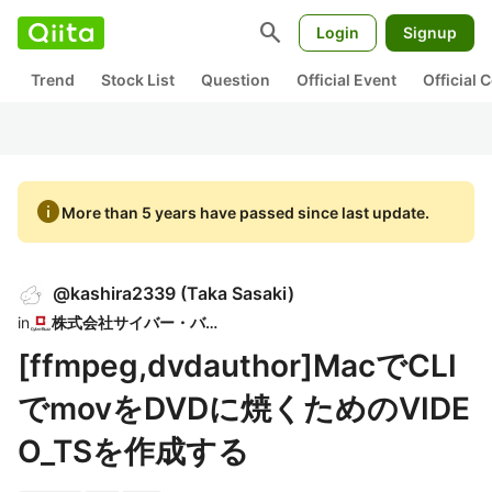
search
Login
Signup
Trend
Stock List
Question
Official Event
Official
info
More than 5 years have passed since last update.
@
kashira2339
(
Taka Sasaki
)
in
株式会社サイバー・バズ
[ffmpeg,dvdauthor]MacでCLI
でmovをDVDに焼くためのVIDE
O_TSを作成する