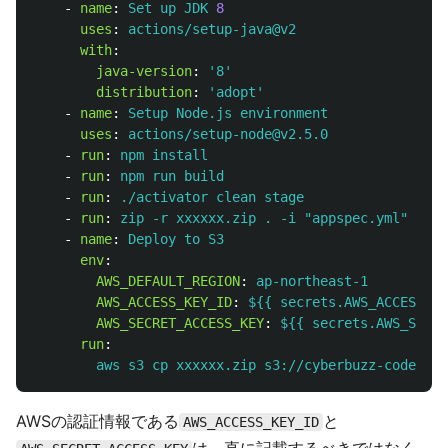
-
name
:
Set up JDK 
8
uses
:
actions/setup-java@v2
with
:
java-version
:
'
8'
distribution
:
'
adopt'
-
name
:
Setup Node.js environment
uses
:
actions/setup-node@v2.5.0
-
run
:
npm install
-
run
:
npm run build
-
run
:
./activator clean stage
-
run
:
zip -r xxxxxx.zip . -i "appspec.yml" "tar
-
name
:
Deploy to S3
env
:
AWS_DEFAULT_REGION
:
ap-northeast-1
AWS_ACCESS_KEY_ID
:
${{ secrets.AWS_ACCESS_KE
AWS_SECRET_ACCESS_KEY
:
${{ secrets.AWS_SECRE
run
:
aws s3 cp xxxxxx.zip s3://cyberbuzz-codedepl
AWSの認証情報である
と
AWS_ACCESS_KEY_ID