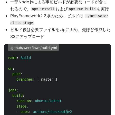
一部Node.jsによる事前ビルドが必要なコードが含ま
れるので、
および
を実行
npm install
npm run build
PlayFramework2.3系のため、ビルドは
./activator
clean stage
ビルド後は必要ファイルをzipに固め、先ほど作成した
S3にアップロード
.github/workflows/build.yml
name
:
Build
on
:
push
:
branches
:
[
master
]
jobs
:
build
:
runs-on
:
ubuntu-latest
steps
:
-
uses
:
actions/checkout@v2