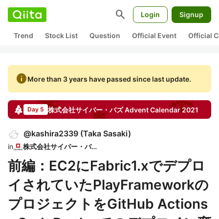
search
Login
Signup
Trend
Stock List
Question
Official Event
Official
info
More than 3 years have passed since last update.
株式会社サイバー・バズ
Advent Calendar
2021
Day 5
@
kashira2339
(
Taka Sasaki
)
in
株式会社サイバー・バズ
前編：EC2にFabric1.xでデプロ
イされていたPlayFrameworkの
プロジェクトをGitHub Actions