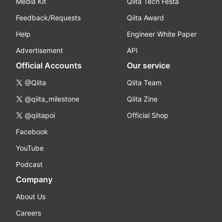
Media Kit
Qiita Tech Festa
Feedback/Requests
Qiita Award
Help
Engineer White Paper
Advertisement
API
Official Accounts
Our service
@Qiita
Qiita Team
@qiita_milestone
Qiita Zine
@qiitapoi
Official Shop
Facebook
YouTube
Podcast
Company
About Us
Careers