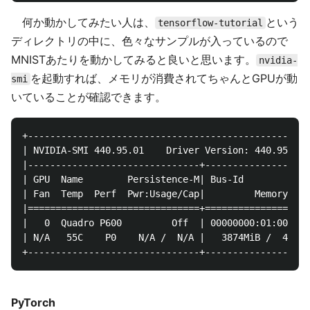
何か動かしてみたい人は、
という
tensorflow-tutorial
ディレクトリの中に、色々なサンプルが入っているので
MNISTあたりを動かしてみると良いと思います。
nvidia-
を起動すれば、メモリが消費されてちゃんとGPUが動
smi
いていることが確認できます。
+---------------------------------------------------
| NVIDIA-SMI 440.95.01    Driver Version: 440.95.01 
|-------------------------------+-------------------
| GPU  Name        Persistence-M| Bus-Id        Disp
| Fan  Temp  Perf  Pwr:Usage/Cap|         Memory-Usa
|===============================+===================
|   0  Quadro P600         Off  | 00000000:01:00.0 O
| N/A   55C    P0    N/A /  N/A |   3874MiB /  4040M
PyTorch