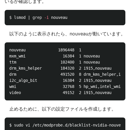
いるか確認します。
$ 
lsmod | 
grep
-i
以下のように表示されたら、nouveauが動いています。
nouveau              1896448  1

mxm_wmi                16384  1 nouveau

ttm                   102400  1 nouveau

drm_kms_helper        184320  2 i915,nouveau

drm                   491520  8 drm_kms_helper,i915,
i2c_algo_bit           16384  2 i915,nouveau

wmi                    32768  5 hp_wmi,intel_wmi_thu
止めるために、以下の設定ファイルを作成します。