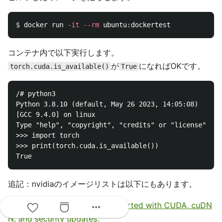
$ 
docker run 
-it
--rm
コンテナ内で以下実行します。
が
になればOKです。
torch.cuda.is_available()
True
/# python3

Python 3.8.10 (default, May 26 2023, 14:05:08) 

[GCC 9.4.0] on linux

Type "help", "copyright", "credits" or "license" for
>>> import torch

>>> print(torch.cuda.is_available())

追記：nvidiaのイメージリストは以下にもあります。
A full list of tags that are supported with CUDA, cuDN
more_horiz
N, and security updates.