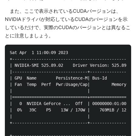
また、ここで表示されているCUDAバージョンは、
NVIDIAドライバが対応しているCUDAのバージョンを示
しているだけで、実際のCUDAのバージョンとは異なるこ
とに注意しましょう。
Sat Apr  1 11:00:09 2023       

+---------------------------------------------------
| NVIDIA-SMI 525.89.02    Driver Version: 525.89.02 
|-------------------------------+-------------------
| GPU  Name        Persistence-M| Bus-Id        Disp
| Fan  Temp  Perf  Pwr:Usage/Cap|         Memory-Usa
|                               |                   
|===============================+===================
|   0  NVIDIA GeForce ...  Off  | 00000000:01:00.0  
|  0%   39C    P5    13W / 170W |    769MiB / 12288M
|                               |                   
+-------------------------------+-------------------
+---------------------------------------------------