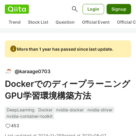
search
Login
Signup
Trend
Stock List
Question
Official Event
Official
info
More than 1 year has passed since last update.
@
karaage0703
Dockerでのディープラーニング
GPU学習環境構築方法
DeepLearning
Docker
nvidia-docker
nvidia-driver
nvidia-container-toolkit
453
Last updated at
2024-11-25
Posted at
2020-08-07