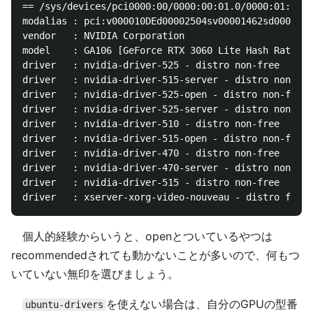
== /sys/devices/pci0000:00/0000:00:01.0/0000:01:00.0
modalias : pci:v000010DEd00002504sv00001462sd0000397
vendor   : NVIDIA Corporation

model    : GA106 [GeForce RTX 3060 Lite Hash Rate]

driver   : nvidia-driver-525 - distro non-free

driver   : nvidia-driver-515-server - distro non-fre
driver   : nvidia-driver-525-open - distro non-free 
driver   : nvidia-driver-525-server - distro non-fre
driver   : nvidia-driver-510 - distro non-free

driver   : nvidia-driver-515-open - distro non-free

driver   : nvidia-driver-470 - distro non-free

driver   : nvidia-driver-470-server - distro non-fre
driver   : nvidia-driver-515 - distro non-free

個人的経験からいうと、openとついているやつは
recommendedされても動かないことが多いので、何もつ
いていない無印を選びましょう。
を使えない場合は、自分のGPUの型番
ubuntu-drivers