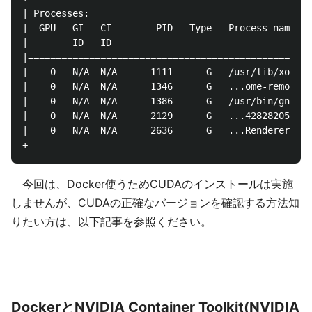
| Processes:                                        
|  GPU   GI   CI        PID   Type   Process name   
|        ID   ID                                    
|===================================================
|    0   N/A  N/A      1111      G   /usr/lib/xorg/X
|    0   N/A  N/A      1346      G   ...ome-remote-d
|    0   N/A  N/A      1386      G   /usr/bin/gnome-
|    0   N/A  N/A      2129      G   ...428282054872
|    0   N/A  N/A      2636      G   ...RendererForS
今回は、Docker使うためCUDAのインストールは実施
しませんが、CUDAの正確なバージョンを確認する方法知
りたい方は、以下記事を参照ください。
DockerとNVIDIA Container Toolkit(NVIDIA