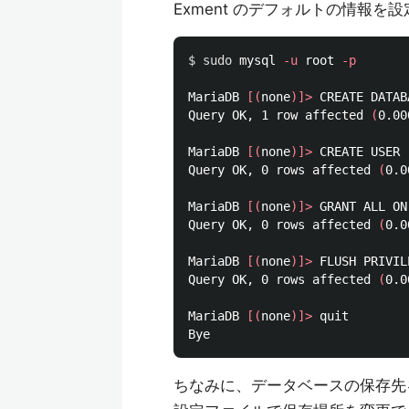
Exment のデフォルトの情報を
$ 
sudo 
mysql 
-u
 root 
-p
MariaDB 
[(
none
)]>
 CREATE DATAB
Query OK, 1 row affected 
(
0.00
MariaDB 
[(
none
)]>
 CREATE USER 
Query OK, 0 rows affected 
(
0.0
MariaDB 
[(
none
)]>
 GRANT ALL ON
Query OK, 0 rows affected 
(
0.0
MariaDB 
[(
none
)]>
 FLUSH PRIVIL
Query OK, 0 rows affected 
(
0.0
MariaDB 
[(
none
)]>
 quit

ちなみに、データベースの保存先