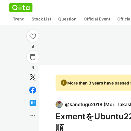
Trend
Stock List
Question
Official Event
Offici
4
4
info
More than 3 years have passed s
@
kanetugu2018
(
Mori Takas
ExmentをUbunt
more_horiz
順