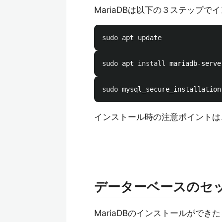
MariaDBは以下の３ステップ
sudo 
sudo 
apt 
install 
sudo 
インストール時の注意ポイントは
データーベースのセ
MariaDBのインストールができ