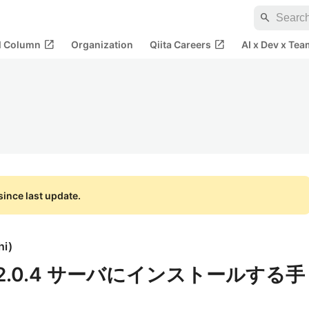
search
open_in_new
open_in_new
al Column
Organization
Qiita Careers
AI x Dev x Tea
ince last update.
hi
)
u22.0.4 サーバにインストールする手