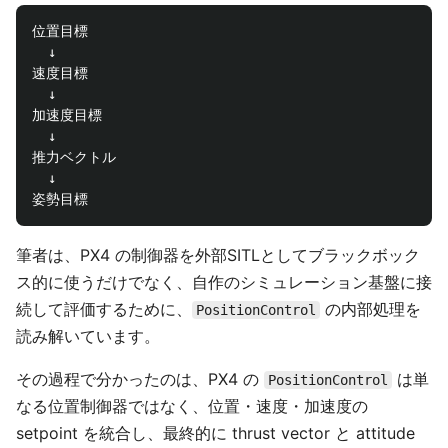
位置目標

  ↓

速度目標

  ↓

加速度目標

  ↓

推力ベクトル

  ↓

筆者は、PX4 の制御器を外部SITLとしてブラックボック
ス的に使うだけでなく、自作のシミュレーション基盤に接
続して評価するために、
の内部処理を
PositionControl
読み解いています。
その過程で分かったのは、PX4 の
は単
PositionControl
なる位置制御器ではなく、位置・速度・加速度の
setpoint を統合し、最終的に thrust vector と attitude