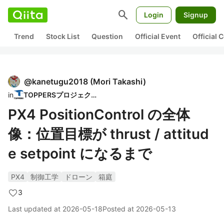
search
Login
Signup
Trend
Stock List
Question
Official Event
Official
@
kanetugu2018
(
Mori Takashi
)
in
TOPPERSプロジェクト
PX4 PositionControl の全体
像：位置目標が thrust / attitud
e setpoint になるまで
PX4
制御工学
ドローン
箱庭
3
Last updated at
2026-05-18
Posted at
2026-05-13