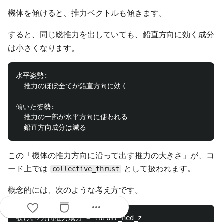
機体を傾けると、推力ベクトルも傾きます。
すると、同じ総推力を出していても、鉛直方向に効く成分
は小さくなります。
水平姿勢:

  推力のほぼ全てが鉛直方向に効く

傾いた姿勢:

  推力の一部が水平方向に使われる

この「機体の推力方向に沿って出す推力の大きさ」が、コ
ード上では
として扱われます。
collective_thrust
概念的には、次のような考え方です。
more_horiz
欲しいZ方向推力成分 = thrust_ned_z
