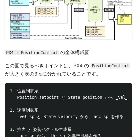
の全体構成図
PX4 : PositionControl
この図で見るべきポイントは、PX4 の
PositionControl
が大きく次の3段に分かれていることです。
1. 位置制御系

   Position setpoint と State position から _vel_sp
2. 速度制御系

   _vel_sp と State velocity から _acc_sp を作る

3. 推力 / 姿勢ベクトル生成系
