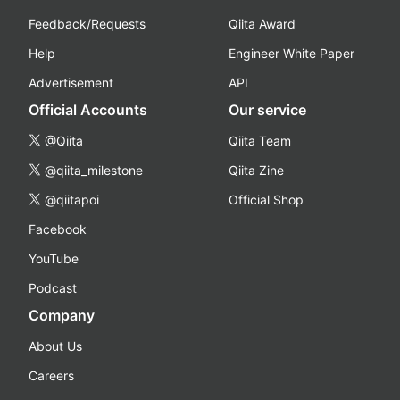
Feedback/Requests
Qiita Award
Help
Engineer White Paper
Advertisement
API
Official Accounts
Our service
@Qiita
Qiita Team
@qiita_milestone
Qiita Zine
@qiitapoi
Official Shop
Facebook
YouTube
Podcast
Company
About Us
Careers