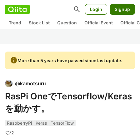
search
Login
Signup
Trend
Stock List
Question
Official Event
Official
info
More than 5 years have passed since last update.
@
kamotsuru
RasPi OneでTensorflow/Keras
を動かす。
RaspberryPi
Keras
TensorFlow
2