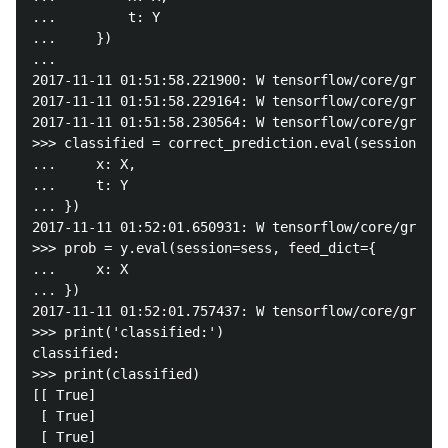
...         t: Y

...     })

... 

2017-11-11 01:51:58.221900: W tensorflow/core/grappl
2017-11-11 01:51:58.229164: W tensorflow/core/grappl
2017-11-11 01:51:58.230564: W tensorflow/core/grappl
>>> classified = correct_prediction.eval(session=ses
...     x: X,

...     t: Y

... })

2017-11-11 01:52:01.650931: W tensorflow/core/grappl
>>> prob = y.eval(session=sess, feed_dict={

...     x: X

... })

2017-11-11 01:52:01.757437: W tensorflow/core/grappl
>>> print('classified:')

classified:

>>> print(classified)

[[ True]

 [ True]

 [ True]
