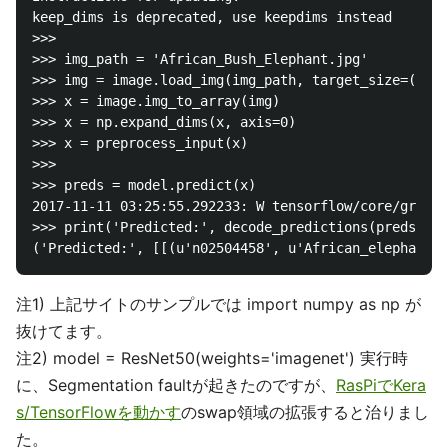
keep_dims is deprecated, use keepdims instead

>>> 

>>> img_path = 'African_Bush_Elephant.jpg'

>>> img = image.load_img(img_path, target_size=(224,
>>> x = image.img_to_array(img)

>>> x = np.expand_dims(x, axis=0)

>>> x = preprocess_input(x)

>>> 

>>> preds = model.predict(x)

2017-11-11 03:25:55.292233: W tensorflow/core/grappl
>>> print('Predicted:', decode_predictions(preds))

注1) 上記サイトのサンプルでは import numpy as np が
抜けてます。
注2) model = ResNet50(weights='imagenet') 実行時
に、Segmentation faultが起きたのですが、
RasPiでKera
s/TensorFlowを動かす
のswap領域の拡張すると治りまし
た。