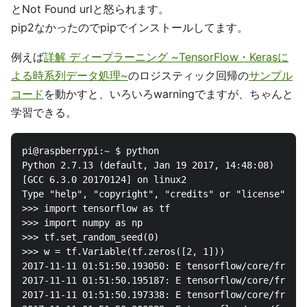
とNot Found urlと怒られます。
pip2なかったのでpipでインストールしてます。
例えば
詳解 ディープラーニング ~TensorFlow・Kerasに
よる時系列データ処理~
のロジスティック回帰の
サンプル
コード
を動かすと、いろいろwarningでますが、ちゃんと
学習できる。
pi@raspberrypi:~ $ python

Python 2.7.13 (default, Jan 19 2017, 14:48:08) 

[GCC 6.3.0 20170124] on linux2

Type "help", "copyright", "credits" or "license" for
>>> import tensorflow as tf

>>> import numpy as np

>>> tf.set_random_seed(0)

>>> w = tf.Variable(tf.zeros([2, 1]))

2017-11-11 01:51:50.193050: E tensorflow/core/framew
2017-11-11 01:51:50.195187: E tensorflow/core/framew
2017-11-11 01:51:50.197338: E tensorflow/core/framew