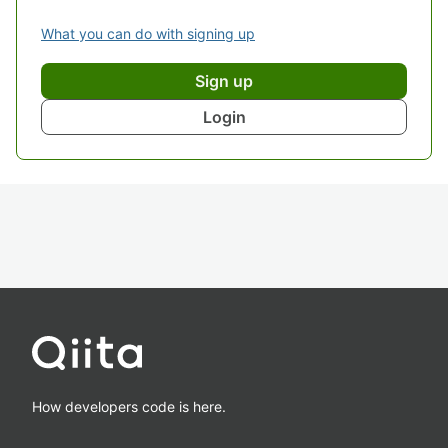
What you can do with signing up
Sign up
Login
How developers code is here.