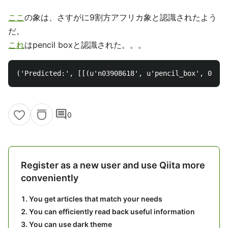
ここ
の象は、さすがに9割方アフリカ象と認識されたよう
だ。
これ
はpencil boxと認識された。。。
comment
0
Register as a new user and use Qiita more
conveniently
You get articles that match your needs
You can efficiently read back useful information
You can use dark theme