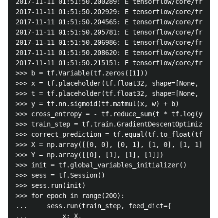
2017-11-11 01:51:50.200289: E tensorflow/core/framew
2017-11-11 01:51:50.202929: E tensorflow/core/framew
2017-11-11 01:51:50.204565: E tensorflow/core/framew
2017-11-11 01:51:50.205781: E tensorflow/core/framew
2017-11-11 01:51:50.206986: E tensorflow/core/framew
2017-11-11 01:51:50.208620: E tensorflow/core/framew
2017-11-11 01:51:50.215151: E tensorflow/core/framew
>>> b = tf.Variable(tf.zeros([1]))

>>> x = tf.placeholder(tf.float32, shape=[None, 2])

>>> t = tf.placeholder(tf.float32, shape=[None, 1])

>>> y = tf.nn.sigmoid(tf.matmul(x, w) + b)

>>> cross_entropy = - tf.reduce_sum(t * tf.log(y) + 
>>> train_step = tf.train.GradientDescentOptimizer(0
>>> correct_prediction = tf.equal(tf.to_float(tf.gre
>>> X = np.array([[0, 0], [0, 1], [1, 0], [1, 1]])

>>> Y = np.array([[0], [1], [1], [1]])

>>> init = tf.global_variables_initializer()

>>> sess = tf.Session()

>>> sess.run(init)

>>> for epoch in range(200):

...     sess.run(train_step, feed_dict={

...         x: X,
