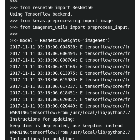
>>> 

>>> from resnet50 import ResNet50

Using TensorFlow backend.

>>> from keras.preprocessing import image

>>> from imagenet_utils import preprocess_input, dec
>>> 

>>> model = ResNet50(weights='imagenet')

2017-11-11 03:18:06.604538: E tensorflow/core/framew
2017-11-11 03:18:06.606494: E tensorflow/core/framew
2017-11-11 03:18:06.608764: E tensorflow/core/framew
2017-11-11 03:18:06.611166: E tensorflow/core/framew
2017-11-11 03:18:06.613975: E tensorflow/core/framew
2017-11-11 03:18:06.615980: E tensorflow/core/framew
2017-11-11 03:18:06.617237: E tensorflow/core/framew
2017-11-11 03:18:06.618451: E tensorflow/core/framew
2017-11-11 03:18:06.620052: E tensorflow/core/framew
2017-11-11 03:18:06.626449: E tensorflow/core/framew
WARNING:tensorflow:From /usr/local/lib/python2.7/dis
Instructions for updating:

keep_dims is deprecated, use keepdims instead

WARNING:tensorflow:From /usr/local/lib/python2.7/dis
Instructions for updating:
