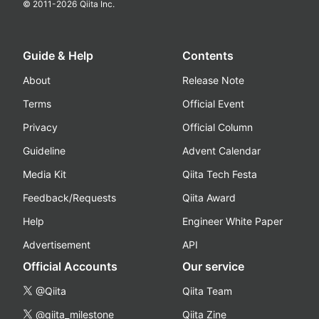
© 2011-
2026
Qiita Inc.
Guide & Help
Contents
About
Release Note
Terms
Official Event
Privacy
Official Column
Guideline
Advent Calendar
Media Kit
Qiita Tech Festa
Feedback/Requests
Qiita Award
Help
Engineer White Paper
Advertisement
API
Official Accounts
Our service
@Qiita
Qiita Team
@qiita_milestone
Qiita Zine