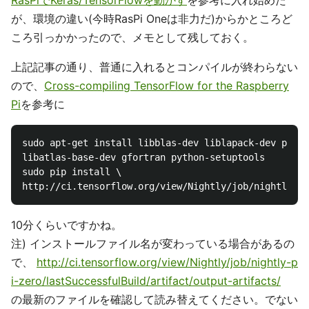
RasPiでKeras/TensorFlowを動かす
を参考に入れ始めた
が、環境の違い(今時RasPi Oneは非力だ)からかところど
ころ引っかかったので、メモとして残しておく。
上記記事の通り、普通に入れるとコンパイルが終わらない
ので、
Cross-compiling TensorFlow for the Raspberry
Pi
を参考に
sudo apt-get install libblas-dev liblapack-dev pytho
libatlas-base-dev gfortran python-setuptools

​sudo pip install \

10分くらいですかね。
注) インストールファイル名が変わっている場合があるの
で、
http://ci.tensorflow.org/view/Nightly/job/nightly-p
i-zero/lastSuccessfulBuild/artifact/output-artifacts/
の最新のファイルを確認して読み替えてください。でない