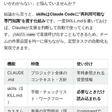
いかわからない」と悩んでいませんか？
結論から言うと、
skillsはClaude Codeに"再利用可能な
専門知識"を渡す仕組み
です。一度SKILL.mdを書いておけ
ば、Claudeが文脈を判断して自動で使ってくれま
す。
で直接呼び出すこともできるため、チー
/skill-name
ムの作業品質を均一に保ちながら、定型タスクの自動化も
実現できます。
機能
特徴
使い分け
CLAUDE
プロジェクト全体の
常時参照される
.md
コンテキスト・方針
背景情報
skills（S
手順・チェックリス
必要なときだけ
KILL.md
ト・ワークフロー
読み込まれる
）
カスタム
単発の定型指示（現
/commandで