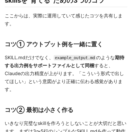
skillsを"育てる"ための3つのコツ
ここからは、実際に運用していて感じたコツを共有しま
す。
コツ① アウトプット例を一緒に置く
SKILL.mdだけでなく、
のような
期待
example_output.md
する出力例をサポートファイルとして同梱
すると、
Claudeの出力精度が上がります。「こういう形式で出し
てほしい」という意図がより正確に伝わる感覚がありま
す。
コツ② 最初は小さく作る
いきなり完璧なskillを作ろうとしないことが大切だと思い
ます。まずは3〜5行のシンプルなSKILL.mdを作って動作