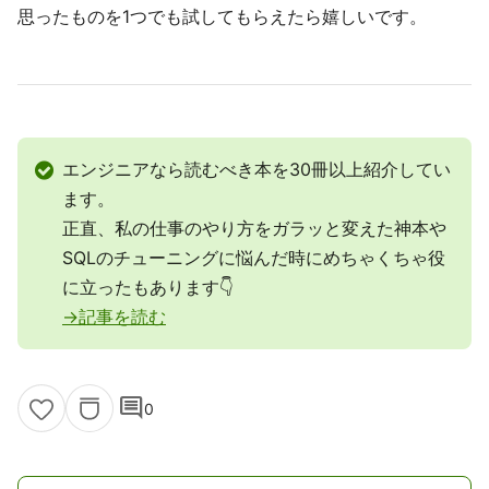
思ったものを1つでも試してもらえたら嬉しいです。
エンジニアなら読むべき本を30冊以上紹介してい
ます。
正直、私の仕事のやり方をガラッと変えた神本や
SQLのチューニングに悩んだ時にめちゃくちゃ役
に立ったもあります👇
→記事を読む
comment
0