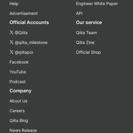
Help
Engineer White Paper
Advertisement
API
Official Accounts
Our service
@Qiita
Qiita Team
@qiita_milestone
Qiita Zine
@qiitapoi
Official Shop
Facebook
YouTube
Podcast
Company
About Us
Careers
Qiita Blog
News Release