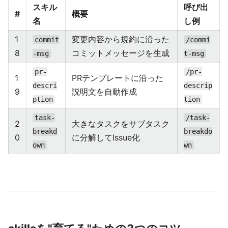
スキル
呼び出
#
概要
名
し例
1
変更内容から規約に沿った
commit
/commi
8
コミットメッセージを生成
-msg
t-msg
pr-
/pr-
1
PRテンプレートに沿った
descri
descrip
9
説明文を自動作成
ption
tion
task-
/task-
2
大きなタスクをサブタスク
breakd
breakdo
0
に分解してIssue化
own
wn