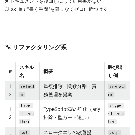
❌ ドキュメントを後回しにして結局書かない
◎ skillsで"書く手間"を限りなくゼロに近づける
🔧 リファクタリング系
スキル
呼び出
#
概要
名
し例
1
重複排除・関数分割・責
refact
/refact
2
務整理を提案
or
or
type-
/type-
1
TypeScript型の強化（any
streng
strengt
3
排除・型ガード追加）
then
hen
スロークエリの改善提
sql-
/sql-