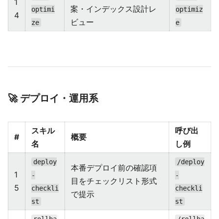
1
案・インデックス設計レ
optimi
optimiz
4
ビュー
ze
e
🚀 デプロイ・運用系
スキル
呼び出
#
概要
名
し例
deploy
/deploy
本番デプロイ前の確認項
1
-
-
目をチェックリスト形式
5
checkli
checkli
で提示
st
st