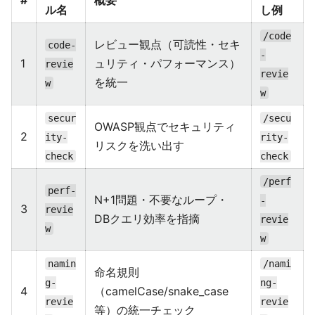
#
概要
ル名
し例
/code
レビュー観点（可読性・セキ
code-
-
1
ュリティ・パフォーマンス）
revie
revie
を統一
w
w
secur
/secu
OWASP観点でセキュリティ
2
ity-
rity-
リスクを洗い出す
check
check
/perf
perf-
N+1問題・不要なループ・
-
3
revie
DBクエリ効率を指摘
revie
w
w
namin
/nami
命名規則
g-
ng-
4
（camelCase/snake_case
revie
revie
等）の統一チェック