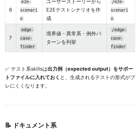
ユーザーストーリーから
e2e-
/e2e-
6
E2Eテストシナリオを作
scenari
scenari
成
o
o
edge-
/edge-
境界値・異常系・例外パ
7
case-
case-
ターンを列挙
finder
finder
✅ テスト系skillsは
出力例（expected output）をサポー
トファイルに入れておく
と、生成されるテストの形式がブ
レにくくなります。
📝 ドキュメント系