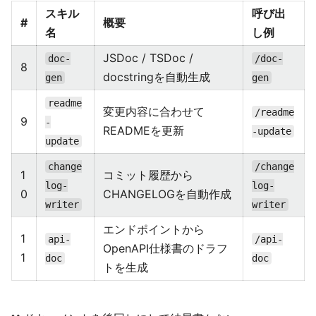
スキル
呼び出
#
概要
名
し例
JSDoc / TSDoc /
doc-
/doc-
8
docstringを自動生成
gen
gen
readme
変更内容に合わせて
/readme
9
-
READMEを更新
-update
update
change
/change
1
コミット履歴から
log-
log-
0
CHANGELOGを自動作成
writer
writer
エンドポイントから
1
api-
/api-
OpenAPI仕様書のドラフ
1
doc
doc
トを生成