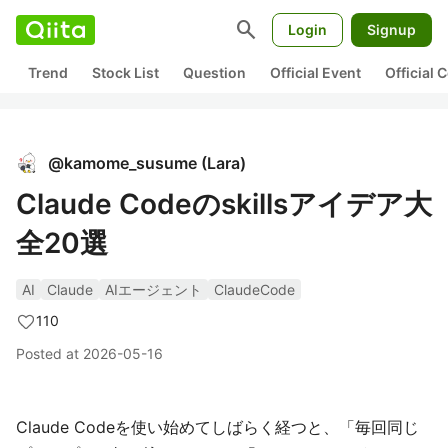
search
Login
Signup
Trend
Stock List
Question
Official Event
Official
@
kamome_susume
(
Lara
)
Claude Codeのskillsアイデア大
全20選
AI
Claude
AIエージェント
ClaudeCode
110
Posted at
2026-05-16
Claude Codeを使い始めてしばらく経つと、「毎回同じ