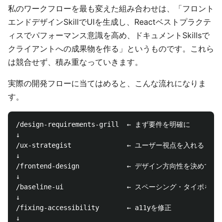
私のワークフローを最も変えた組み合わせは、「フロント
エンドデザインSkillでUIを生成し、Reactベストプラクテ
ィスでパフォーマンス意識を高め、ドキュメントSkillsで
クライアントへの成果物を作る」というものです。これら
は競合せず、積み重なっていきます。
実際の開発フローに当てはめると、こんな流れになりま
す。
/design-requirements-grill  ← まず要件を明確に

↓

/ux-strategist              ← ユーザー視点を入れる

↓

/frontend-design            ← デザイン方向性を決めてUI
↓

/baseline-ui                ← スペーシング・タイポを整
↓

/fixing-accessibility       ← a11yを修正

↓
