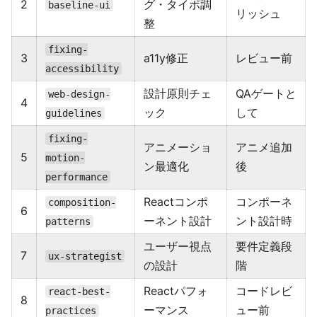
2
グ・タイポ調
baseline-ui
リッシュ
整
fixing-
3
a11y修正
レビュー前
accessibility
設計原則チェ
QAゲートと
web-design-
4
ック
して
guidelines
fixing-
アニメーショ
アニメ追加
5
motion-
ン最適化
後
performance
Reactコンポ
コンポーネ
composition-
6
ーネント設計
ント設計時
patterns
ユーザー視点
要件定義段
7
ux-strategist
の設計
階
Reactパフォ
コードレビ
react-best-
8
ーマンス
ュー前
practices