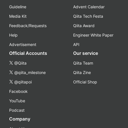
Guideline
Advent Calendar
Media Kit
Qiita Tech Festa
Feedback/Requests
Qiita Award
Help
Engineer White Paper
Advertisement
API
Official Accounts
Our service
@Qiita
Qiita Team
@qiita_milestone
Qiita Zine
@qiitapoi
Official Shop
Facebook
YouTube
Podcast
Company