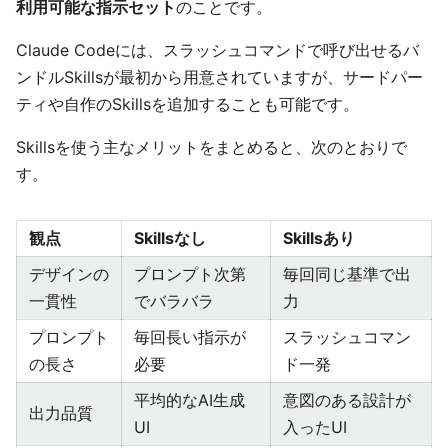
利用可能な指示セット
のことです。
Claude Codeには、スラッシュコマンドで呼び出せるバ
ンドルSkillsが最初から用意されていますが、サードパー
ティや自作のSkillsを追加することも可能です。
Skillsを使う主なメリットをまとめると、次のとおりで
す。
観点
Skillsなし
Skillsあり
デザインの
プロンプト次第
毎回同じ基準で出
一貫性
でバラバラ
力
プロンプト
毎回長い指示が
スラッシュコマン
の長さ
必要
ド一発
平均的なAI生成
意図のある設計が
出力品質
UI
入ったUI