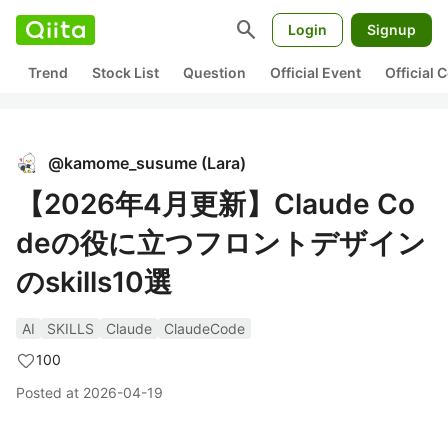
search
Login
Signup
Trend
Stock List
Question
Official Event
Official
@
kamome_susume
(
Lara
)
【2026年4月更新】Claude Co
deの役に立つフロントデザイン
のskills10選
AI
SKILLS
Claude
ClaudeCode
100
Posted at
2026-04-19