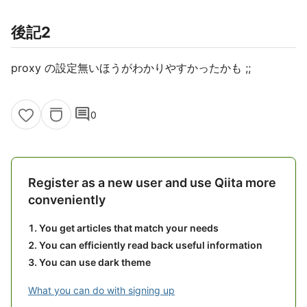
後記2
proxy の設定無いほうがわかりやすかったかも ;;
comment
0
Register as a new user and use Qiita more
conveniently
You get articles that match your needs
You can efficiently read back useful information
You can use dark theme
What you can do with signing up