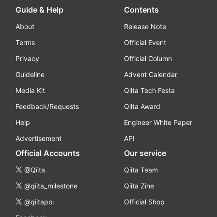
Guide & Help
Contents
About
Release Note
Terms
Official Event
Privacy
Official Column
Guideline
Advent Calendar
Media Kit
Qiita Tech Festa
Feedback/Requests
Qiita Award
Help
Engineer White Paper
Advertisement
API
Official Accounts
Our service
@Qiita
Qiita Team
@qiita_milestone
Qiita Zine
@qiitapoi
Official Shop