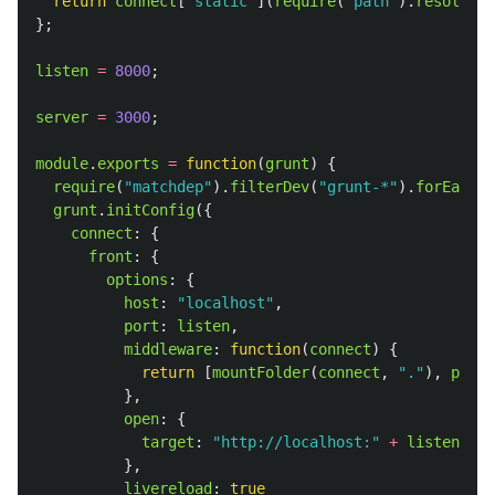
return
connect
[
"
static
"
](
require
(
"
path
"
).
resolve
(
b
};
listen
=
8000
;
server
=
3000
;
module
.
exports
=
function
(
grunt
)
{
require
(
"
matchdep
"
).
filterDev
(
"
grunt-*
"
).
forEach
(
g
grunt
.
initConfig
({
connect
:
{
front
:
{
options
:
{
host
:
"
localhost
"
,
port
:
listen
,
middleware
:
function
(
connect
)
{
return
[
mountFolder
(
connect
,
"
.
"
),
proxy
},
open
:
{
target
:
"
http://localhost:
"
+
listen
},
livereload
:
true