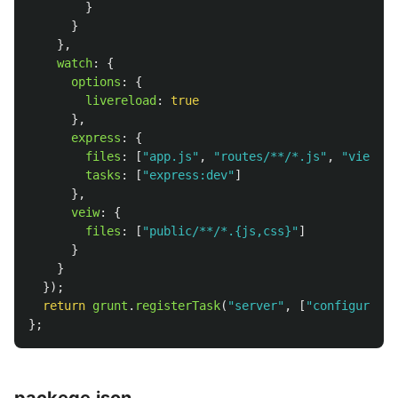
}
}
},
watch
:
{
options
:
{
livereload
:
true
},
express
:
{
files
:
[
"
app.js
"
,
"
routes/**/*.js
"
,
"
views/*
tasks
:
[
"
express:dev
"
]
},
veiw
:
{
files
:
[
"
public/**/*.{js,css}
"
]
}
}
});
return
grunt
.
registerTask
(
"
server
"
,
[
"
configurePro
};