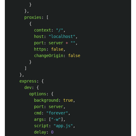
}
},
proxies
:
[
{
context
:
"
/
"
,
host
:
"
localhost
"
,
port
:
server
+
""
,
https
:
false
,
changeOrigin
:
false
}
]
},
express
:
{
dev
:
{
options
:
{
background
:
true
,
port
:
server
,
cmd
:
"
forever
"
,
args
:
[
"
-w
"
],
script
:
"
app.js
"
,
delay
:
0