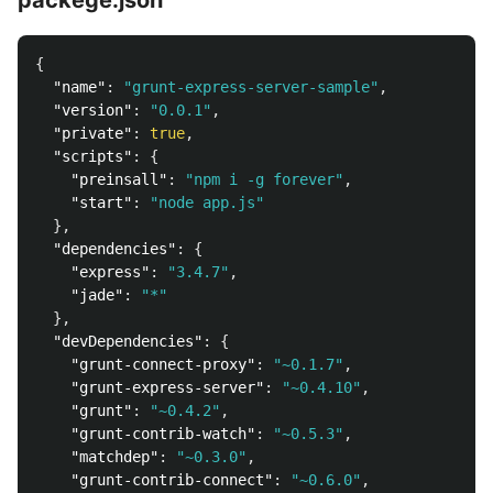
packege.json
{
"name"
:
"grunt-express-server-sample"
,
"version"
:
"0.0.1"
,
"private"
:
true
,
"scripts"
:
{
"preinsall"
:
"npm i -g forever"
,
"start"
:
"node app.js"
},
"dependencies"
:
{
"express"
:
"3.4.7"
,
"jade"
:
"*"
},
"devDependencies"
:
{
"grunt-connect-proxy"
:
"~0.1.7"
,
"grunt-express-server"
:
"~0.4.10"
,
"grunt"
:
"~0.4.2"
,
"grunt-contrib-watch"
:
"~0.5.3"
,
"matchdep"
:
"~0.3.0"
,
"grunt-contrib-connect"
:
"~0.6.0"
,