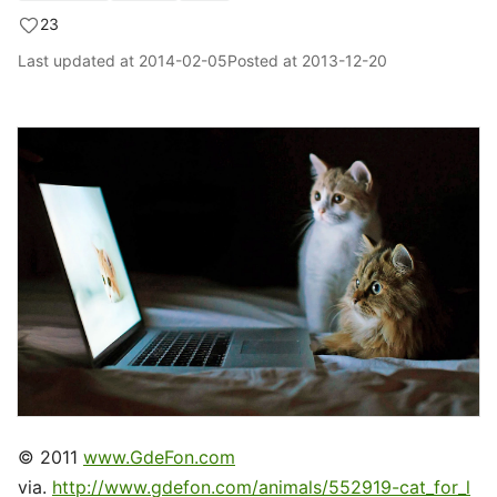
23
Last updated at
2014-02-05
Posted at
2013-12-20
© 2011
www.GdeFon.com
via.
http://www.gdefon.com/animals/552919-cat_for_l