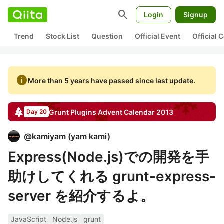
search
Login
Signup
Trend
Stock List
Question
Official Event
Official
info
More than 5 years have passed since last update.
Grunt Plugins
Advent Calendar
2013
Day 20
@
kamiyam
(
yam kami
)
Express(Node.js)での開発を手
助けしてくれる grunt-express-
server を紹介するよ。
JavaScript
Node.js
grunt