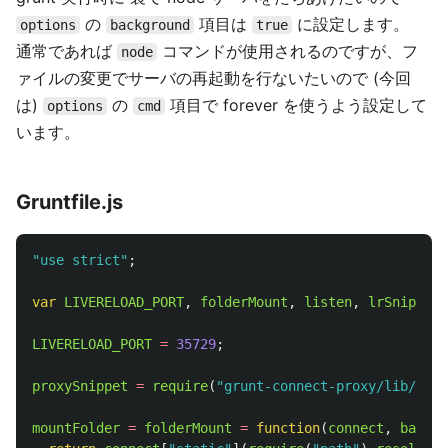
の
項目は
に設定します。
options
background
true
通常であれば
コマンドが使用されるのですが、フ
node
ァイルの変更でサーバの再起動を行ないたいので (今回
は)
の
項目で forever を使うよう設定して
options
cmd
います。
Gruntfile.js
"
use strict
"
;
var
LIVERELOAD_PORT
,
folderMount
,
listen
,
lrSnippet
,
LIVERELOAD_PORT
=
35729
;
proxySnippet
=
require
(
"
grunt-connect-proxy/lib/util
mountFolder
=
folderMount
=
function
(
connect
,
base
)